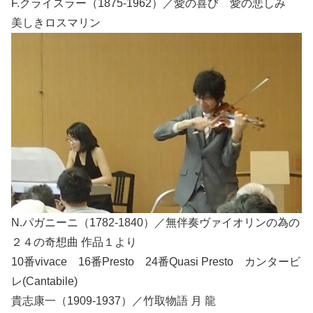
F.クライスラー（1875-1962）／愛の喜び 愛の悲しみ
美しきロスマリン
N.パガニーニ（1782-1840）／無伴奏ヴァイオリンの為の
２４の奇想曲 作品１より
10番vivace 16番Presto 24番Quasi Presto カンタービ
レ(Cantabile)
貴志康一（1909-1937）／竹取物語 月 龍