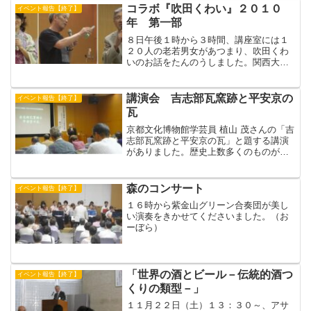
第一次世界大戦による軍需景気で国鉄(当
コラボ『吹田くわい』２０１０
イベント報告【終了】
時鉄道省)の旅客...
年 第一部
８日午後１時から３時間、講座室には１
２０人の老若男女があつまり、吹田くわ
いのお話をたんのうしました。関西大学
教育学習活動研究プロジェクト、リサー
チ・コーディネーターの島田美千子さん
の司会で始まりました。カンチョーは吹
講演会 吉志部瓦窯跡と平安京の
イベント報告【終了】
田くわい保存会の方々に招...
瓦
京都文化博物館学芸員 植山 茂さんの「吉
志部瓦窯跡と平安京の瓦」と題する講演
がありました。歴史上数多くのものが作
られてきたが、材料・かたち・性質が１
４００年間、ほとんど変化のないものは
瓦だけである。しかし時間経過とともに
森のコンサート
イベント報告【終了】
少しずつは変化してい...
１６時から紫金山グリーン合奏団が美し
い演奏をきかせてくださいました。（お
ーぼら）
「世界の酒とビール－伝統的酒つ
イベント報告【終了】
くりの類型－」
１１月２２日（土）１３：３０～、アサ