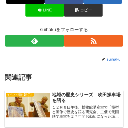
LINE
コピー
suihakuをフォローする
suihaku
関連記事
地域の歴史シリーズ 吹田操車場
イベント報告【終了】
を語る
１２月６日午後、博物館講座室で「模型
と画像で歴史を語る研究会」主催で元国
鉄で車掌を２７年間お勤めになった坂本
衛さんが「吹田操車場を語る」と題して
講演なさいました。・大正３年(1914年)