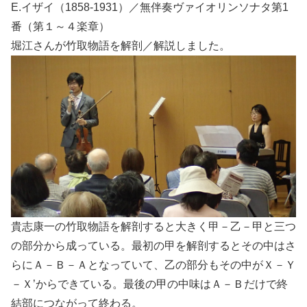
E.イザイ（1858-1931）／無伴奏ヴァイオリンソナタ第1
番（第１～４楽章）
堀江さんが竹取物語を解剖／解説しました。
貴志康一の竹取物語を解剖すると大きく甲－乙－甲と三つ
の部分から成っている。最初の甲を解剖するとその中はさ
らにＡ－Ｂ－Ａとなっていて、乙の部分もその中がＸ－Ｙ
－Ｘ’からできている。最後の甲の中味はＡ－Ｂだけで終
結部につながって終わる。