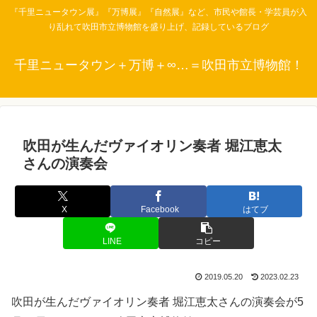
『千里ニュータウン展』『万博展』『自然展』など、市民や館長・学芸員が入
り乱れて吹田市立博物館を盛り上げ、記録しているブログ
千里ニュータウン＋万博＋∞…＝吹田市立博物館！
吹田が生んだヴァイオリン奏者 堀江恵太
さんの演奏会
X
Facebook
はてブ
LINE
コピー
2019.05.20
2023.02.23
吹田が生んだヴァイオリン奏者 堀江恵太さんの演奏会が5