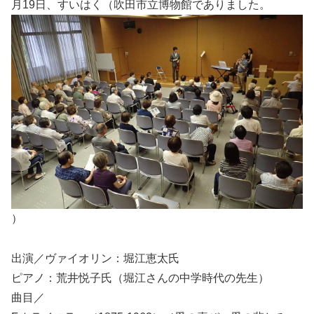
月19日、すいはく（吹田市立博物館でありました。
）
出演／ヴァイオリン：堀江恵太氏
ピアノ：荒井悦子氏（堀江さんの中学時代の先生）
曲目／