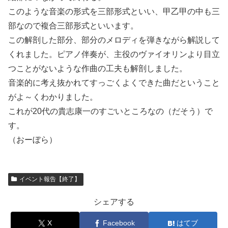
このような音楽の形式を三部形式といい、甲乙甲の中も三
部なので複合三部形式といいます。
この解剖した部分、部分のメロディを弾きながら解説して
くれました。ピアノ伴奏が、主役のヴァイオリンより目立
つことがないような作曲の工夫も解剖しました。
音楽的に考え抜かれてすっごくよくできた曲だということ
がよ～くわかりました。
これが20代の貴志康一のすごいところなの（だそう）で
す。
（おーぼら）
イベント報告【終了】
シェアする
X
Facebook
はてブ