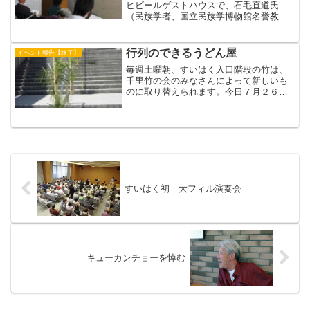
ヒビールゲストハウスで、石毛直道氏
（民族学者、国立民族学博物館名誉教
授、同前館長）の講演「世界の酒とビー
ル－伝統的酒つくりの類型－」がありま
した。伝統的な酒の類型を、原料からみ
行列のできるうどん屋
イベント報告【終了】
ると、糖分の酒とでんぷんの酒...
毎週土曜朝、すいはく入口階段の竹は、
千里竹の会のみなさんによって新しいも
のに取り替えられます。今日７月２６日
も、朝から気温がぐんぐん上がり、とて
も暑い日でしたが、このように青々した
竹に出迎えられ、とても爽やかです。そ
の頃、３階ピロティ（広場...
すいはく初 大フィル演奏会
キューカンチョーを悼む