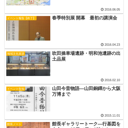
2016.06.05
春季特別展 開幕 最初の講演会
イベント報告【終了】
2016.04.23
吹田操車場遺跡・明和池遺跡の出
地域文化資源
土品展
2016.02.10
山田今昔物語―山田銅鐸から大阪
イベント告知
万博まで
2015.11.01
館長ギャラリートーク―行基図を
館長ノート