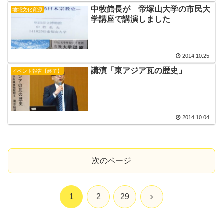
中牧館長が 帝塚山大学の市民大
地域文化資源
学講座で講演しました
2014.10.25
講演「東アジア瓦の歴史」
イベント報告【終了】
2014.10.04
次のページ
次
1
2
29
へ