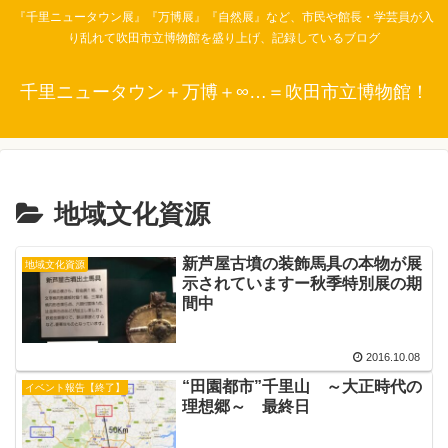
『千里ニュータウン展』『万博展』『自然展』など、市民や館長・学芸員が入
り乱れて吹田市立博物館を盛り上げ、記録しているブログ
千里ニュータウン＋万博＋∞…＝吹田市立博物館！
地域文化資源
新芦屋古墳の装飾馬具の本物が展
地域文化資源
示されていますー秋季特別展の期
間中
2016.10.08
“田園都市”千里山 ～大正時代の
イベント報告【終了】
理想郷～ 最終日