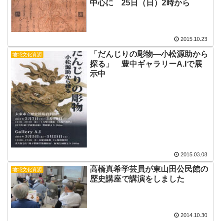
中心に 25日（日）2時から
2015.10.23
「だんじりの彫物―小松源助から
地域文化資源
探る」 豊中ギャラリーA.Iで展
示中
2015.03.08
高橋真希学芸員が東山田公民館の
地域文化資源
歴史講座で講演をしました
2014.10.30