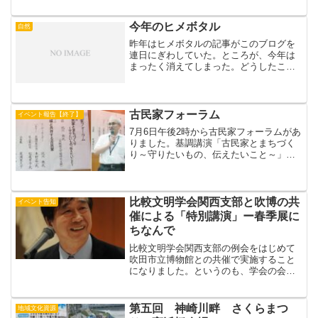
今年のヒメボタル
自然
昨年はヒメボタルの記事がこのブログを
連日にぎわしていた。ところが、今年は
まったく消えてしまった。どうしたこと
か。いささか心配になって、今晩（6月3
日）ヒメボタルを見に行ってきた。大丈
夫、ヒメボタルは点滅をくりかえし元気
に飛んでいた。去年の今...
古民家フォーラム
イベント報告【終了】
7月6日午後2時から古民家フォーラムがあ
りました。基調講演「古民家とまちづく
り～守りたいもの、伝えたいこと～」講
師：北川央 氏（大阪城天守閣研究主幹）
「私が古民家を好きになった理由」から
お話が始まりました。北川さんの伯父さ
んの家(＝本家)で...
比較文明学会関西支部と吹博の共
イベント告知
催による「特別講演」ー春季展に
ちなんで
比較文明学会関西支部の例会をはじめて
吹田市立博物館との共催で実施すること
になりました。というのも、学会の会員
から支部長の勤務する吹田市立博物館で
はどうかとの声があったからです。そこ
で、急きょ、開催予定の春季特別展「近
第五回 神崎川畔 さくらまつ
地域文化資源
代趣味人の美意識ー第11...