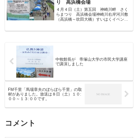
り 高浜橋会場
４月４日（土）第五回 神崎川畔 さく
らまつり 高浜橋会場神崎川右岸河川敷
（高浜橋～吹田大橋）すいはくイベント
に もう欠かせない「たんぽぽ倶楽部」
の出店があるとの事で行ってきましたロ
ハスは 昨年の秋の万博公園での人気で
わかる様にどんどん市民権...
中牧館長が 帝塚山大学の市民大学講座
で講演しました
FM千里「馬場章夫のぼらぼら千里」の取
材がありました。放送は８日（土）１０:
００～１３:００です。
コメント