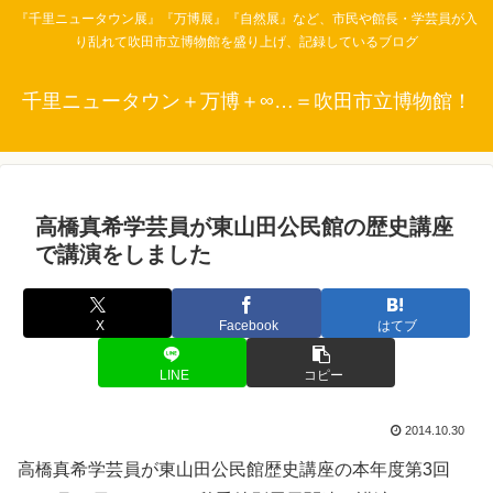
『千里ニュータウン展』『万博展』『自然展』など、市民や館長・学芸員が入
り乱れて吹田市立博物館を盛り上げ、記録しているブログ
千里ニュータウン＋万博＋∞…＝吹田市立博物館！
高橋真希学芸員が東山田公民館の歴史講座
で講演をしました
X
Facebook
はてブ
LINE
コピー
2014.10.30
高橋真希学芸員が東山田公民館歴史講座の本年度第3回