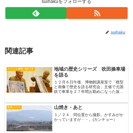
suihakuをフォローする
suihaku
関連記事
地域の歴史シリーズ 吹田操車場
イベント報告【終了】
を語る
１２月６日午後、博物館講座室で「模型
と画像で歴史を語る研究会」主催で元国
鉄で車掌を２７年間お勤めになった坂本
衛さんが「吹田操車場を語る」と題して
講演なさいました。・大正３年(1914年)
第一次世界大戦による軍需景気で国鉄(当
山焼き・あと
館長ノート
時鉄道省)の旅客...
１／２４、同位置から撮影。かすみがか
かっていますが・・。(カンチョー）