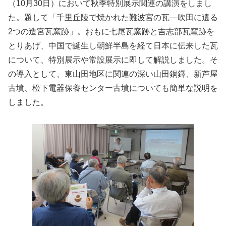
（10月30日）において秋季特別展示関連の講演をしまし
た。題して「千里丘陵で焼かれた難波宮の瓦―吹田に遺る
2つの造宮瓦窯跡」。おもに七尾瓦窯跡と吉志部瓦窯跡を
とりあげ、中国で誕生し朝鮮半島を経て日本に伝来した瓦
について、特別展示や常設展示に即して解説しました。そ
の導入として、東山田地区に関連の深い山田銅鐸、新芦屋
古墳、松下電器保養センター古墳についても簡単な説明を
しました。