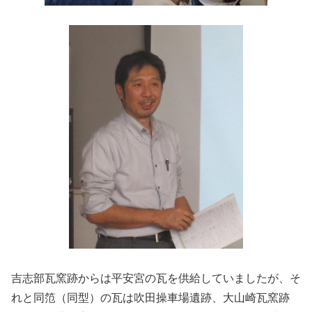
吉志部瓦窯跡からは平安宮の瓦を供給していましたが、そ
れと同笵（同型）の瓦は吹田操車場遺跡、大山崎瓦窯跡