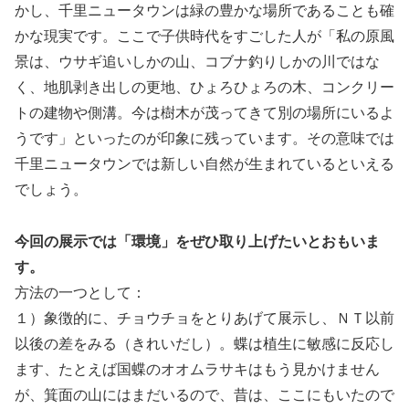
かし、千里ニュータウンは緑の豊かな場所であることも確
かな現実です。ここで子供時代をすごした人が「私の原風
景は、ウサギ追いしかの山、コブナ釣りしかの川ではな
く、地肌剥き出しの更地、ひょろひょろの木、コンクリー
トの建物や側溝。今は樹木が茂ってきて別の場所にいるよ
うです」といったのが印象に残っています。その意味では
千里ニュータウンでは新しい自然が生まれているといえる
でしょう。
今回の展示では「環境」をぜひ取り上げたいとおもいま
す。
方法の一つとして：
１）象徴的に、チョウチョをとりあげて展示し、ＮＴ以前
以後の差をみる（きれいだし）。蝶は植生に敏感に反応し
ます、たとえば国蝶のオオムラサキはもう見かけません
が、箕面の山にはまだいるので、昔は、ここにもいたので