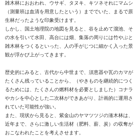
雑木林におおわれ、ウサギ、タヌキ、キツネそれにマムシ
（測量班は血清を用意したという）まででいた、まるで原
生林だったような印象受けます。
しかし、国土地理院の地図を見ると、谷を止めて溜池、そ
の水を引いて水田、高台には畑、集落の周りには竹やぶと
雑木林をつくるといった、人の手がじつに細かく入った景
観が浮かび上がってきます。
歴史的にみると、古代から中世まで、須恵器や瓦のカマが
たくさん残っていることから、（やきものを継続的につく
るためには、たくさんの燃料材を必要としました）コナラ
やカシを中心とした二次林ができあがり、計画的に運用さ
れていた可能性が強い。
また、現状から見ると、紫金山のヤマツツジの潅木林は、
近年まで、さらに激しい生活材（肥料、薪、炭）の収奪が
おこなわれたことを考えさせます。