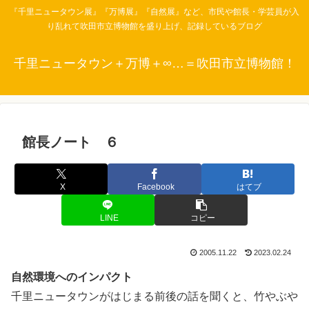
『千里ニュータウン展』『万博展』『自然展』など、市民や館長・学芸員が入
り乱れて吹田市立博物館を盛り上げ、記録しているブログ
千里ニュータウン＋万博＋∞…＝吹田市立博物館！
館長ノート ６
X
Facebook
はてブ
LINE
コピー
2005.11.22
2023.02.24
自然環境へのインパクト
千里ニュータウンがはじまる前後の話を聞くと、竹やぶや