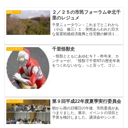
２／２５の市民フォーラム＠北千
館長ノート
里のレジュメ
千里ニュータウン－これまでとこれから
（小山 修三）１．突然あらわれた巨大
な装置戦後経済復興と住宅難の解消１５
万人口を目指すペリーの近隣住区論普通
の団地との違い森から砂漠へ２．あたら
しい要素：アメリカ的暮らしへ高（中）
千里怪獣史
ニュータウン
層巨大集合住宅ガス、水道...
－怪獣とともにあゆむＮＴ－昨年末、カ
ンチョーが、「怪獣で千里NTの歴史年表
をつくれないかな」っと言って、ゴジラ
と怪獣のフィギュアセットを買ってきま
した。ブログわが町「怪獣たちのニュー
タウン」で書いた梅田の古本屋にあった
そうです。組み立てては...
第９回平成22年度夏季実行委員会
私たちの活動
朝から雨の日曜日の午後、市民委員があ
つまりました。展示、イベントの項目と
予算を検討しました。講演会やシンポジ
ウム、工作教室や自然体験などなどイベ
ントが予想以上の数になり、予算が足ら