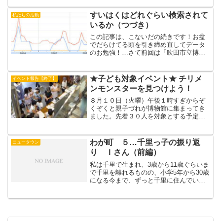
なくなってることがわかってきました。
たがいにゆずりあいつつ事...
すいはくはどれぐらい検索されて
私たちの活動
いるか（つづき）
この記事は、こないだの続きです！お盆
でだらけてる頭を引き締め直してデータ
のお勉強！…さて前回は「吹田市立博物
館」という言葉がこの数年間どれぐらい
検索されてきたかを見ましたが、お客さ
んは正式名称で検索するとはかぎりませ
★子ども対象イベント★ チリメ
イベント報告【終了】
ん。この分析ツール「Go...
ンモンスターを見つけよう！
８月１０日（火曜）午後１時すぎからぞ
くぞくと親子づれが博物館に集まってき
ました。先着３０人を対象とする予定で
したが、講座室の机の数から先着５４人
のこどもに参加してもらいました。遅れ
てきたため、残念ながらおかえりいただ
わが町 ５…千里っ子の振り返
ニュータウン
いたこどもが２０人ほどあ...
り Ｉさん（前編）
私は千里で生まれ、3歳から11歳ぐらいま
で千里を離れるものの、小学5年から30歳
になる今まで、ずっと千里に住んでいま
す。展示班から、千里で生まれ育ったと
いう視点で展示を考えてほしいという話
がありましたので、まずは、自分の子ど
も時代を思い返し...