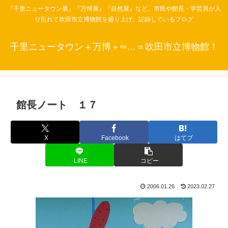
『千里ニュータウン展』『万博展』『自然展』など、市民や館長・学芸員が入
り乱れて吹田市立博物館を盛り上げ、記録しているブログ
千里ニュータウン＋万博＋∞…＝吹田市立博物館！
館長ノート １７
X
Facebook
はてブ
LINE
コピー
2006.01.26
2023.02.27