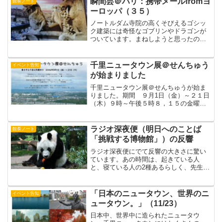
瞬間芸＠パリ：携帯メールfromヨ
館長ノート
し、なつかしくてつい買っ...
ーロッパ（３５）
ノートルダム寺院の高くそびえるゴシッ
ク建築には奇怪なゴブリンやドラゴンが
ついています。まねしようと思ったので
すが、あぶないし、いれてくれないの
で、裏のかきねのところでやりました。
（カンチョー）（日本時間７月26日05:22
千里ニュータウン展＠せんちゅう
イベント告知
着）
が始まりました
千里ニュータウン展＠せんちゅうが始ま
りました。期間 ９月1日（金）～２１日
（木）９時～午後５時８，１５の金曜は
午後９時まで場所 千里公民館 他
（地下鉄千里中央駅上）主催 「千里ニ
ュータウン展＠せんちゅう」市民実行委
ラジオ深夜便（明日へのことば
館長ノート
員会豊中市教育委員会協力...
「挑戦する博物館」）の反響
ラジオ深夜便にでて反響の大きさに驚い
ています。あの時間は、起きている人
と、寝ている人の2種あるらしく、先生の
声を聞いたとたん眠りに落ちましたとい
う人や、（てつのように）なぜ昼間やら
ないんだと怒る人もいました。一方、い
「日本のニュータウン、世界のニ
イベント告知
つも聞いてますという人も...
ュータウン。」（11/23）
日本中、世界中に造られたニュータウ