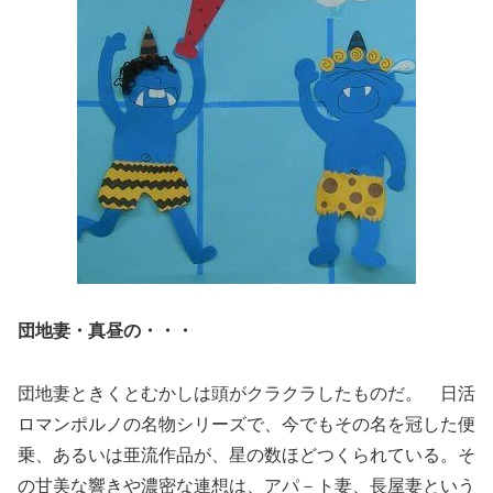
団地妻・真昼の・・・
団地妻ときくとむかしは頭がクラクラしたものだ。 日活
ロマンポルノの名物シリーズで、今でもその名を冠した便
乗、あるいは亜流作品が、星の数ほどつくられている。そ
の甘美な響きや濃密な連想は、アパ－ト妻、長屋妻という