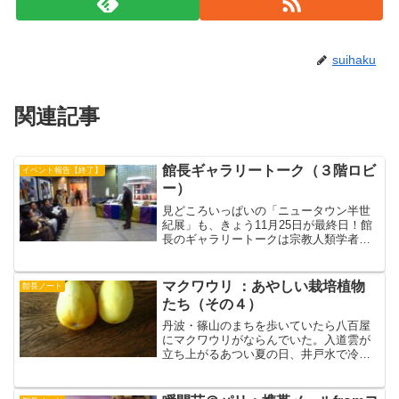
suihaku
関連記事
館長ギャラリートーク（３階ロビ
イベント報告【終了】
ー）
見どころいっぱいの「ニュータウン半世
紀展」も、きょう11月25日が最終日！館
長のギャラリートークは宗教人類学者ら
しくユダヤ教から日本の神話もまぜこん
で千里ニュータウンを解説しました。そ
して「最後の晩餐」のような記念撮影を
マクワウリ ：あやしい栽培植物
館長ノート
して秋季特別展は閉幕...
たち（その４）
丹波・篠山のまちを歩いていたら八百屋
にマクワウリがならんでいた。入道雲が
立ち上がるあつい夏の日、井戸水で冷や
してたべた、濃い黄色のヤツ。なんとも
たよりない甘さで、今はメロンにとって
かわられ、冷やすのも電気冷蔵庫。しか