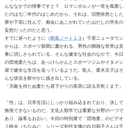
んななかでの情事ですと？ ロマンポルノが一世を風靡し
たのは七〇年代のはじめだから、それは、旧態依然とした
寮や下宿に住んで、都会にあこがれていた山だしの学生の
妄想だったのだと思う。
すでに述べたように（
館長ノート１３
）千里ニュータウン
からは、スポーツ新聞に書かれる、男性の猥雑な世界は見
事に消しさられている。そんな健全な社会のなかで、今日
の団地妻たちは、あっけらかんとスポーツジムやイタメシ
屋で健全な生活を送っているようだ。歌人、栗木京子はそ
んな状況を鮮やかに描き出している。
「天敵を持たぬ妻たち昼下がりの茶房に語る舌乾くまで」
「性」は、日常生活にしっかり組み込まれており、決して
無視できないものだ。文化人類学では重要な分野の一つで
あり、論客もおおい。今回の特別展で「団地妻」のビデオ
上映会（ちなみに、シリーズ初代女優の白川和子さんは千