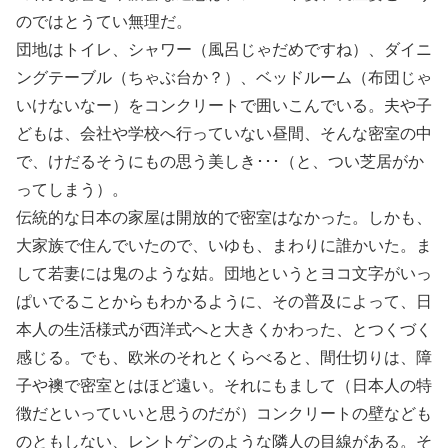
のではとうてい無理だ。
団地はトイレ、シャワー（風呂じゃだめですね）、ダイニ
ングテーブル（ちゃぶ台か？）、ベッドルーム（布団じゃ
いけないなー）をコンクリートで囲いこんでいる。夫や子
どもは、会社や学校へ行っていない昼間、そんな密室の中
で、けだるそうにもの思う美しき･･･（と、つい芝居がか
ってしまう）。
伝統的な日本の家屋は開放的で密室はなかった。しかも、
大家族で住んでいたので、いゆも、まわりに誰かいた。ま
して若妻には鬼のような姑。団地というとヨコ文字がいっ
ぱいでることからもわかるように、その普及によって、日
本人の生活様式が西洋式へと大きくかわった、とつくづく
感じる。でも、欧米のそれとくらべると、間仕切りは、障
子や襖で密室とはほど遠い。それにもまして（日本人の特
徴だといっていいと思うのだが）コンクリートの壁なども
のともしない、レントゲンのような隣人の目線がある。そ