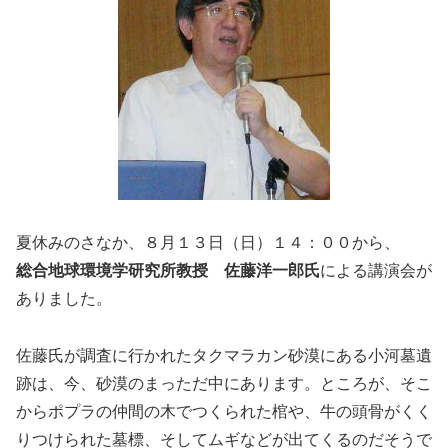
夏休みのさなか、８月１３日（日）１４：００から、
総合地球環境学研究所教授 佐藤洋一郎氏
による講演会が
ありました。
佐藤氏が調査に行かれたタクマラカン砂漠にある小河墓遺
跡は、今、砂漠のまっただ中にあります。ところが、そこ
からポプラの仲間の木でつくられた棺や、牛の頭骨がくく
りつけられた墓標、そしてムギなどが出てくるのだそうで