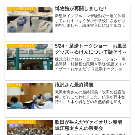
博物館が再開しました!!
イベント報告【終了】
新型豚インフルエンザ騒動で一週間休館
していたすいはくが小中学校にさきがけ
開館しました。講座室入口にはアルコー
ル・ペーパ、消毒液、それにマスクを忘
れた人にはキッチンペーパーによる即席
マスクが用意され、こわごわながらも万
全の？体制。午前中のおで...
5/24・足湯トークショー お風呂
イベント報告【終了】
グッズ～石けんについて話そう～
株式会社クロバーコーポレーション 商
品開発・村越哲也氏聞き手/お風呂アドバ
イザー・おかきた’まり足湯トークショー
お風呂グッズ ～石けんについて話そう
～博物館をとび出して、阪急南千里駅
前・ガーデンモール南千里「ほっとス
滝沢さん最終講義
館長ノート
パ」で開催する足湯トーク...
滝沢幸恵さんの最終講義「吹田の観音信
仰」がおこなわれました。仏教が日本独
特の、大木や岩などの自然信仰を加える
ことによりひろく受け入れられたこと、
それが吹田の真言系の寺院の縁起にもよ
くあらわれていると指摘しました。滝沢
さんは、すいはくの準備室...
吹田が生んだヴァイオリン奏者
イベント報告【終了】
堀江恵太さんの演奏会