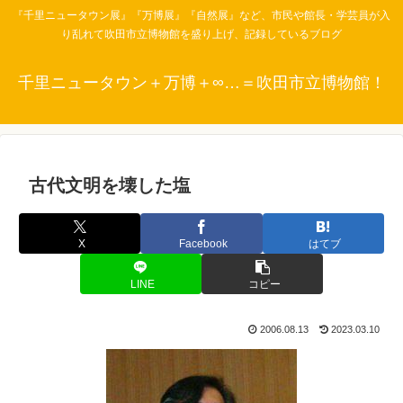
『千里ニュータウン展』『万博展』『自然展』など、市民や館長・学芸員が入
り乱れて吹田市立博物館を盛り上げ、記録しているブログ
千里ニュータウン＋万博＋∞…＝吹田市立博物館！
古代文明を壊した塩
X
Facebook
はてブ
LINE
コピー
2006.08.13
2023.03.10