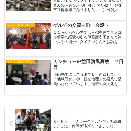
吹田が生んだヴァイオリン奏者 堀江恵太
さんの演奏会が5月19日、すいはく（吹田
市立博物館でありました。 ）出演／ヴ
ァイオリン：堀江恵太氏ピアノ：荒井悦
子氏（堀江さんの中学時代の先生）曲目
／F.クライスラー（1875-1962）／愛の喜
ゲルでの交流＜歌・会話＞
イベント報告【終了】
び 愛...
１１時からゲル内では京都在住でモンゴ
ル留学の経験のある伊藤麻衣子さんと神
戸大学の留学生ダイチンさんのお話をき
きました。ゲルは１５人の観衆で満席。
多くの質問がありました。ゲル：モンゴ
ル語 パオ＝包：中国語 だそうです。
ゲルの外ではコタロー、孫...
カンチョー＠益田清風高校 ２日
イベント報告【終了】
目
小山先生にはこれまで５年連続して、
「地域研究」や「観光地理」の授業で講
義いただいています。地域の食文化を知
ろうという目的で、本日(11/22)の授業を
行いました。まず、小山先生から飛騨の
食文化、特に漬物をはじめとする保存食
についてについてお...
８～９日 「ミュージアムひだ」を訪問
しました。台風が逃げていきました。