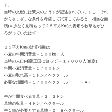
す。
当時の文献には繁栄のようすが記述されていますし、それ
からさまざまな条件を考慮して試算してみると、相当な面
積(＝少なく見積もって２５平方Km)の麦畑や牧草地がひ
ろがっていたはず・・・
２５平方Kmの計算根拠は
小麦の年間消費量＝１００kg／人
当時の人口(楼蘭王国に倣って)＝１７０００人(仮定)
年間小麦消費量＝１７００トン
小麦の取れ高＝１トン／ヘクタール
必要な畑面積＝１７００ヘクタール・・・（Ａ）
牛が年間食べる青草＝３．３トン
草地の収量＝４トン／ヘクタール
牛１頭が必要とする草地＝０．８ヘクタール