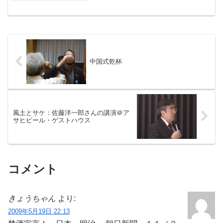
だし、賞味期限改ざん、などつぎつぎ業
界の暗部が暴かれてゆく。ゆるせん、万
死に値する、と怒るのは簡単...
中国式乾杯
風土とサケ：佐藤洋一郎さんの講演＠ア
サヒビール・ゲストハウス
コメント
きょうちゃん
より:
2009年5月19日 22:13