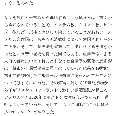
ように思われた。
サケを飲むと平常心から逸脱するという危険性は、古くか
ら承知されていることで、イスラム教、キリスト教、ヒン
ズー教など、戒律できびしく禁じていることがおおい。ア
メリカ合衆国は、もちろん清教徒によって建国されたもの
である。そして、禁酒法を実施して、廃止せざるを得なか
ったという苦い歴史を持った国でもある。産業革命による
人口の都市集中とそれにともなう社会情勢の変化の悪影響
は、都市の下層労働者に重くのしかかった結果が19世紀
末まで伸び続けたアルコール消費量にあらわれてたことに
ついてはすでにのべた。その弊害に対して19世紀初頭か
らイギリスやスコットランドで激しい禁酒運動が起こる。
アメリカでも1826年にボストン禁酒協会がつくられ、運
動は広がっていった。そして、ついに1917年に連邦禁酒
法=Volstead Actが成立した。