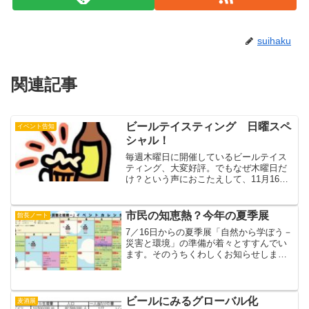
suihaku
関連記事
ビールテイスティング 日曜スペ
イベント告知
シャル！
毎週木曜日に開催しているビールテイス
ティング、大変好評。でもなぜ木曜日だ
け？という声におこたえして、11月16日
（日）に開催します！お友だちを誘っ
て、どうぞおこしくださ～い11月16日
（日）テイスティング 午前11時～午後2
市民の知恵熱？今年の夏季展
館長ノート
時場所：すいはく...
7／16日からの夏季展「自然から学ぼう－
災害と環境」の準備が着々とすすんでい
ます。そのうちくわしくお知らせします
が、ここ数年のすいはくの傾向として顕
著なイベントの充実ぶりあげられます。
とくに夏休みは、こどものための工作、
実験(宿題はお任せ！...
ビールにみるグローバル化
麦酒展