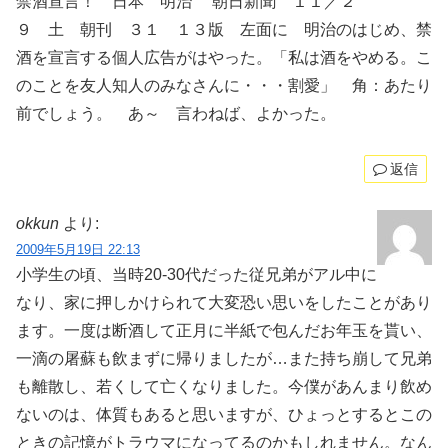
禁酒宣言！ 日本 明治 朝日新聞 １１／２
９ 土 朝刊 ３１ １３版 左面に 明治のはじめ、禁
酒を宣言する個人広告がはやった。「私は酒をやめる。こ
のことを友人知人のみなさんに・・・割愛」 角：あたり
前でしょう。 あ～ 言わねば、よかった。
返信
okkun
より:
2009年5月19日 22:13
小学生の頃、当時20-30代だった従兄弟がアル中に
なり、家に押しかけられて大変恐い思いをしたことがあり
ます。一度は断酒して正月に半紙で包んだお年玉を貰い、
一滴の屠蘇も飲まずに帰りましたが…また持ち崩して兄弟
も離散し、若くして亡くなりました。今僕があんまり飲め
ないのは、体質もあると思いますが、ひょっとするとこの
ときの記憶がトラウマになってるのかもしれません。なん