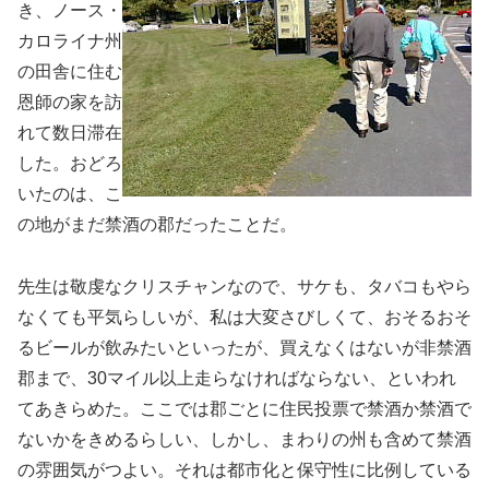
き、ノース・
カロライナ州
の田舎に住む
恩師の家を訪
れて数日滞在
した。おどろ
いたのは、こ
の地がまだ禁酒の郡だったことだ。
先生は敬虔なクリスチャンなので、サケも、タバコもやら
なくても平気らしいが、私は大変さびしくて、おそるおそ
るビールが飲みたいといったが、買えなくはないが非禁酒
郡まで、30マイル以上走らなければならない、といわれ
てあきらめた。ここでは郡ごとに住民投票で禁酒か禁酒で
ないかをきめるらしい、しかし、まわりの州も含めて禁酒
の雰囲気がつよい。それは都市化と保守性に比例している