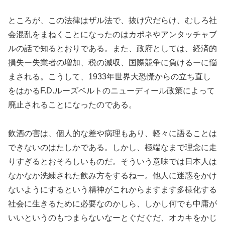
ところが、この法律はザル法で、抜け穴だらけ、むしろ社
会混乱をまねくことになったのはカポネやアンタッチャブ
ルの話で知るとおりである。また、政府としては、経済的
損失ー失業者の増加、税の減収、国際競争に負けるーに悩
まされる。こうして、1933年世界大恐慌からの立ち直し
をはかるF.D.ルーズベルトのニューディール政策によって
廃止されることになったのである。
飲酒の害は、個人的な差や病理もあり、軽々に語ることは
できないのはたしかである。しかし、極端なまで理念に走
りすぎるとおそろしいものだ。そういう意味では日本人は
なかなか洗練された飲み方をするねー。他人に迷惑をかけ
ないようにするという精神がこれからますます多様化する
社会に生きるために必要なのかしら、しかし何でも中庸が
いいというのもつまらないなーとぐだぐだ、オカキをかじ