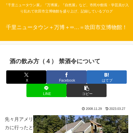
『千里ニュータウン展』『万博展』『自然展』など、市民や館長・学芸員が入
り乱れて吹田市立博物館を盛り上げ、記録しているブログ
千里ニュータウン＋万博＋∞…＝吹田市立博物館！
酒の飲み方（４） 禁酒令について
X
Facebook
はてブ
LINE
コピー
2008.11.29
2023.03.27
先々月アメリ
カに行ったと