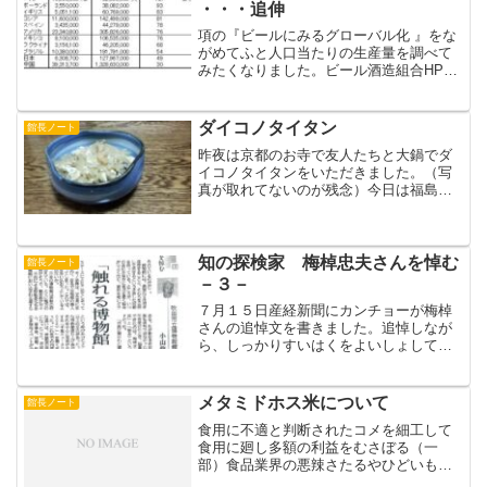
・・・追伸
項の『ビールにみるグローバル化 』をな
がめてふと人口当たりの生産量を調べて
みたくなりました。ビール酒造組合HPの
統計を2006年の各国の人口で割ってみま
した。すると、がぜんダントツでドイツ
が浮かび上がってきました。ドイツは一
ダイコノタイタン
館長ノート
人当たり127リ...
昨夜は京都のお寺で友人たちと大鍋でダ
イコノタイタンをいただきました。（写
真が取れてないのが残念）今日は福島の
バッチャンから自宅の畑からとれたのを
送ってきたので（検査すればひっかかる
かも・・・）タイタンにしました。夏播
き大根がりっぱな体格にそ...
知の探検家 梅棹忠夫さんを悼む
館長ノート
－３－
７月１５日産経新聞にカンチョーが梅棹
さんの追悼文を書きました。追悼しなが
ら、しっかりすいはくをよいしょしてい
ます。（えみちゃん おーぼら）
メタミドホス米について
館長ノート
食用に不適と判断されたコメを細工して
食用に廻し多額の利益をむさぼる（一
部）食品業界の悪辣さたるやひどいもの
だ。中国製ギョウザや有名料理店の２度