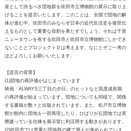
産として誇るべき団地群を吹田市立博物館の展示に取り上
げることを提言いたします。このことは、全国で団地の解
体が進む中、吹田市のみならず日本の近代生活史を後世伝
えるものとして重要な役割を果たすでしょう。それは千里
ニュータウンを有する吹田市と吹田市立博物館にしかでき
ないこととプロジェクトＤは考えます。なにとぞご一考の
ほどよろしくお願いいたします。
【提言の背景】
(1)団地の再評価がはじまっています
映画「ALWAYS三丁目の夕日」のヒットなど高度成長期
の再評価が始まっています。団地についても同様で、関係
する書籍が数々と出版されています。また、松戸市立博物
館が館内に団地を一部再現したり、ひばりが丘団地では実
際建っている住棟を展示室に利活用する動きがあります。
(2)吹田市では貴重な団地群の建て替えが進められていま