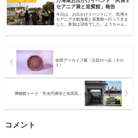
万博展お出かけイベント「民博オ
イベント報告【終了】
見せていただきました。今...
セアニア展と迎賓館」報告
今日は、お出かけイベントにて、民博オ
セアニア大航海展と迎賓館へ行ってきま
した。参加は18名でした。ようちゃんの
案内で、太陽の塔とエキスポ70のテー
マ、アホウドリ2世号を見学、岡村さんが
大屋根について説明してくださいまし
た。私は、民博特別展見...
吹田アーカイブ展：注目の一品（その
１）
博物館トーク「常光円満寺と吹田氏」
コメント