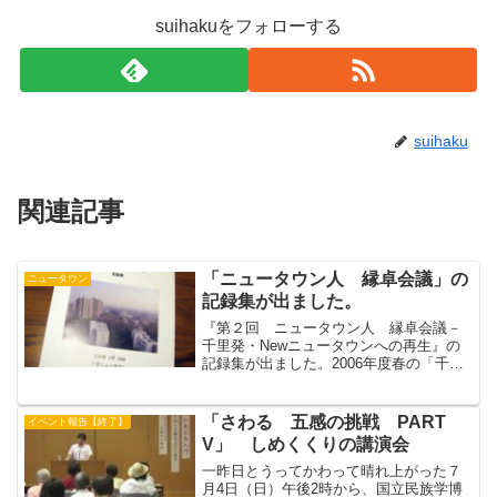
suihakuをフォローする
suihaku
関連記事
「ニュータウン人 縁卓会議」の
ニュータウン
記録集が出ました。
『第２回 ニュータウン人 縁卓会議－
千里発・Newニュータウンへの再生』の
記録集が出ました。2006年度春の「千里
ニュータウン展」、2007年度秋の
「07EPXPO70－わたしと万博展」で活躍
した市民委員の有志があつまり、全国12
「さわる 五感の挑戦 PART
イベント報告【終了】
の大規模ニ...
V」 しめくくりの講演会
一昨日とうってかわって晴れ上がった７
月4日（日）午後2時から、国立民族学博