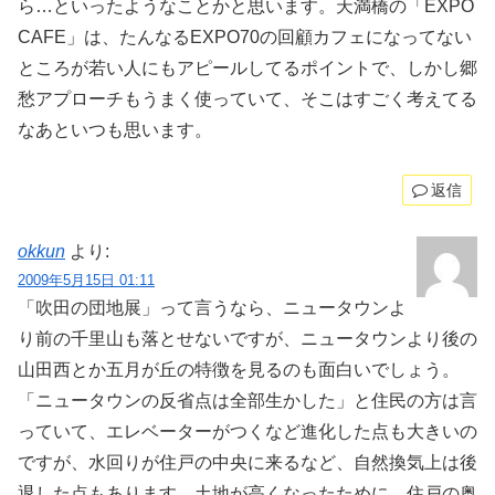
ら…といったようなことかと思います。天満橋の「EXPO
CAFE」は、たんなるEXPO70の回顧カフェになってない
ところが若い人にもアピールしてるポイントで、しかし郷
愁アプローチもうまく使っていて、そこはすごく考えてる
なあといつも思います。
返信
okkun
より:
2009年5月15日 01:11
「吹田の団地展」って言うなら、ニュータウンよ
り前の千里山も落とせないですが、ニュータウンより後の
山田西とか五月が丘の特徴を見るのも面白いでしょう。
「ニュータウンの反省点は全部生かした」と住民の方は言
っていて、エレベーターがつくなど進化した点も大きいの
ですが、水回りが住戸の中央に来るなど、自然換気上は後
退した点もあります。土地が高くなったために、住戸の奥