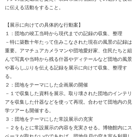
に伝える活動をすること。
【展示に向けての具体的な行動案】
１：団地の竣工当時から現代までの記録の収集、整理
－特に築数十年たって住みこなされた現在の風景の記録は
重要。アマチュアカメラマンや団地愛好家、住民たちと組
んで写真や当時から残る什器やディテールなど団地の風景
や暮らしぶりを伝える記録を展示に向けて収集、整理す
る。
２：団地をテーマにした企画展の開催
－１で収集した資料を展示。取り壊された団地のインテリ
アを収集した什器などを使って再現。合わせて団地内の見
学ツアーも開催する。
３：団地をテーマにした常設展示の充実
－２をもとに常設展示の内容を充実させる。博物館内にス
ペースが取れないのであれば、団地住戸の空き室を利用し