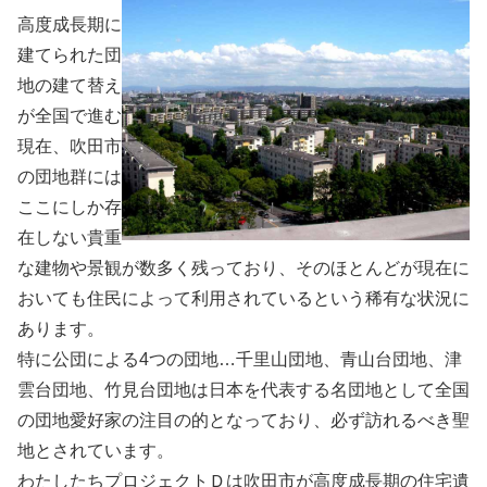
高度成長期に
建てられた団
地の建て替え
が全国で進む
現在、吹田市
の団地群には
ここにしか存
在しない貴重
な建物や景観が数多く残っており、そのほとんどが現在に
おいても住民によって利用されているという稀有な状況に
あります。
特に公団による4つの団地…千里山団地、青山台団地、津
雲台団地、竹見台団地は日本を代表する名団地として全国
の団地愛好家の注目の的となっており、必ず訪れるべき聖
地とされています。
わたしたちプロジェクトＤは吹田市が高度成長期の住宅遺