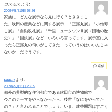
コスモス
より:
2009年5月10日 08:26
家族に、どんな展示なら見に行く？とききまし
た。吹田の産業などに関する展示、「正露丸展」「小僧寿
し展」「自動改札展」「千里ニュータウンⅡ展（団地の歴
史）」「国鉄展」など、いろいろ言ってます。展示室に入
ったら正露丸の匂いがしてきた、っていうのはいいんじゃ
ないか、だそうです。
返信
okkun
より:
2009年5月11日 23:55
郊外の典型的な住宅都市である吹田市の博物館で
今このテーマをやらなかったら、後世「なにをやってた
の？」と言われることでしょう。いま、建替問題はすごく