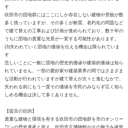
す
吹田市の団地群にはここにしか存在しない建物や景観が数
多く残っていますが、その多くが耐震、老朽化の問題など
で建て替えの工事および計画が進められており、数十年の
うちに団地の貴重な光景が一変する可能性があります。
(3)失われていく団地の価値を伝える機会は限られていま
す
悲しいことに一般に団地の歴史的価値や建築的価値は知ら
れていません。一部の愛好家や建築業界の間ではさまざま
な活動が行われていますが建て替えが次々と進むなかで、
失われる前にもう一度その価値を市民のみならず広く知ら
しめる機会は決して多くありません。
【提言の目的】
貴重な建物と環境を有する吹田市の団地群を市のオンリー
ワンの歴史遺産と捉え、吹田市立博物館がその魅力を後世