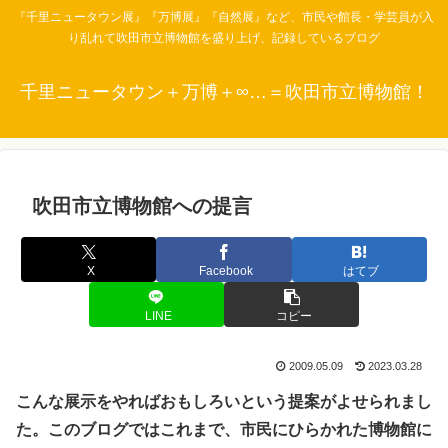
『千里ニュータウン展』『万博展』『自然展』など、市民や館長・学芸員が入
り乱れて吹田市立博物館を盛り上げ、記録しているブログ
千里ニュータウン＋万博＋∞…＝吹田市立博物館！
吹田市立博物館への提言
X
Facebook
はてブ
LINE
コピー
2009.05.09
2023.03.28
こんな展示をやればおもしろいという提案がよせられまし
た。このブログではこれまで、市民にひらかれた博物館に