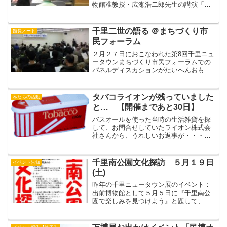
物館准教授・広瀬浩二郎先生の講演「万
人のための“点字力”入門－創って使って伝
える触覚文字の歴史－」がありました。
今回のさわる展では、古文書の立体コピ
千里二世の語る ＠まちづくり市
館長ノート
ーが展示されていま...
民フォーラム
２月２７日におこなわれた第8回千里ニュ
ータウンまちづくり市民フォーラムでの
パネルディスカションがたいへんおもし
ろかった。それはパネーラーの世代差、
古型は千里NTをつくった片寄さんとNTを
追跡をし続けている太田さんｖｓ新型
タバコライオンが残っていました
私たちの活動
（アラフォー？）の石...
と… 【開催まであと30日】
バスオールを使った当時の生活雑貨を探
して、お問合せしていたライオン株式会
社さんから、うれしいお返事が・・・
******************残っているかどうかを探
していて、お返事が遅くなりました。液
体のものは残っていないのですが、エメ
千里南公園文化探訪 ５月１９日
イベント告知
ロン...
(土)
昨年の千里ニュータウン展のイベント：
出前博物館として５月５日に『千里南公
園で楽しみを見つけよう』と題して、千
里南公園で彫刻・文学碑やスイタクワイ
栽培現場を見学しました。さらに北千里
拓本クラブのみなさまから拓本の実演を