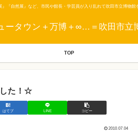
展』『自然展』など、市民や館長・学芸員が入り乱れて吹田市立博物館
ュータウン＋万博＋∞…＝吹田市立
TOP
した！☆
はてブ
LINE
コピー
2010.07.04