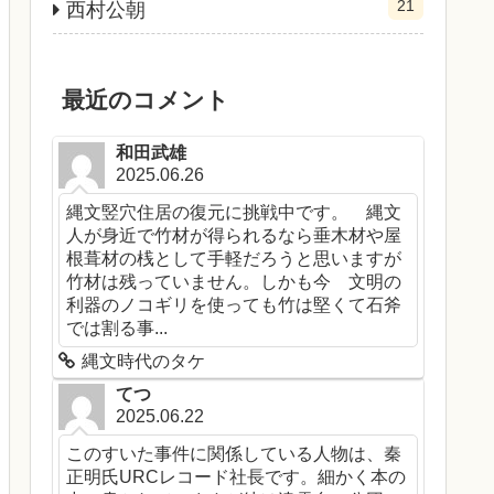
21
西村公朝
最近のコメント
和田武雄
2025.06.26
縄文竪穴住居の復元に挑戦中です。 縄文
人が身近で竹材が得られるなら垂木材や屋
根葺材の桟として手軽だろうと思いますが
竹材は残っていません。しかも今 文明の
利器のノコギリを使っても竹は堅くて石斧
では割る事...
縄文時代のタケ
てつ
2025.06.22
このすいた事件に関係している人物は、秦
正明氏URCレコード社長です。細かく本の