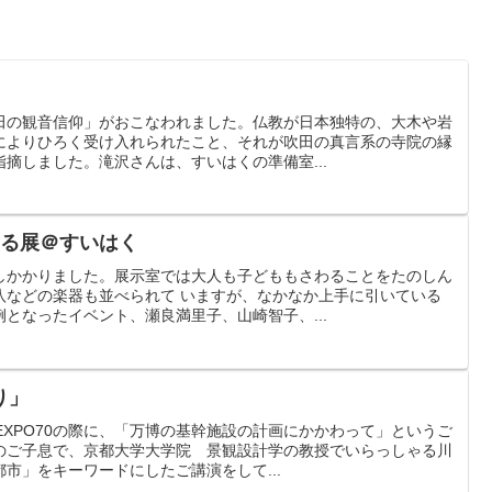
田の観音信仰」がおこなわれました。仏教が日本独特の、大木や岩
によりひろく受け入れられたこと、それが吹田の真言系の寺院の縁
摘しました。滝沢さんは、すいはくの準備室...
わる展＠すいはく
しかかりました。展示室では大人も子どももさわることをたのしん
八などの楽器も並べられて いますが、なかなか上手に引いている
となったイベント、瀬良満里子、山崎智子、...
り」
EXPO70の際に、「万博の基幹施設の計画にかかわって」というご
のご子息で、京都大学大学院 景観設計学の教授でいらっしゃる川
市」をキーワードにしたご講演をして...