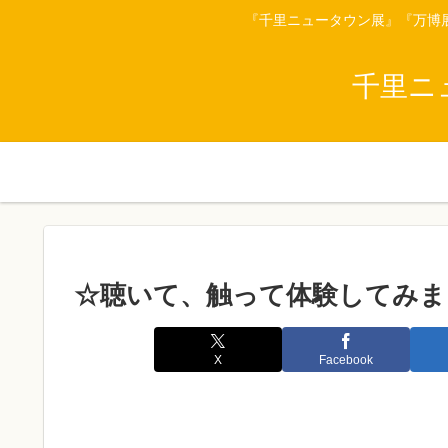
『千里ニュータウン展』『万博
千里ニ
☆聴いて、触って体験してみま
X
Facebook