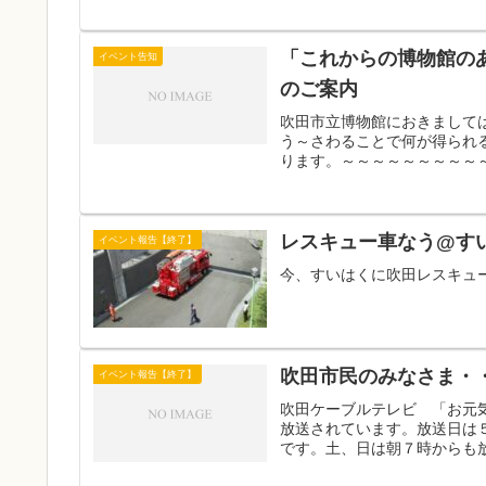
「これからの博物館の
イベント告知
のご案内
吹田市立博物館におきまして
う～さわることで何が得られ
ります。～～～～～～～～～～
レスキュー車なう@す
イベント報告【終了】
今、すいはくに吹田レスキュ
吹田市民のみなさま・
イベント報告【終了】
吹田ケーブルテレビ 「お元
放送されています。放送日は
です。土、日は朝７時からも放