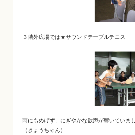
３階外広場では★サウンドテーブルテニス
雨にもめげず、にぎやかな歓声が響いていま
（きょうちゃん）