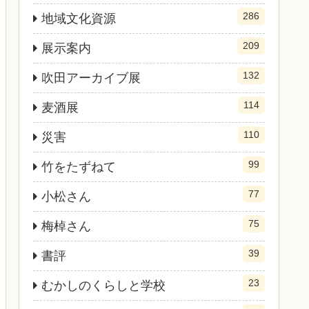
286
地域文化資源
209
展示案内
132
吹田アーカイブ展
114
麦酒展
110
災害
99
竹をたずねて
77
小松さん
75
梅棹さん
39
書評
23
むかしのくらしと学校