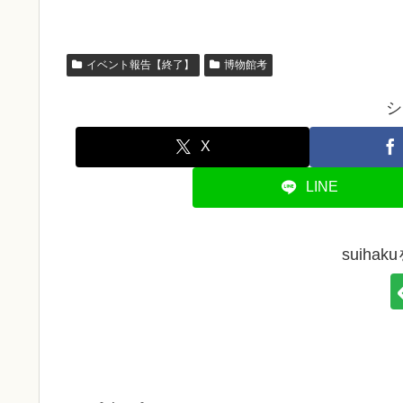
イベント報告【終了】
博物館考
シ
X
LINE
suiha