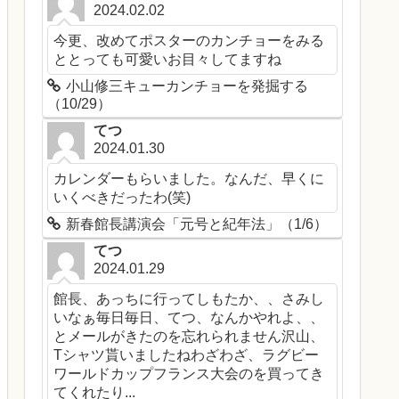
2024.02.02
今更、改めてポスターのカンチョーをみる
ととっても可愛いお目々してますね
小山修三キューカンチョーを発掘する
（10/29）
てつ
2024.01.30
カレンダーもらいました。なんだ、早くに
いくべきだったわ(笑)
新春館長講演会「元号と紀年法」（1/6）
てつ
2024.01.29
館長、あっちに行ってしもたか、、さみし
いなぁ毎日毎日、てつ、なんかやれよ、、
とメールがきたのを忘れられません沢山、
Tシャツ貰いましたねわざわざ、ラグビー
ワールドカップフランス大会のを買ってき
てくれたり...