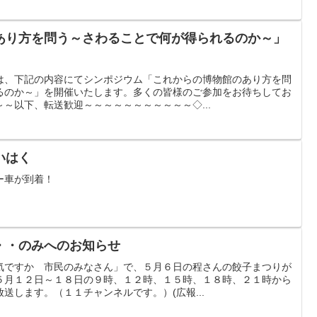
あり方を問う～さわることで何が得られるのか～」
は、下記の内容にてシンポジウム「これからの博物館のあり方を問
るのか～」を開催いたします。多くの皆様のご参加をお待ちしてお
～以下、転送歓迎～～～～～～～～～～～◇...
いはく
ー車が到着！
・・のみへのお知らせ
気ですか 市民のみなさん」で、５月６日の程さんの餃子まつりが
５月１２日～１８日の９時、１２時、１５時、１８時、２１時から
送します。（１１チャンネルです。）(広報...