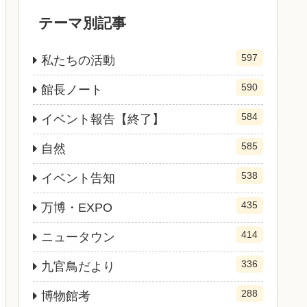
テーマ別記事
597
私たちの活動
590
館長ノート
584
イベント報告【終了】
585
自然
538
イベント告知
435
万博・EXPO
414
ニュータウン
336
九官鳥だより
288
博物館考