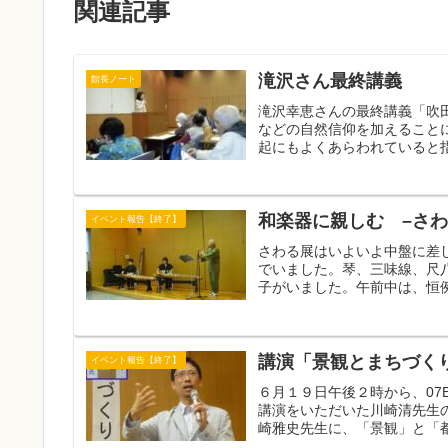
関連記事
滝沢さん最終講義
館長ノート
滝沢幸恵さんの最終講義「吹
などの自然信仰を加えること
起にもよくあらわれていると指
和楽器に親しむ –さ
イベント報告【終了】
さわる展はいよいよ中盤に差
でいました。琴、三味線、尺
子がいました。午前中は、恒例
講演「景観とまちづく
イベント報告【終了】
６月１９日午後２時から、07
講演をいただいた川崎清先生
崎雅史先生に、「景観」と「都