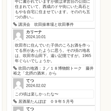
中に書かれていますが彼は津雲台の公団に
住まれていて、西成のドヤ街にいた高石と
もやを自宅に住ませています。そののち五
つの赤い...
講演会 吹田操車場と吹田事件
カリーナ
2024.10.01
吹田市に住んでいた子供のころお酒を作っ
てる所があったように思う。その頃の地名
は、吹田市山田下。遠い記憶ですが。1965
年ぐらいでしょうか。
吹田の地酒：２／１８博物館トーク 藤井
裕之「北摂の酒米」から
てつ
2024.02.02
この頃は楽しかったな〜
居酒屋たんぽぽ ０９年５月号
てつ