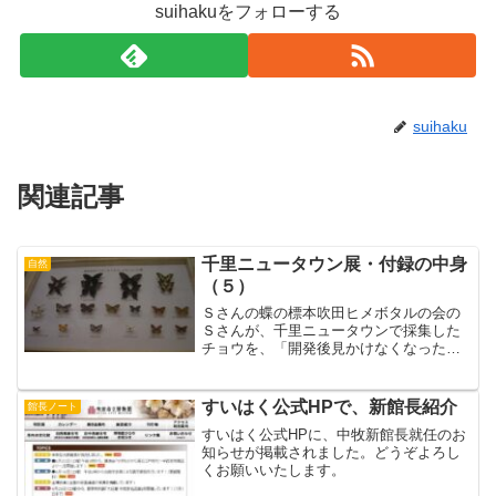
suihakuをフォローする
suihaku
関連記事
千里ニュータウン展・付録の中身
自然
（５）
Ｓさんの蝶の標本吹田ヒメボタルの会の
Ｓさんが、千里ニュータウンで採集した
チョウを、「開発後見かけなくなった
り、少なくなった蝶」「生息域を広げ、
見かけるようになった蝶」「公園・緑地
の街路樹を餌に、市街地で生息する蝶」
すいはく公式HPで、新館長紹介
館長ノート
に分類しなおしていただいた...
すいはく公式HPに、中牧新館長就任のお
知らせが掲載されました。どうぞよろし
くお願いいたします。