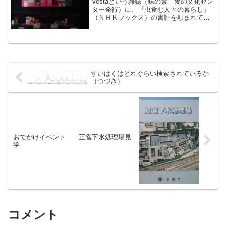
Vestaという雑誌（味の素 食の文化セン
ター発行）に、『虫食む人々の暮らし』
（ＮＨＫブックス）の書評を頼まれて書
いて送った後、新聞に宇宙食の将来の鍵
をにぎっているのはカイコだという記事
がでていたのでタイミングの良さにおど
ろいた。今の日本で...
すいはくはどれぐらい検索されているか
（つづき）
おでかけイベント 正雀下水処理場見
学
コメント