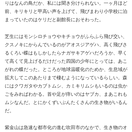
りはなんの鳥だか、私には聞き分けられない。一ヶ月ほど
前、キリキリと甲高い声を上げて、飛びまわり小学校に泊
まっていたのはケリだと副館長におそわった。
芝生にはモンシロチョウやキチョウがふらふら飛び交い、
クスノキにからんでいるのがアオスジアゲハ、高く飛びさ
るくろい蝶はもしかしたらナガサキアゲハだろうか、早く
て高くて見上げるだけだった四国の少年にとっては、あこ
がれの蝶だった。ところが地球温暖化のためか、生息域が
拡大してこのあたりまで棲むようになっているらしい。森
にはクワガタやカブトムシ、カミキリムシもいるのは虫か
ごをみればわかる。首や足が痒いのはヤブカ、まあこれも
ムシなんだ。とにかくずいぶんたくさんの生き物がいるん
だ。
紫金山は急速な都市化の進む吹田市のなかで、生き物のオ