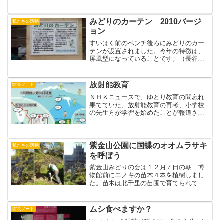
みどりのカーテン 2010バージ
私たちの活動
ョン
すいはく前のベンチ後ろにみどりのカー
テンが設置されました。今年の特徴は、
屏風型になっていることです。（長谷川
等伯の影響でしょうか？）（撮影 カン
チョー）
放射能教育
館長ノート
ＮＨＫニュースで、ゆとり教育の間忘れ
果てていた、放射能教育の再考、小学校
の先生方が学習を始めたことが報道され
てました。その内容は、今回の展示でや
っていることとほぼ同じでした。文科省
に先立つ、市民委員の先見の明には驚く
ばかり。先生、生徒、市役...
紫金山公園に国蝶のオオムラサキ
私たちの活動
を呼ぼう
紫金山みどりの会は１２月７日の朝、博
物館前にエノキの苗木４本を植樹しまし
た。苗木は北千里の苗圃で育てられてい
たものです。日本の国蝶に定められてい
るオオムラサキは、大型のタテハチョウ
の仲間でアゲハチョウよりもひとまわり
ムシ食べますか？
館長ノート
大きく、たくましさを感じ...