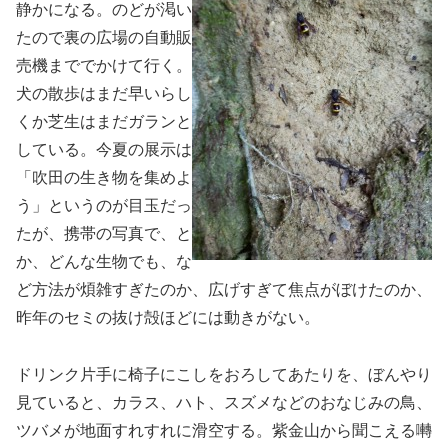
静かになる。のどが渇い
たので裏の広場の自動販
売機まででかけて行く。
犬の散歩はまだ早いらし
くか芝生はまだガランと
している。今夏の展示は
「吹田の生き物を集めよ
う」というのが目玉だっ
たが、携帯の写真で、と
か、どんな生物でも、な
ど方法が煩雑すぎたのか、広げすぎて焦点がぼけたのか、
昨年のセミの抜け殻ほどには動きがない。
ドリンク片手に椅子にこしをおろしてあたりを、ぼんやり
見ていると、カラス、ハト、スズメなどのおなじみの鳥、
ツバメが地面すれすれに滑空する。紫金山から聞こえる囀