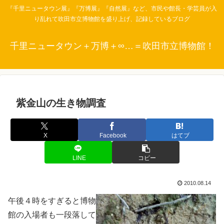
『千里ニュータウン展』『万博展』『自然展』など、市民や館長・学芸員が入
り乱れて吹田市立博物館を盛り上げ、記録しているブログ
千里ニュータウン＋万博＋∞…＝吹田市立博物館！
紫金山の生き物調査
X
Facebook
はてブ
LINE
コピー
2010.08.14
午後４時をすぎると博物
館の入場者も一段落して