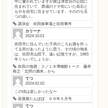
中に書かれていますが彼は津雲台の公団に
住まれていて、西成のドヤ街にいた高石と
もやを自宅に住ませています。そののち五
つの赤い...
講演会 吹田操車場と吹田事件
カリーナ
2024.10.01
吹田市に住んでいた子供のころお酒を作っ
てる所があったように思う。その頃の地名
は、吹田市山田下。遠い記憶ですが。1965
年ぐらいでしょうか。
吹田の地酒：２／１８博物館トーク 藤井
裕之「北摂の酒米」から
てつ
2024.02.02
この頃は楽しかったな〜
居酒屋たんぽぽ ０９年５月号
てつ