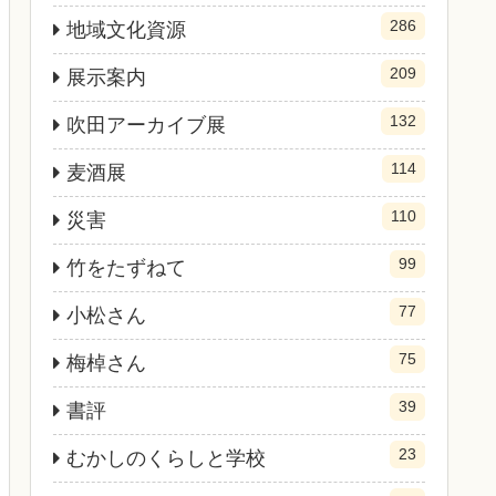
286
地域文化資源
209
展示案内
132
吹田アーカイブ展
114
麦酒展
110
災害
99
竹をたずねて
77
小松さん
75
梅棹さん
39
書評
23
むかしのくらしと学校