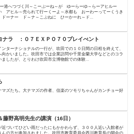
えー港へつづく川～こーぶーね～が ゆーらーゆ～らーアヒルー
い アヒル～売られて行ーくーよ～水都も おーわーってーくうき
ドーナー ド～ナ～こぶねに ひーかーれ～ド...
ヨナラ ：０７ＥＸＰＯ７０プレイべント
インターナショナルの一行が、吹田での１０日間の日程を終えて、
へ向かいました。吹田市では企業訪問や千里金蘭大学などとのコラ
ましたが、とりわけ吹田市立博物館での体験...
ち
ナマズたち。大ナマズの作者、信楽のツモリちゃんがカンチョー好
＆藤野高明先生の講演（16日）
が近づいてひどい雨だったにもかかわらず、３００人近い入館者が
さんの方が参加されました。吹田市教育委員会西川教育長の開会の