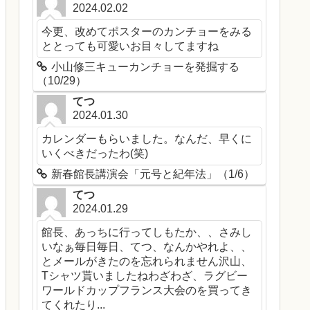
2024.02.02
今更、改めてポスターのカンチョーをみる
ととっても可愛いお目々してますね
小山修三キューカンチョーを発掘する
（10/29）
てつ
2024.01.30
カレンダーもらいました。なんだ、早くに
いくべきだったわ(笑)
新春館長講演会「元号と紀年法」（1/6）
てつ
2024.01.29
館長、あっちに行ってしもたか、、さみし
いなぁ毎日毎日、てつ、なんかやれよ、、
とメールがきたのを忘れられません沢山、
Tシャツ貰いましたねわざわざ、ラグビー
ワールドカップフランス大会のを買ってき
てくれたり...