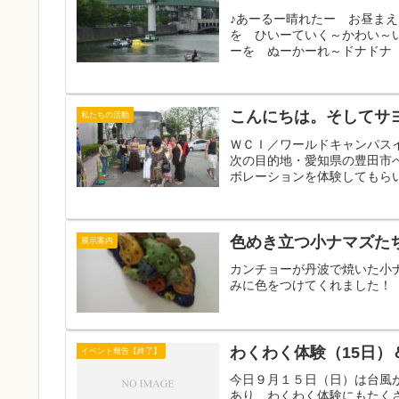
♪あーるー晴れたー お昼ま
を ひいーていく～かわい～
ーを ぬーかーれ～ドナドナ 
こんにちは。そしてサ
私たちの活動
ＷＣＩ／ワールドキャンパス
次の目的地・愛知県の豊田市
ボレーションを体験してもらい
色めき立つ小ナマズた
展示案内
カンチョーが丹波で焼いた小
みに色をつけてくれました！
わくわく体験（15日）
イベント報告【終了】
今日９月１５日（日）は台風
あり、わくわく体験にもたく