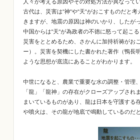
人々が考える原因やその対処方法が異なって
古代は、災害は”神”や”天”がおこすものだと
きますが、地震の原因は神のいかり、したが
中国からは”天”が為政者の不徳に怒って起こ
災害をととめるため、さかんに加持祈祷がお
ー）。災害を契機にした書かれた著作（鴨長
ような思想が底流にあることがわかります。
中世になると、農業で重要な水の調整・管理
「龍」「龍神」の存在がクローズアップされ
まいているものがあり、龍は日本を守護する
や噴火は、その龍が地底で鳴動しているのだ