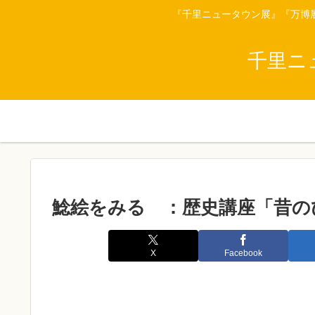
『千里ニュータウン展』『万博
千里ニ
鯰絵をみる ：歴史講座「昔の
X
Facebook