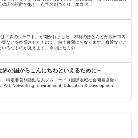
稔氏の祝辞のあと、点字名刺づくり、エコ封...
座室では「森のクラフト」が開かれました。材料のほとんどが吹田市内
の実などを乾燥させたもので、何十種類にもなります。身近なとこ
いろなものが見えます。今回はセミの...
世界の国からこんにちわといえるために～
～、特定非営利活動法人ソムニード（国際地域社会開発協会）
Aid, Networking, Environment, Education & Developmen...