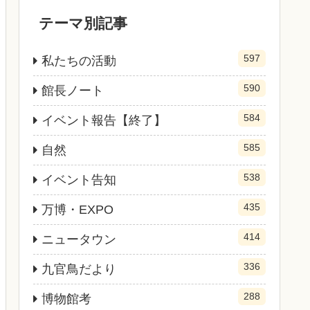
テーマ別記事
597
私たちの活動
590
館長ノート
584
イベント報告【終了】
585
自然
538
イベント告知
435
万博・EXPO
414
ニュータウン
336
九官鳥だより
288
博物館考