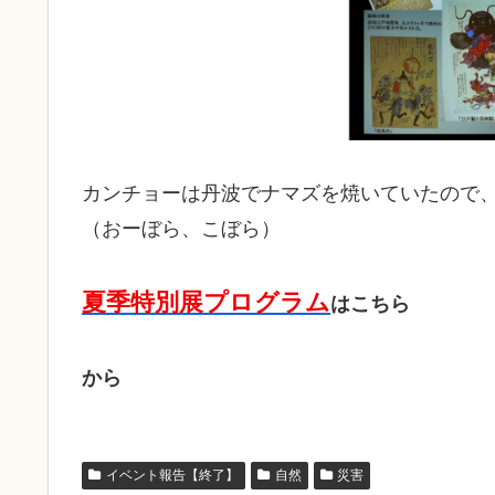
カンチョーは丹波でナマズを焼いていたので
（おーぼら、こぼら）
夏季特別展プログラム
はこちら
から
イベント報告【終了】
自然
災害