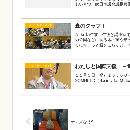
あいさつ、吹田市議会議長豊田
森のクラフト
イベント報告【終了】
7/25(水)午前、午後と講
の公園などにある木の実や草
ろにちょっと眼をこらすといろ
わたしと国際支援 ～
イベント報告【終了】
１１月３日（祝）１３：００
SOMNEED（Society for Mutual 
ナマズなう9