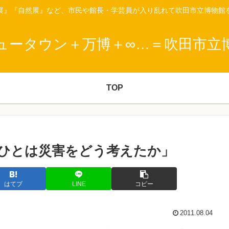
展』『自然展』など、市民や館長・学芸員が入り乱れて吹田市立博物館
ュータウン＋万博＋∞…＝吹田市立
TOP
ひとは災害をどう考えたか」
はてブ
LINE
コピー
2011.08.04