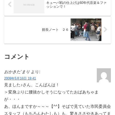
キューバ戦の仕上げは60年代音楽＆ファ
ッションで！
館長ノート ２６
コメント
おかきた’まり
より:
2009年5月16日 19:41
見ました♪さん、こんばんは！
＞変身ぶりに腰抜かしそうになってたおばあちゃま
が・・・
あ、ほんまですか～～～【^^】そばで見ていた市民委員会
スタッフ（もちろんわたしも）も、驚きささやきあってま