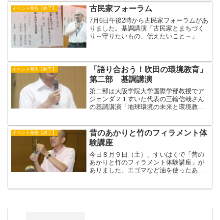
ンマスター）、秋田光幸さん、藤田慧山
古民家フォーラム
イベント報告【終了】
さん、福田由紀雄さんの...
7月6日午後2時から古民家フォーラムがあ
りました。基調講演「古民家とまちづく
り～守りたいもの、伝えたいこと～」講
師：北川央 氏（大阪城天守閣研究主幹）
「私が古民家を好きになった理由」から
お話が始まりました。北川さんの伯父さ
んの家(＝本家)で...
「語り合おう！吹田の環境教育」
イベント報告【終了】
第二部 基調講演
第二部は大阪学院大学国際学部教授でア
ジェンダ２１すいた代表の三輪信哉さん
の基調講演「地球環境の未来と環境教
育：吹田市から考える」がありまし
た。 まず、小中高校生の発表を聞いた
印象を語ったあと「アジェンダ21すい
昔のあかりと竹のフィラメント体
イベント報告【終了】
た」の説明をしました。 市民・...
験講座
今日８月９日（土）、すいはくで「昔の
あかりと竹のフィラメント体験講座」が
ありました。エゴマなど油を使ったあか
り、ハゼなどのろうそくのあかり、石油
ランプのあかりなどのあかりの変遷を勉
強したあと、吹田東高校の矢野先生、塩
見先生の指導で、竹ぐしを...