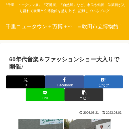
『千里ニュータウン展』『万博展』『自然展』など、市民や館長・学芸員が入
り乱れて吹田市立博物館を盛り上げ、記録しているブログ
千里ニュータウン＋万博＋∞…＝吹田市立博物館！
60年代音楽＆ファッションショー大入りで
開催♪
X
Facebook
はてブ
LINE
コピー
2006.03.21
2023.03.01