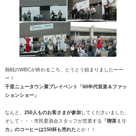
熱戦のWBCが終わるころ、とうとう始まりましたーー
ー！
千里ニュータウン展プレイベント「60年代音楽＆ファッ
ションショー」
なんと、
250人ものお客さまが参加
してくださいました。
そして・・・市民委員会スタッフが営業する
「喫茶ミリ
カ」のコーヒーは150杯も売れた
とか！！