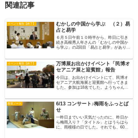
関連記事
むかしの中国から学ぶ （２）易
イベント報告【終了】
占と易学
６月５日午前１０時半から、昨日に引き
続き高根秀人年さんの「むかしの中国か
ら学ぶ」の2回目「易占と易学」がありま
した。今日も熱心な聴講生がつめかけま
した。（学芸I）
万博展お出かけイベント「民博オ
イベント報告【終了】
セアニア展と迎賓館」報告
今日は、お出かけイベントにて、民博オ
セアニア大航海展と迎賓館へ行ってきま
した。参加は18名でした。ようちゃんの
案内で、太陽の塔とエキスポ70のテー
マ、アホウドリ2世号を見学、岡村さんが
大屋根について説明してくださいまし
6/13 コンサート♪梅雨をふっとば
館長ノート
た。私は、民博特別展見...
せ
一昨日までいい天気だったのに、昨日か
ら梅雨入り？「タイトル」とはうらはら
に、雨模様の日でした。それでも、60人
をこえる観客が、秋田克美さん（ライブ
とランチの店～ウノ・ア・オトロ、グラ