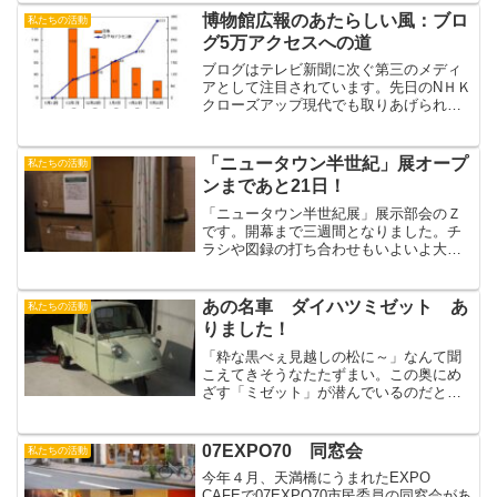
と決まりました...
博物館広報のあたらしい風：ブロ
私たちの活動
グ5万アクセスへの道
ブログはテレビ新聞に次ぐ第三のメディ
アとして注目されています。先日のNＨＫ
クローズアップ現代でも取りあげられま
した。博物館のホームページは、公式な
のでどうしてもかたいものになりがちな
のです。そこに市民管理のブログという
「ニュータウン半世紀」展オープ
私たちの活動
新しい手法をとりいれて...
ンまであと21日！
「ニュータウン半世紀展」展示部会のＺ
です。開幕まで三週間となりました。チ
ラシや図録の打ち合わせもいよいよ大詰
め。今回の特別展では、展示の総合プロ
デューサーにアーティストの安芸早穂子
さんをお迎えして、ニュータウンの
あの名車 ダイハツミゼット あ
私たちの活動
DREAMを表現していただき...
りました！
「粋な黒べぇ見越しの松に～」なんて聞
こえてきそうなたたずまい。この奥にめ
ざす「ミゼット」が潜んでいるのだと、
わくわくしながら広報のｋ氏とコレクタ
ー宅を訪問。現れた笹部肇さんは、もと
もと大農家の息子だったが読書好きが講
07EXPO70 同窓会
私たちの活動
じて「笹部書店」を立ち上...
今年４月、天満橋にうまれたEXPO
CAFEで07EXPO70市民委員の同窓会があ