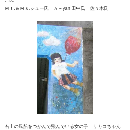
こ氏
Ｍｔ.＆Ｍｓ.シュー氏 Ａ－yan 田中氏 佐々木氏
右上の風船をつかんで飛んでいる女の子 リカコちゃん