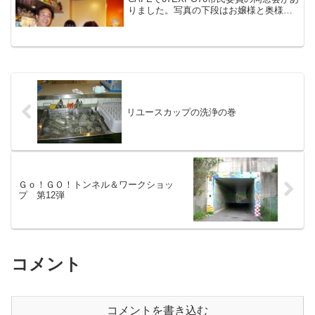
りました。写真の下段はお嬢様と奥様。
お父さんの夢を家族で追いかけて…いい
家族だなあ。70年代に流行った「コ－ク
ハイ」をお嬢様に注文したら「？」だっ
たようなので...
リユースカップの洗浄の巻
Ｇｏ！ＧＯ！トンネル＆ワークショッ
プ 第12弾
コメント
コメントを書き込む