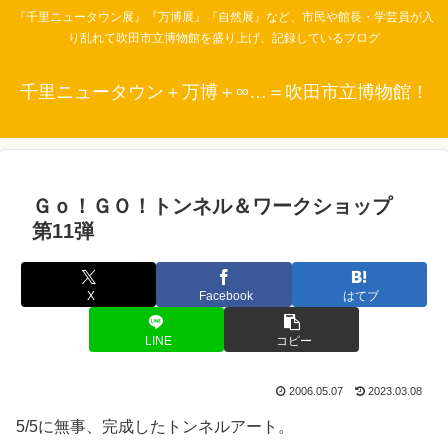
『千里ニュータウン展』『万博展』『自然展』など、市民や館長・学芸員が入
り乱れて吹田市立博物館を盛り上げ、記録しているブログ
千里ニュータウン＋万博＋∞…＝吹田市立博物館！
Ｇｏ！ＧＯ！トンネル＆ワークショップ
第11弾
X
Facebook
はてブ
LINE
コピー
2006.05.07
2023.03.08
5/5に無事、完成したトンネルアート。