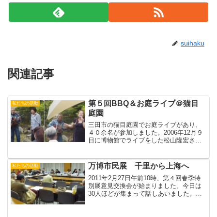
suihaku
関連記事
第５回BBQ＆お庭ライブ＠猫目
私たちの活動
庭園
三田市の猫目庭園でお庭ライブがあり、
４０余名が参加しました。2006年12月９
日に博物館でライブをした松山隆宏さん
も出演。全国各地でライブをしてきた松
山さんも、個人宅のお庭ライブははじめ
てのこと。新緑に囲まれたお庭ではりき
万博市民展 千里から上海へ
私たちの活動
って歌っていました...
2011年2月27日午前10時、第４回春季特
別展意見交換会が始まりました。今日は
30人ほどが集まって話しあいました。多
くのイベントの提案がありました。そし
て多くの案のなかから春季特別展のタイ
トルが「万博市民展 千里から上海へ」