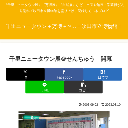
『千里ニュータウン展』『万博展』『自然展』など、市民や館長・学芸員が入
り乱れて吹田市立博物館を盛り上げ、記録しているブログ
千里ニュータウン＋万博＋∞…＝吹田市立博物館！
千里ニュータウン展＠せんちゅう 開幕
X
Facebook
はてブ
LINE
コピー
2006.09.02
2023.03.10