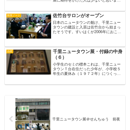
展に期待をかけた人は少ないと思いま
す。生粋の京都人で、京都に人一倍の愛
着をもっているはずですが、大阪万博に
深く関わり、跡地に国立民族学博物館を
佐竹台サロンがオープン
館長ノート
つくって...
日本のニュータウンの魁け、千里ニュー
タウンの建設と入居は佐竹台から始まっ
たそうです。すいはくが2006年におこな
った千里ニュータウン展では、佐竹台の
一室をサテライトにしたら、本家博物館
も真っ青と言うほどたくさんの人が集ま
りましたね。その後、...
千里ニュータウン展・付録の中身
自然
（６）
小学生のセミの標本これは、千里ニュー
タウンＴ台在住だった少年が、小学校５
年生の夏休み（１９７２年）につくった
標本です。主にセミをあつめ、各種類の
雌雄の個体をそろえようとがんばったよ
うです。当時はアブラゼミとツクツクボ
ウシが多く、クマゼミは比...
千里ニュータウン展＠せんちゅう 前夜