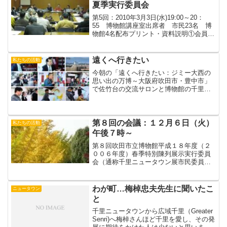
夏季実行委員会
第5回：2010年3月3日(水)19:00～20：
55 博物館講座室出席者 市民23名 博
物館4名配布プリント・資料説明①会員名
簿②今回レジュメ③前回議事録④展示シ
ナリオ⑤イベント一覧⑥講演・イベント
申し込み書(新規提出分)１．あいさつ
遠くへ行きたい
私たちの活動
１）...
今朝の「遠くへ行きたい：ジミー大西の
思い出の万博～大阪府吹田市・豊中市」
で佐竹台の交流サロンと博物館の千里ニ
ュータウン展から始まったトンネルアー
ト；今回は岸部のものが紹介されていま
した。ジミー大西さんが虹と竜巻を描き
ました。全体のながれは旅...
第８回の会議：１２月６日（火）
私たちの活動
午後７時～
第８回吹田市立博物館平成１８年度（２
００６年度）春季特別陳列展示実行委員
会（通称千里ニュータウン展市民委員
会）開催のお知らせ日時 １２月６日
（火）午後７時～場所 吹田市立博物
館 ２階 講座室********************
わが町…梅棹忠夫先生に聞いたこ
ニュータウン
****...
と
千里ニュータウンから広域千里（Greater
Senri)へ梅棹さんほど千里を愛し、その発