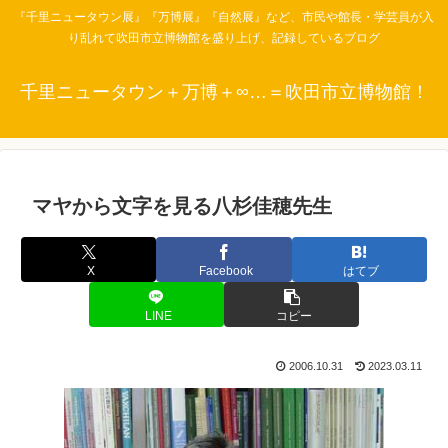
『千里ニュータウン展』『万博展』『自然展』など、市民や館長・学芸員が入
り乱れて吹田市立博物館を盛り上げ、記録しているブログ
千里ニュータウン＋万博＋∞…＝吹田市立博物館！
マヤから文字を見る八杉佳穂先生
X
Facebook
はてブ
LINE
コピー
2006.10.31
2023.03.11