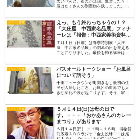
念いべんと。市民が企画、運営したＮＴ
展はたくさんの副産物を残しました。最
近では学術調査を始めた学生もいるよう
です。忙しいでしょうが相手してやって
ね。喫茶ミリカもその一つ。机。椅子、
えっ、もう終わっちゃうの！？
イベント告知
収納場所などもできて、一...
「大庄屋 中西家名品展」フィナ
ーレは「報告：中西家美術資料調
査」
７月１日（日曜）は春季特別展「大庄
屋 中西家名品展」の閉幕の日を迎える
ことになりました。最後を飾る講座は、
この展覧会を担当した学芸課の寺澤氏に
よる報告です。どうぞお越しください。
歴史講座「報告：中西家美術資料調査」
バスオールトークショー「お風呂
イベント告知
日時：７月１日（日曜）午後...
について話そう」
千里ニュータウンが町開きをし最初の住
民が入居したころ、お風呂の世界でも大
きな変化の波が起こります。そう、家風
呂普及の先鞭をきるバスオールが、登場
したのです。千里ニュータウンの人たち
は、すぐにバスオールをゲット、日本初
５月１４日(日)は母の日で
イベント告知
の住宅用ユニットバスを使...
す。・・・「おかあさんのカレー
まつり」があります
５月１４日(日) １１時～１６時 博物館
前広場ＡＢＣラジオ「全力投球！！妹尾
和夫です」でおなじみのワンダーフォー