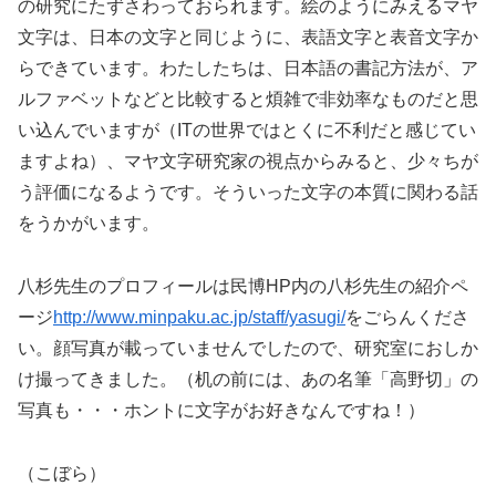
の研究にたずさわっておられます。絵のようにみえるマヤ
文字は、日本の文字と同じように、表語文字と表音文字か
らできています。わたしたちは、日本語の書記方法が、ア
ルファベットなどと比較すると煩雑で非効率なものだと思
い込んでいますが（ITの世界ではとくに不利だと感じてい
ますよね）、マヤ文字研究家の視点からみると、少々ちが
う評価になるようです。そういった文字の本質に関わる話
をうかがいます。
八杉先生のプロフィールは民博HP内の八杉先生の紹介ペ
ージ
http://www.minpaku.ac.jp/staff/yasugi/
をごらんくださ
い。顔写真が載っていませんでしたので、研究室におしか
け撮ってきました。（机の前には、あの名筆「高野切」の
写真も・・・ホントに文字がお好きなんですね！）
（こぼら）