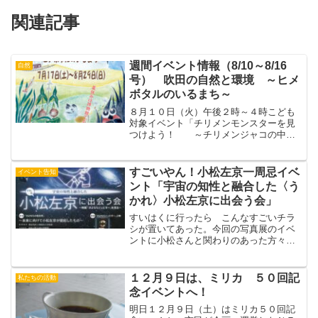
関連記事
週間イベント情報（8/10～8/16
自然
号） 吹田の自然と環境 ～ヒメ
ボタルのいるまち～
８月１０日（火）午後２時～４時こども
対象イベント「チリメンモンスターを見
つけよう！ ～チリメンジャコの中に
何がいる？～」定員／こども３０名（先
着順／講座室）８月１１日（水）午前１
０時～午後４時（随時）講座室を自習室
すごいやん！小松左京一周忌イベ
イベント告知
に開放しますすずしい講座...
ント「宇宙の知性と融合した〈う
かれ〉小松左京に出会う会」
すいはくに行ったら こんなすごいチラ
シが置いてあった。今回の写真展のイベ
ントに小松さんと関わりのあった方々が
来られてるんで、カンチョーに 「桂米
朝さんも呼んでよ！」といったら 「よ
んじゃうか？」なんて冗談言ってたけ
１２月９日は、ミリカ ５０回記
私たちの活動
ど、小松左京に出会う会」に...
念イベントへ！
明日１２月９日（土）はミリカ５０回記