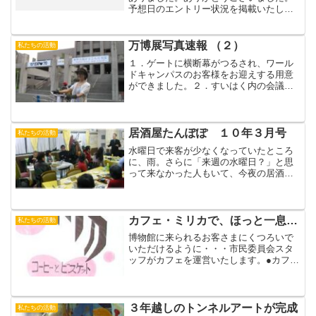
予想日のエントリー状況を掲載いたしま
す。予想日（敬称略）６月１１日 ブル
ーベリー６月１２日６月１３日６月１４
日６月１５日６月１６日 みっちゃん、
万博展写真速報 （２）
私たちの活動
団塊の婆６月１７日 て...
１．ゲートに横断幕がつるされ、ワール
ドキャンパスのお客様をお迎えする用意
ができました。２．すいはく内の会議室
では、市民委員が大阪万博のクイズ問題
作成中。ケンケンガクガク・・・完成す
れば「万博検定」になるかもしれません
ね。３．こちらでは図録の...
居酒屋たんぽぽ １０年３月号
私たちの活動
水曜日で来客が少なくなっていたところ
に、雨。さらに「来週の水曜日？」と思
って来なかった人もいて、今夜の居酒屋
は少数精鋭＋初陣数名で盛り上がりまし
た。長野たかしさんのフォーク仲間でお
医者さんでもある藤村直樹さん作詞の
「君こそは友」 ...
カフェ・ミリカで、ほっと一息…
私たちの活動
博物館に来られるお客さまにくつろいで
いただけるように・・・市民委員会スタ
ッフがカフェを運営いたします。●カフ
ェ・ミリカ●場所 吹田市立博物館の２階
テラス or ロビーにて●営業日 4月22日～
6月4日までの（土）（日） and 祝日●営
業時...
３年越しのトンネルアートが完成
私たちの活動