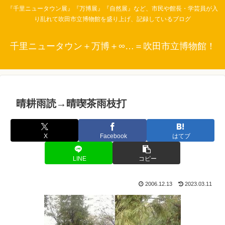
『千里ニュータウン展』『万博展』『自然展』など、市民や館長・学芸員が入
り乱れて吹田市立博物館を盛り上げ、記録しているブログ
千里ニュータウン＋万博＋∞…＝吹田市立博物館！
晴耕雨読→晴喫茶雨枝打
X
Facebook
はてブ
LINE
コピー
2006.12.13
2023.03.11