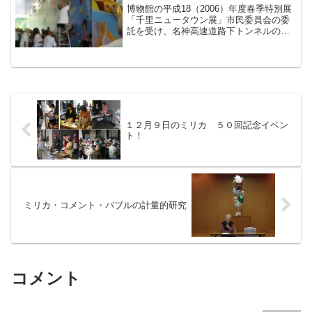
博物館の平成18（2006）年度春季特別展
「千里ニュータウン展」市民委員会の委
託を受け、名神高速道路下トンネルの出
入り口壁面に絵を描いてから3年あまり。
今年の夏休み最後の日、最後に残った壁
の絵にカンチョーが筆を入れて巨大壁画
が完成しました。...
１２月９日のミリカ ５０回記念イベン
ト！
ミリカ・コメント・バブルの計量的研究
コメント