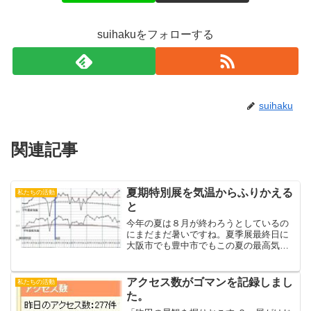
suihakuをフォローする
suihaku
関連記事
夏期特別展を気温からふりかえる
私たちの活動
と
今年の夏は８月が終わろうとしているの
にまだまだ暑いですね。夏季展最終日に
大阪市でも豊中市でもこの夏の最高気温
が記録されました。夏季展期間中の大阪
の気温の変化です。夏季展期間中最低気
温が２５度以下になったのは２回だけで
アクセス数がゴマンを記録しまし
私たちの活動
残りは毎日熱帯夜だったワ...
た。