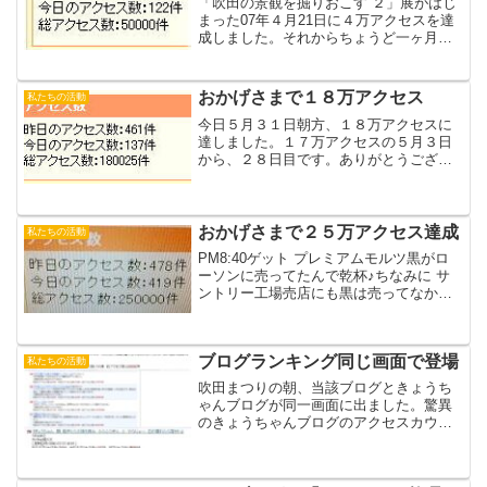
「吹田の景観を掘りおこす ２」展がはじ
まった07年４月21日に４万アクセスを達
成しました。それからちょうど一ヶ月、
まだ吹田の景観を掘りおこしきっていな
いのに今朝、９時25分ころ、（会社でコ
ーヒーのみながら、ひょいとのぞいてみ
おかげさまで１８万アクセス
私たちの活動
たら）５万となっ...
今日５月３１日朝方、１８万アクセスに
達しました。１７万アクセスの５月３日
から、２８日目です。ありがとうござい
ます！（なかなかキリ番の画像はとれま
せん・・・）
おかげさまで２５万アクセス達成
私たちの活動
PM8:40ゲット プレミアムモルツ黒がロ
ーソンに売ってたんで乾杯♪ちなみに サ
ントリー工場売店にも黒は売ってなかっ
た(^-^) 250000アクセスゲットしたら 飲
もうと思い 買ってきたサントリー京都工
場見学の時 黒はどこで飲めるか聞いた...
ブログランキング同じ画面で登場
私たちの活動
吹田まつりの朝、当該ブログときょうち
ゃんブログが同一画面に出ました。驚異
のきょうちゃんブログのアクセスカウン
トは吹田まつりの祝儀で本日、上げ底・
下駄ばきです。（おーぼら）