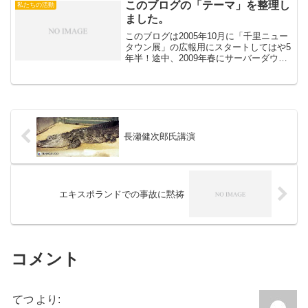
このブログの「テーマ」を整理し
私たちの活動
ました。
このブログは2005年10月に「千里ニュー
タウン展」の広報用にスタートしてはや5
年半！途中、2009年春にサーバーダウン
であわや全部消滅…？の危機も乗り越
え、現在のウェブリブログに全データを
救出引越しし、しぶと～く皆で書き継い
できました。お...
長瀬健次郎氏講演
エキスポランドでの事故に黙祷
コメント
てつ
より: