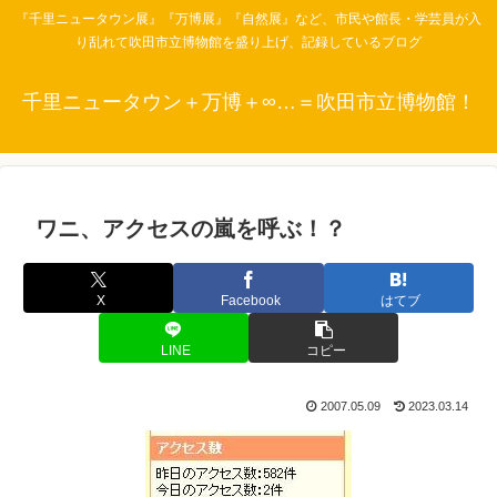
『千里ニュータウン展』『万博展』『自然展』など、市民や館長・学芸員が入
り乱れて吹田市立博物館を盛り上げ、記録しているブログ
千里ニュータウン＋万博＋∞…＝吹田市立博物館！
ワニ、アクセスの嵐を呼ぶ！？
X
Facebook
はてブ
LINE
コピー
2007.05.09
2023.03.14