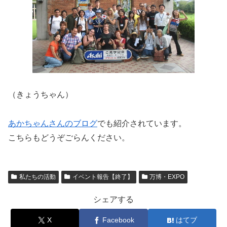
（きょうちゃん）
あかちゃんさんのブログ
でも紹介されています。
こちらもどうぞごらんください。
私たちの活動
イベント報告【終了】
万博・EXPO
シェアする
X
Facebook
はてブ