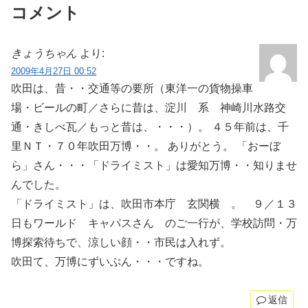
コメント
きょうちゃん
より:
2009年4月27日 00:52
吹田は、昔・・交通等の要所（東洋一の貨物操車
場・ビールの町／さらに昔は、淀川 系 神崎川水路交
通・きしべ瓦／もっと昔は、・・・）。 ４５年前は、千
里ＮＴ・７０年吹田万博・・。 ありがとう。 「おーぼ
ら」さん・・・「ドライミスト」は愛知万博・・知りませ
んでした。
「ドライミスト」は、吹田市本庁 玄関横 。 ９／１３
日もワールド キャパスさん のご一行が、学校訪問・万
博探索待ちで、涼しい顔・・市民は入れず。
吹田て、万博にずいぶん・・・ですね。
返信