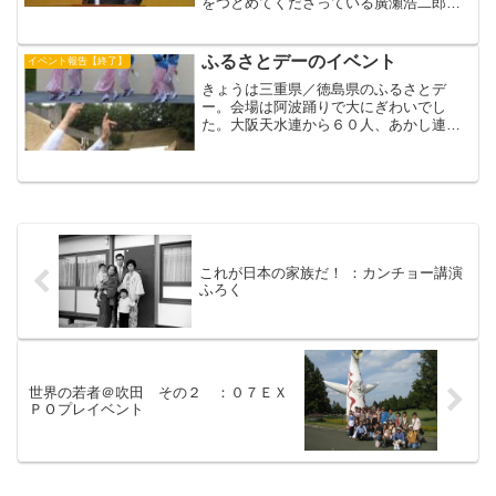
をつとめてくださっている廣瀬浩二郎先
生の講演会＆ワークショップがありまし
た。廣瀬先生は、昨年すいはくで、目の
見える人がまったく視覚をつかわないで
ふるさとデーのイベント
イベント報告【終了】
(アイマスクをする)、...
きょうは三重県／徳島県のふるさとデ
ー。会場は阿波踊りで大にぎわいでし
た。大阪天水連から６０人、あかし連か
ら２６人が参加しました。みなさん、本
場徳島で修行した本格的な鳴り物と踊り
を披露してくださいました。一般観客も
飛び入りして、踊るアホウの大...
これが日本の家族だ！ ：カンチョー講演
ふろく
世界の若者＠吹田 その２ ：０７ＥＸ
ＰＯプレイベント