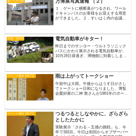
す。今回はセミの...
万博展写真速報 （２）
私たちの活動
１．ゲートに横断幕がつるされ、ワール
ドキャンパスのお客様をお迎えする用意
ができました。２．すいはく内の会議室
では、市民委員が大阪万博のクイズ問題
作成中。ケンケンガクガク・・・完成す
れば「万博検定」になるかもしれません
ね。３．こちらでは図録の...
電気自動車がキター！
万博・EXPO
昨日までのサンヨー・ウルトラソニック
バスにかわり展示される電気自動車が、
10月28日昼過ぎ、博物館に到着ししまし
た。ＥＸＰＯ７０の会場で、業務用とし
て活躍したスズキキャリィです。静岡県
の浜松本社から約５時間かかってきまし
た。13時より市民委...
雨は上がってトークショー
イベント報告【終了】
午前中は大雨。午後からはうす日がさし
てトークショー日和になりました。博覧
会愛好家の二神 敦さんが1981年のポート
ピアから今年までの30年間に訪れた105の
博覧会の話をたっぷりとしゃべってくだ
さいました。いつもとはちょっとちがう
顔ぶれで講座...
つるつるとしなやかに、ざらざら
イベント報告【終了】
としたたかに
実験展示「さわる－五感の挑戦」も、今
年で3回目。今日は初回からオブザーバー