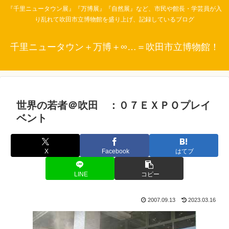
『千里ニュータウン展』『万博展』『自然展』など、市民や館長・学芸員が入
り乱れて吹田市立博物館を盛り上げ、記録しているブログ
千里ニュータウン＋万博＋∞…＝吹田市立博物館！
世界の若者＠吹田 ：０７ＥＸＰＯプレイ
ベント
X
Facebook
はてブ
LINE
コピー
2007.09.13
2023.03.16