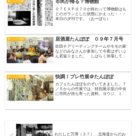
市民が帰る？博物館
私たちの活動
ント型...
０７ＥＸＰＯ７０が終わって博物館はも
とのガランとした状態にかえった・・・
本日の夕刊です。（おーぼら）
居酒屋たんぽぽ ０９年７月号
私たちの活動
吹田チアリーディングチームやモモの家
などのみなさんが参加して今夜はずいぶ
ん若返りました。 しばらく休場してい
たた仲居さんが出勤なさって、女将(おか
み)、(初代)板長と三人娘がそろった居酒
屋でした。（おーぼら）
快調！プレ竹展＠たんぽぽ
私たちの活動
カフェたんぽぽをのぞいてきました。７
／５からの竹展では、特別展示室の中央
に市民が持ち寄った資料、ヨウジ、ミミ
カキ、マゴノテから掘っ立て小屋（まさ
か）までならべて、私たちが竹と密着し
た生活をしていたことを見せたいものだ
と思い、たんぽぽに協力を...
わたしと万博（３７）…北海道からのお