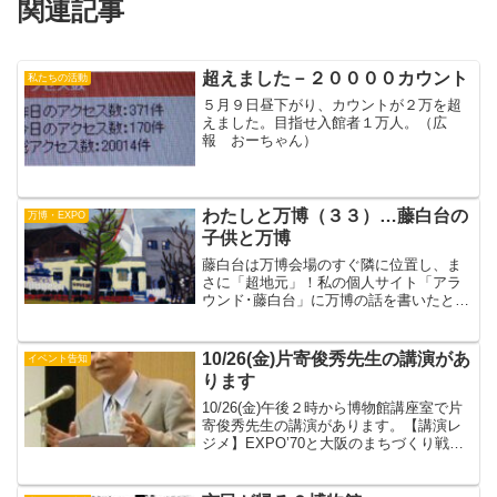
関連記事
超えました－２００００カウント
私たちの活動
５月９日昼下がり、カウントが２万を超
えました。目指せ入館者１万人。（広
報 おーちゃん）
わたしと万博（３３）…藤白台の
万博・EXPO
子供と万博
藤白台は万博会場のすぐ隣に位置し、ま
さに「超地元」！私の個人サイト「アラ
ウンド･藤白台」に万博の話を書いたとこ
ろ、当時の藤白台の子供から、地元なら
ではの濃～い思い出が集まりました。カ
ンチョーがぜひ、こちらのブログでも記
10/26(金)片寄俊秀先生の講演があ
イベント告知
録にとどめたい！とのこ...
ります
10/26(金)午後２時から博物館講座室で片
寄俊秀先生の講演があります。【講演レ
ジメ】EXPO’70と大阪のまちづくり戦略
を振り返って１ 大阪が輝いていた?!
頃２ 千里ニュータウンの開発３
EXPO’70４ プロジェクト型およびイベ