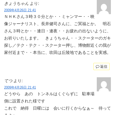
きょうちゃん
より:
2009年4月26日 21:41
ＮＨＫさん３時３０分とか・・ミャンマー・・映
像ジャーナリスト、長井健司さんに、ご冥福とか。 明石
さん３時とか・・連日・連夜・・お疲れの出ないように、
お祈りいたします。 きょうちゃん・・スクーターのガキ
探し／テク・テク・・スクーター押し、博物館近くの我が
家付近まで・・本当に、吹田は丘陵地であることを実感。
返信
てつ
より:
2009年4月26日 21:41
どうやら あの トンネルはくぐらずに 駐車場
側に設置された様です
これで 納得 日曜には 会いに行くからなぁ～ 待って