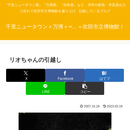
『千里ニュータウン展』『万博展』『自然展』など、市民や館長・学芸員が入
り乱れて吹田市立博物館を盛り上げ、記録しているブログ
千里ニュータウン＋万博＋∞…＝吹田市立博物館！
リオちゃんの引越し
X
Facebook
はてブ
LINE
コピー
2007.10.18
2023.03.18