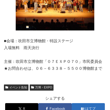
■会場：吹田市立博物館・特設ステージ
入場無料 雨天決行
主催：吹田市立博物館「０７ＥＸＰＯ７０」市民委員会
★お問合わせは、０６－６３３８－５５００博物館まで
イベント告知
万博・EXPO
シェアする
X
Facebook
はてブ