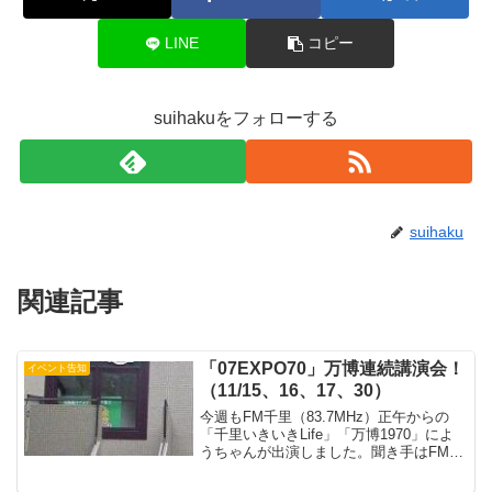
LINE
コピー
suihakuをフォローする
suihaku
関連記事
「07EXPO70」万博連続講演会！
イベント告知
（11/15、16、17、30）
今週もFM千里（83.7MHz）正午からの
「千里いきいきLife」「万博1970」によ
うちゃんが出演しました。聞き手はFM千
里スタッフの小野さんQ:吹田市立博物館
がお祭り広場にとは？よーちゃん：特設