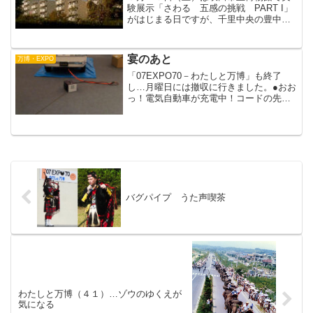
験展示「さわる 五感の挑戦 PART I」
がはじまる日ですが、千里中央の豊中市
立千里公民館で開催中の「千里ニュータ
ウン展＠せんちゅう」でも見逃せない映
画＋講演会があります。この春、吹田市
宴のあと
万博・EXPO
立博物館で空前の観...
「07EXPO70－わたしと万博」も終了
し…月曜日には撤収に行きました。●おお
っ！電気自動車が充電中！コードの先は
まさにフツーのコンセント…。見たらや
っぱりカンドーします。掃除機みたい。
会期中は動かさないし、お客さんが足を
引っかけるといけな...
バグパイプ うた声喫茶
わたしと万博（４１）…ゾウのゆくえが
気になる