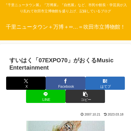
『千里ニュータウン展』『万博展』『自然展』など、市民や館長・学芸員が入
り乱れて吹田市立博物館を盛り上げ、記録しているブログ
千里ニュータウン＋万博＋∞…＝吹田市立博物館！
すいはく「07EXPO70」がおくるMusic
Entertainment
X
Facebook
はてブ
LINE
コピー
2007.10.21
2023.03.18