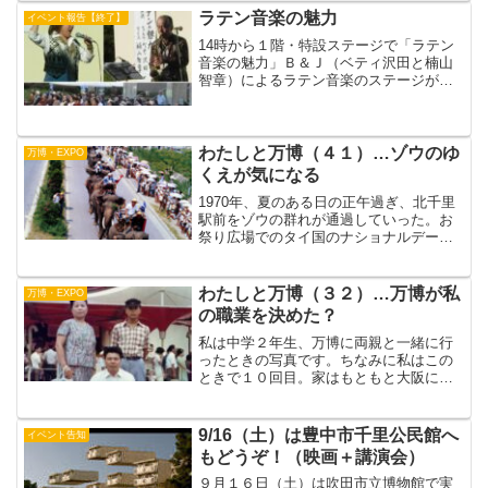
ステージを設けて毎週土曜、日曜日には
ラテン音楽の魅力
イベント報告【終了】
１９７...
14時から１階・特設ステージで「ラテン
音楽の魅力」Ｂ＆Ｊ（ベティ沢田と楠山
智章）によるラテン音楽のステージがあ
りました。【演奏曲目】１・ビギン・
ザ・ビギン２・ピーナツベンダー３・マ
カレナ４・グラナダ５・アドロ６・ベサ
メムーチョ７・キサス キ...
わたしと万博（４１）…ゾウのゆ
万博・EXPO
くえが気になる
1970年、夏のある日の正午過ぎ、北千里
駅前をゾウの群れが通過していった。お
祭り広場でのタイ国のナショナルデー
（8/12）イベントに出演するため、タイ
から荷積みされ神戸港に着いたゾウ20頭
（＋1頭）が陸路万博会場まで行進して行
わたしと万博（３２）…万博が私
万博・EXPO
ったのだ。（＋...
の職業を決めた？
私は中学２年生、万博に両親と一緒に行
ったときの写真です。ちなみに私はこの
ときで１０回目。家はもともと大阪にあ
ったのですが、万博直前に奈良県香芝に
ひっこし、通うのは大変でしたが、それ
にもひるむことなく。足の速かった私は
9/16（土）は豊中市千里公民館へ
イベント告知
ゲートが開くと、全速力で...
もどうぞ！（映画＋講演会）
９月１６日（土）は吹田市立博物館で実