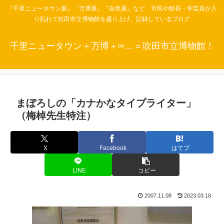
『千里ニュータウン展』『万博展』『自然展』など、市民や館長・学芸員が入
り乱れて吹田市立博物館を盛り上げ、記録しているブログ
千里ニュータウン＋万博＋∞…＝吹田市立博物館！
まぼろしの「カナかなタイプライター」
（梅棹先生特注）
X
Facebook
はてブ
LINE
コピー
2007.11.08
2023.03.18