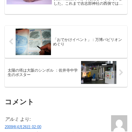
した。これまで吉志部神社の西側では６
基の平窯が発見されていましたが、昨年
(2008)の調査によって１２基以上の平窯
と４基の登り窯が計画的に配置されてい
たことがわかりまし...
「おでかけイベント」：万博パビリオン
めぐり
太陽の塔は大阪のシンボル ：佐井寺中学
生のポスター
コメント
アルミ
より:
2009年4月26日 02:00