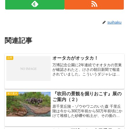
suihaku
関連記事
オータカがオッタカ！
自然
万博記念公園に2年連続でオオタカの営巣
が確認されたと、けさの朝日新聞で報道
されていました。こういうダジャレは即
刻発表しないと意味がないので、取り急
ぎ…それだけです…。（by okkun）
『吹田の景観を掘りおこす』展の
展示案内
ご案内（２）
原千里丘陵－ゾウやワニのいた森 千里丘
陵は今から300万年前から50万年前頃にか
けて堆積した砂礫や粘土が、その後の地
殻変動によって隆起して出現したもので
す。その間には気候の変動により海水面