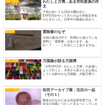
が何度も上下し、そのため海底で堆積し
わたしと万博…ある市民委員の作
万博・EXPO
た地層が300ｍ...
文
子供が歩いても15分の隣の丘に、
EXPO70がやってきたのは小学校五年生
のときだった。日本中の親戚が泊まりに
来た。廊下までフトンを敷いて寝た。案
内は子供の役目だった。もちろん自分が
行きたいパビリオンを優先的にコースに
雷除箸のなぞ
展示案内
入れた。それまで11年の...
今回の展示の中で、民博から借りている
資料に「雷除箸」があります。あ
れ！？・・・これ見たことありますね→
こちらそう、２００７年２月、ブログア
クセス３万人記念の賞品として、カンチ
ョーが飛騨高山でみつくろってきた雷除
箸！お店の名前も角正。展示品は...
万国旗が語る万国博
万博・EXPO
「07EXPO70－わたしと万博」の会場へ
上って行くと、天井から皆さんをお迎え
している鮮やかな万国旗…大阪万博で実
際に使われた本物です！日本を含め、全
参加国77ヵ国。フルセットでの掲揚は当
時以来ではないか？と「万博ミュージア
ム」の白井さん。...
吹田アーカイブ展：注目の一品
イベント告知
（その１）
紫金山のなかにある吉志部瓦窯では、平
安京の宮殿につかった瓦をつくっていま