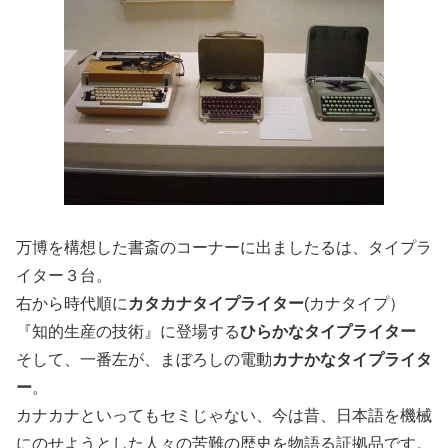
万博を構想した書斎のコーナーに出ましたるは、タイプラ
イター３台。
右から時代順に
カタカナタイプライター
(カナタイプ）
『知的生産の技術』に登場する
ひらかなタイプライター
そして、一番左が、まぼろしの電動
カナかなタイプライタ
ー
。
カナカナといってもセミじゃない、今は昔、日本語を機械
にのせようとした人々の苦難の歴史を物語る証拠品です。