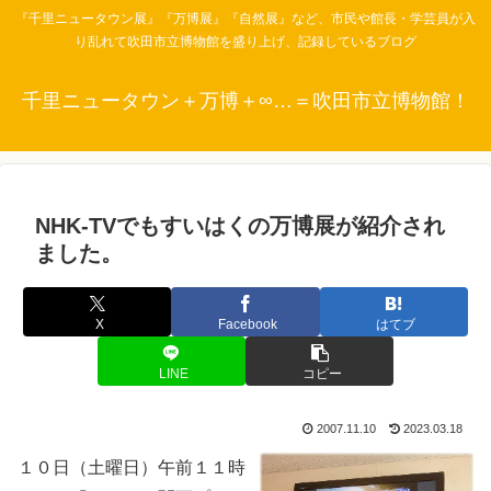
『千里ニュータウン展』『万博展』『自然展』など、市民や館長・学芸員が入
り乱れて吹田市立博物館を盛り上げ、記録しているブログ
千里ニュータウン＋万博＋∞…＝吹田市立博物館！
NHK-TVでもすいはくの万博展が紹介され
ました。
X
Facebook
はてブ
LINE
コピー
2007.11.10
2023.03.18
１０日（土曜日）午前１１時