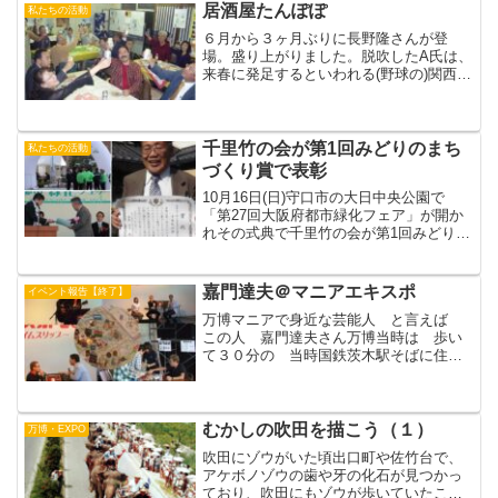
居酒屋たんぽぽ
私たちの活動
６月から３ヶ月ぶりに長野隆さんが登
場。盛り上がりました。脱吹したA氏は、
来春に発足するといわれる(野球の)関西独
立リーグにからんで呼び戻され、今夜も
たんぽぽに現われました。カンチョーは
アメリカから帰って青森に出張。青森か
らたんぽぽに直行しま...
千里竹の会が第1回みどりのまち
私たちの活動
づくり賞で表彰
10月16日(日)守口市の大日中央公園で
「第27回大阪府都市緑化フェア」が開か
れその式典で千里竹の会が第1回みどりの
まちづくり賞「ランドスケープマネジメ
ント部門」で表彰されました。受賞
名： （財） 国際花と緑の博覧会記念
嘉門達夫＠マニアエキスポ
イベント報告【終了】
協会会長賞講評 ： ...
万博マニアで身近な芸能人 と言えば
この人 嘉門達夫さん万博当時は 歩い
て３０分の 当時国鉄茨木駅そばに住ん
でいて茨木市立 中条（ちゅうじょう）
小学校の６年 万博には２１回行ったと
いう中でもバッジ集め 無料で貰えたバ
ッジを集めるのが流行り６...
むかしの吹田を描こう（１）
万博・EXPO
吹田にゾウがいた頃出口町や佐竹台で、
アケボノゾウの歯や牙の化石が見つかっ
ており、吹田にもゾウが歩いていたこと