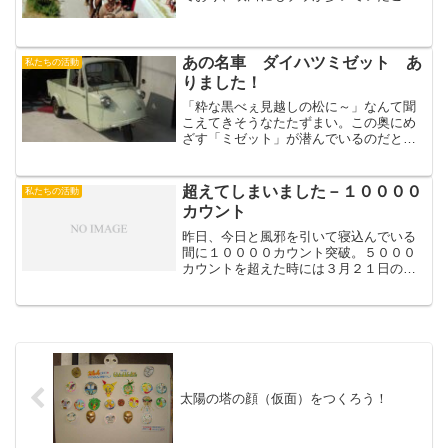
がわかっていますが、それから２５０万
年～１２０万年後の１９７０年に、再び
吹田にゾウが出現！！その証拠写真（豊
中市の赤井さん撮影）。万...
あの名車 ダイハツミゼット あ
私たちの活動
りました！
「粋な黒べぇ見越しの松に～」なんて聞
こえてきそうなたたずまい。この奥にめ
ざす「ミゼット」が潜んでいるのだと、
わくわくしながら広報のｋ氏とコレクタ
ー宅を訪問。現れた笹部肇さんは、もと
もと大農家の息子だったが読書好きが講
超えてしまいました－１００００
私たちの活動
じて「笹部書店」を立ち上...
カウント
昨日、今日と風邪を引いて寝込んでいる
間に１００００カウント突破。５０００
カウントを超えた時には３月２１日のプ
レイベトまでには１００００カウント突
破と予想していたのですが、若干遅れて
つい先程突破しました（私が開いたとき
には１００１カウントでし...
太陽の塔の顔（仮面）をつくろう！