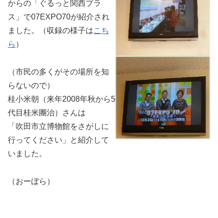
からの「ぐるっと関西プラ
ス」で07EXPO70が紹介され
ました。（収録の様子は
こち
ら
）
（市民の多くがその場所を知
らないので）
桂小米朝（来年2008年秋から5
代目桂米團治）さんは
「吹田市立博物館をさがしに
行ってください」と紹介して
いました。
（おーぼら）