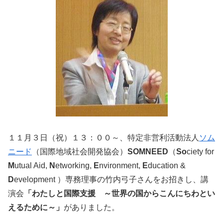
１１月３日（祝）１３：００～、特定非営利活動法人
ソム
ニード
（国際地域社会開発協会）
SOMNEED
（
So
ciety for
M
utual Aid,
N
etworking,
E
nvironment,
E
ducation &
D
evelopment ）専務理事の竹内弓子さんをお招きし、講
演会
「わたしと国際支援 ～世界の国からこんにちわとい
えるために～」
がありました。