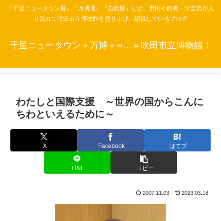
『千里ニュータウン展』『万博展』『自然展』など、市民や館長・学芸員が入
り乱れて吹田市立博物館を盛り上げ、記録しているブログ
千里ニュータウン＋万博＋∞…＝吹田市立博物館！
わたしと国際支援 ～世界の国からこんに
ちわといえるために～
X
Facebook
はてブ
LINE
コピー
2007.11.03
2023.03.18