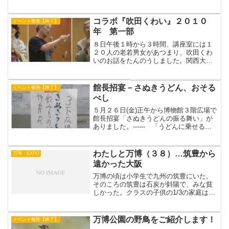
挑戦しました。細かい作業に四苦八苦し
ながらも、なんとか糸をかけ終えると、
ヘラで仕上げて、ハイできあがり！（＾
コラボ『吹田くわい』２０１０
イベント報告【終了】
＾）ｖ（実は、大事な仕上...
年 第一部
８日午後１時から３時間、講座室には１
２０人の老若男女があつまり、吹田くわ
いのお話をたんのうしました。関西大学
教育学習活動研究プロジェクト、リサー
チ・コーディネーターの島田美千子さん
の司会で始まりました。カンチョーは吹
館長招宴－さぬきうどん、おそる
イベント報告【終了】
田くわい保存会の方々に招...
べし
５月２６日(金)正午から博物館３階広場で
館長招宴「さぬきうどんの振る舞い」が
ありました。------ 「うどんに乗せるグ
は・・・あちらのテーブルにありま～
す」------（by 昼休みに職場を抜け出し
て食べに行った 広報・おーちゃん）
わたしと万博（３８）…筑豊から
万博・EXPO
遠かった大阪
万博の頃は小学生で九州の筑豊にいた。
そのころの筑豊は石炭が斜陽で、みな貧
しかった。クラスの子供の1/3の家庭は生
活保護を受けていた。そんな町で、万博
に行った子供はクラスに一人いるかいな
いかだった。行ったやつに皆で話を聞い
万博公園の野鳥をご紹介します！
イベント報告【終了】
た。そのころはまだ新...