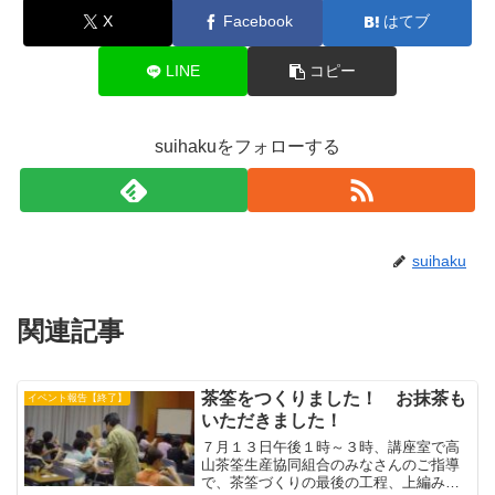
X
Facebook
はてブ
LINE
コピー
suihakuをフォローする
suihaku
関連記事
茶筌をつくりました！ お抹茶も
イベント報告【終了】
いただきました！
７月１３日午後１時～３時、講座室で高
山茶筌生産協同組合のみなさんのご指導
で、茶筌づくりの最後の工程、上編みに