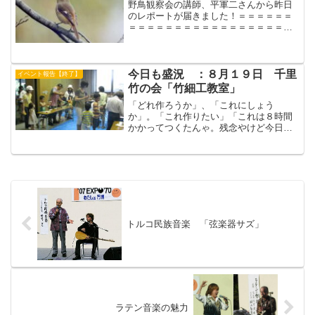
野鳥観察会の講師、平軍二さんから昨日
のレポートが届きました！＝＝＝＝＝＝
＝＝＝＝＝＝＝＝＝＝＝＝＝＝＝＝＝＝
＝＝＝＝＝＝11月29日はおでかけイベン
ト最終日、野鳥観察会でした。21種の鳥
をゆっくり観察、至福のひと時でした。
鳥の写真は吹田野鳥...
今日も盛況 ：８月１９日 千里
イベント報告【終了】
竹の会「竹細工教室」
「どれ作ろうか」、「これにしょう
か」。「これ作りたい」「これは８時間
かかってつくたんゃ。残念やけど今日は
無理やな。」「みときゃ・・・」こんな
んやったら 朝からすればよかったな
あ。午後１時から２時間で参加者５０名
余。（きょうちゃん）
トルコ民族音楽 「弦楽器サズ」
ラテン音楽の魅力