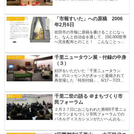
く展覧会 最終日が展示の完成だ
と・・・（てつ）
「市報すいた」への原稿 2006
ニュータウン
年2月6日
吹田市の市報に原稿を書けることになっ
た。なんと自治会を通して、150,000世帯
へ完全配布とのこと！ こんなことっ
て、ビジネスベースではできない。お風
呂コンテンツを執筆させていただいてい
るお客様の情報誌などは、制作は問題な
千里ニュータウン展・付録の中身
ニュータウン
くても配布に悩むの...
（３）
好評をいただいた「千里ニュータウン
展」のエッセンスがぎゅっと凝縮されて
再登場した「特別付録」、6/17～7/23の
会期で始まっています！もうお越しにな
りましたか？その内容を引き続きご紹
介。１．もちろんあります！ミゼットと
千里二世の語る ＠まちづくり市
館長ノート
バスオール本編で大人...
民フォーラム
２月２７日におこなわれた第8回千里ニュ
ータウンまちづくり市民フォーラムでの
パネルディスカションがたいへんおもし
ろかった。それはパネーラーの世代差、
古型は千里NTをつくった片寄さんとNTを
追跡をし続けている太田さんｖｓ新型