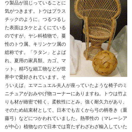
ウ製品が混じっていることに
気がつきます。トウはプラス
チックのように、つるつるし
た表面はタケとよくにている
のですが、ヤシ科植物で、蔓
性のトウ属、キリンケツ属の
総称です。「ラタン」とよば
れ、夏用の家具類、カゴ、マ
ット、精巧な細工物などが世
界中で愛好されています。そ
ういえば、エマニュエル夫人が座っていたような椅子のミ
ニチュアがおみやげ物コーナーにありますね。トウは竹よ
りも材が緻密で軽く、柔軟性にとみ、強く耐久力があり、
そのため結束材として、日本でも古くから弓の柄巻き（重
藤弓）などにつかわれていました。熱帯性の（マレーシア
が中心）植物なので日本では育たずわざわざ輸入していた