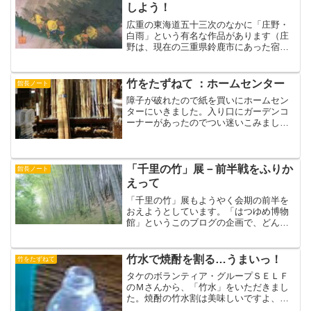
れ、竹ばっかりじゃないと...
しよう！
広重の東海道五十三次のなかに「庄野・
白雨」という有名な作品があります（庄
野は、現在の三重県鈴鹿市にあった宿
場）。この背景に浮かんでいるシルエッ
トの竹藪のタケ、種は何でしょうか？わ
たしは、「先がたれているから孟宗竹じ
竹をたずねて ：ホームセンター
館長ノート
ゃないか、時代的にもモウソ...
障子が破れたので紙を買いにホームセン
ターにいきました。入り口にガーデンコ
ーナーがあったのでつい迷いこみまし
た、竹はどうなっているのかなとおもっ
て。あまり大きな場所を占めてはいませ
んが、けっこう健闘していました。素材
としては、ごくほそい女竹、...
「千里の竹」展－前半戦をふりか
館長ノート
えって
「千里の竹」展もようやく会期の前半を
おえようとしています。「はつゆめ博物
館」というこのブログの企画で、どんな
博物館になればいいかを語り合ったこと
があります。そのなかで、「放課後、子
供たちが集まって来る博物館になって欲
竹水で焼酎を割る…うまいっ！
竹をたずねて
しい」というTさんのコメ...
タケのボランティア・グループＳＥＬＦ
のＭさんから、「竹水」をいただきまし
た。焼酎の竹水割は美味しいですよ、セ
イがつきますとのこと。この季節、伸び