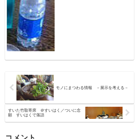
始めたタケノコの先を切っておくと、2週
間ほどで節の間に透明な液がたまるのだ
そうです。タケは漢方薬...
モノにまつわる情報 －展示を考える－
すいた竹取寄席 ＠すいはく／ついに念
願 すいはくで落語
コメント