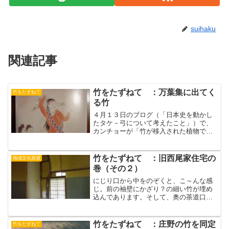
suihaku
関連記事
竹をたずねて ：万葉集に出てく
竹をたずねて
る竹
４月１３日のブログ（「日本史を動かし
たタケ－弓について考えたこと」）で、
カンチョーが「竹が移入された植物で、
奈良時代には、貴族階級にしか知られて
いない高貴な植物だった」と書いていま
す。そこで、奈良時代に成立した『万葉
竹をたずねて ：旧西尾家住宅の
地域文化資源
集』には、竹や笹が出てく...
巻（その２）
にじり口から中をのぞくと、こ～んな感
じ。前の袖壁にかざり？の細い竹が埋め
込んであります。そして、奥の茶道口の
向かって左の柱が竹。天井のようす。こ
っちも、いろいろ組み合わせてデザイン
してあり、複雑。いろいろな材がつかわ
竹をたずねて ：庄野の竹を同定
竹をたずねて