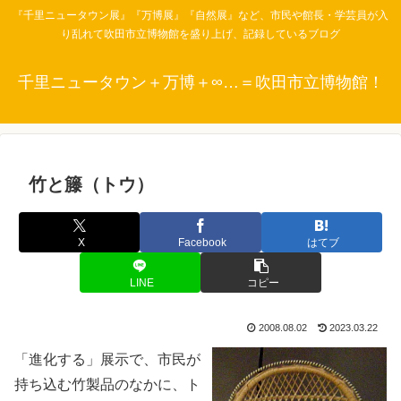
『千里ニュータウン展』『万博展』『自然展』など、市民や館長・学芸員が入
り乱れて吹田市立博物館を盛り上げ、記録しているブログ
千里ニュータウン＋万博＋∞…＝吹田市立博物館！
竹と籐（トウ）
X
Facebook
はてブ
LINE
コピー
2008.08.02
2023.03.22
「進化する」展示で、市民が
持ち込む竹製品のなかに、ト