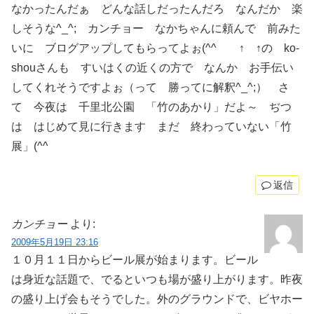
なかったんだぁ どんな話しだったんだろ なんだか 楽
しそうな^_^; カンチョー なかちゃんに頼んで 前みた
いに ブログアップしてもらってよぉ(^^ゞ ↑ ↑の ko-
shouさんも すいはくの近くの方で なんか お手伝い
してくれそうですよぉ（って 勝ってに解釈^_^;） さ
て 今夜は 千里北公園 「竹のあかり」だよ～ ぢつ
は はじめて見に行きます まだ 終わっていない「竹
展」(^^ゞ
返信
カンチョー
より:
2009年5月19日 23:16
１０月１１日からビール展が始まります。ビール
は身近な話題で、でるといつも場が盛り上がります。昨夜
の盛り上げ会もそうでした。外のグラウンドで、ビヤホー