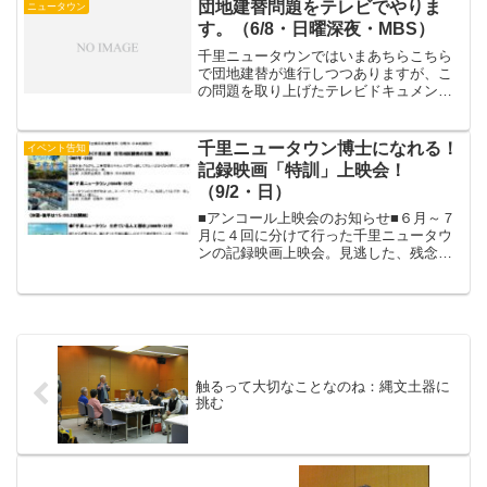
団地建替問題をテレビでやりま
ニュータウン
す。（6/8・日曜深夜・MBS）
千里ニュータウンではいまあちらこちら
で団地建替が進行しつつありますが、こ
の問題を取り上げたテレビドキュメンタ
リーが放送されるようです。●MBS毎日
放送（大阪で４チャンネル）●６月８日深
夜 ２４時４０分－２５時４０分 （日
千里ニュータウン博士になれる！
イベント告知
付は変わって6/9っ...
記録映画「特訓」上映会！
（9/2・日）
■アンコール上映会のお知らせ■６月～７
月に４回に分けて行った千里ニュータウ
ンの記録映画上映会。見逃した、残念、
もう一度という声があちらこちらから聞
こえてきたので、それにお応えすべく急
遽、アンコール上映会の開催が決定しま
した！okkunの解説...
触るって大切なことなのね：縄文土器に
挑む