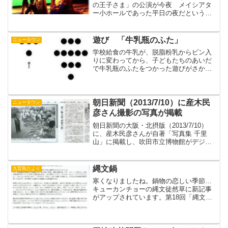
の王子さま」の公演が今夜 メイシアタ
ー小ホールであった平日の夜だというの
に 昨夜の「居酒屋たんぽぽ」で 誘っ
た方や すいはく映像担当千里山の重
鎮 Ｍ氏や 音楽を担当された コバタ
遊び 「牛乳瓶のふた」
ニュータウン
さんんもおみえになられてい...
学校給食の牛乳が、脱脂粉乳からビン入
りに変わってから、子どもたちのあいだ
で牛乳瓶のふたをつかった遊びがさかん
になりました。今回の展覧会に展示した
くて、その頃あつめた牛乳瓶のふたがな
いか探し回ったのですが、なかなか実物
は出てきませんでした。し...
朝日新聞（2013/7/10）に産木民
ニュータウン
彦さん撮影の写真が掲載
朝日新聞の大阪・北摂版（2013/7/10）
に、産木民彦さんが自著「写真集 千里
山」に掲載し、吹田市立博物館がデジタ
ルデータを保管している写真の内一枚が
取り上げられました。また、吹田市立博
物館と関わりの深いてつさんとokkunにも
縄文鍋
九官鳥だより
大きなご協...
寒くなりましたね。鍋物の恋しい季節…
キューカンチョーの縄文徒然草に新記事
がアップされています。第18回「縄文
鍋」です。どうぞよろしく。