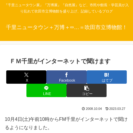
『千里ニュータウン展』『万博展』『自然展』など、市民や館長・学芸員が入
り乱れて吹田市立博物館を盛り上げ、記録しているブログ
千里ニュータウン＋万博＋∞…＝吹田市立博物館！
ＦＭ千里がインターネットで聞けます
X
Facebook
はてブ
LINE
コピー
2008.10.04
2023.03.27
10月4日(土)午前10時からFM千里がインターネットで聞け
るようになりました。