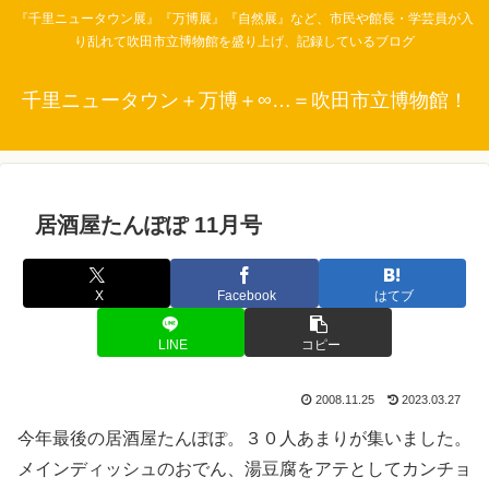
『千里ニュータウン展』『万博展』『自然展』など、市民や館長・学芸員が入
り乱れて吹田市立博物館を盛り上げ、記録しているブログ
千里ニュータウン＋万博＋∞…＝吹田市立博物館！
居酒屋たんぽぽ 11月号
X
Facebook
はてブ
LINE
コピー
2008.11.25
2023.03.27
今年最後の居酒屋たんぽぽ。３０人あまりが集いました。
メインディッシュのおでん、湯豆腐をアテとしてカンチョ