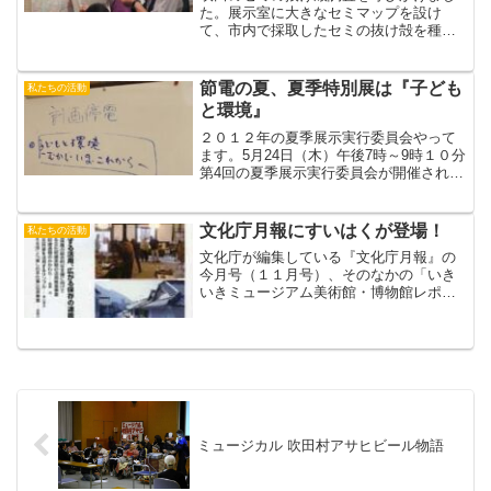
た。展示室に大きなセミマップを設け
て、市内で採取したセミの抜け殻を種類
別に分類し、クマゼミ（青）、アブラゼ
ミ（赤）、ミンミンゼミ（緑）、ツクツ
クボウシ（黄）の色シールをそのマップ
節電の夏、夏季特別展は『子ども
私たちの活動
にどんどん貼っていきました...
と環境』
２０１２年の夏季展示実行委員会やって
ます。5月24日（木）午後7時～9時１０分
第4回の夏季展示実行委員会が開催されま
した。タイトルが決まりました。『子ど
もと環境 －むかし・いま・これから
－ 』展示企画の実現可能性について、
文化庁月報にすいはくが登場！
私たちの活動
悩んでいます。み...
文化庁が編集している『文化庁月報』の
今月号（１１月号）、そのなかの「いき
いきミュージアム美術館・博物館レポー
ト」で吹田市立博物館がとりあげられま
した！（p.22）執筆は、藤井裕之学芸員
です。題して「市民が盛り上げた特別
展」昨年度の千里ニュー...
ミュージカル 吹田村アサヒビール物語