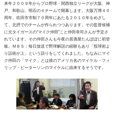
来年２００９年からプロ野球・関西独立リーグが大阪、神
戸、和歌山、明石の４チームで開幕します。大阪万博４０
周年、吹田市市制７０周年にあたる２０１０年をめざし
て、北摂でのチームが作られつつあります。その監督候補
に元タイガースの“マイク仲田”こと仲田幸司さんが予定さ
れています。その仲田さんも今夜の居酒屋たんぽぽに初登
板。ＭＢＳ：毎日放送で野球解説の経験もあり「投球術よ
り話術が上」という語りをしてくれました。ちなみにマイ
ク仲田の「マイク」とは彼のアメリカ名のマイケル・フィ
リップ・ピーターソンのマイケルに由来するそうです。