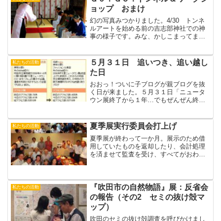
ョップ おまけ
幻の写真みつかりました。4/30 トンネ
ルアートを始める前の吉志部神社での神
事の様子です。みな、かしこまってま
す。5/9 見つかった写真第2弾。お神酒
で乾杯の状態です。見つかってよかっ
た。というか、取材していた新聞社の方
５月３１日 追いつき、追い越し
私たちの活動
にいただきました。あ...
た日
おおっ！ついに子ブログが親ブログを抜
く日が来ました。５月３１日「ニュータ
ウン展終了から１年…でもぜんぜん終わ
ってる気分がしない。」とokkunは述べて
います。みなさんのご感想は？（おーぼ
ら）
夏季展実行委員会打上げ
私たちの活動
夏季展が終わって一か月。展示のため借
用していたものを返却したり、会計処理
を済ませて監査を受け、すべてがおわっ
て9月27日夜、博物館夏季展実行委員会打
上（解散式）がありました。7月21日から
8月26日まで今年夏の40日間の夏季展を仕
組み実行し...
『吹田市の自然物語』展：反省会
私たちの活動
の報告（その2 セミの抜け殻マ
ップ）
吹田のセミの抜け殻調査を呼びかけまし