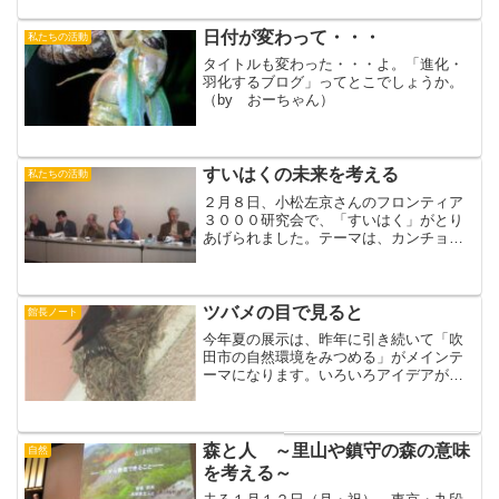
た。なんとかなりそうな気配。。。ヽ
(^。^)ノその議事録要約です。byなかちゃ
日付が変わって・・・
私たちの活動
ん------...
タイトルも変わった・・・よ。「進化・
羽化するブログ」ってとこでしょうか。
（by おーちゃん）
すいはくの未来を考える
私たちの活動
２月８日、小松左京さんのフロンティア
３０００研究会で、「すいはく」がとり
あげられました。テーマは、カンチョー
が就任して足かけ４年、すいはくはどう
変わったか、そして、将来に向けてどう
していけばよいのか？今回の講師・カン
チョーに、応援団(？)と...
ツバメの目で見ると
館長ノート
今年夏の展示は、昨年に引き続いて「吹
田市の自然環境をみつめる」がメインテ
ーマになります。いろいろアイデアが出
ていますがその1つが、一般市民＋すいた
市民環境会議・日本野鳥の会・吹田自然
観察会などの環境団体メンバーが、1998
年に吹田市内全域で...
森と人 ～里山や鎮守の森の意味
自然
を考える～