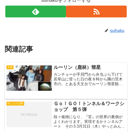
suihakuをフォローする
suihaku
関連記事
ルーリン（鹿林）彗星
自然
カンチョーが手貝門から弁当ぶら下げて
若草山に登った日の夜８時から隣の茨木
市の、とある天文台でルーリン彗星観察
会がありました。２８日(土)の予定でした
が、曇天のため一日延びました。３月１
日夜８時過ぎからみるみるうちに空の雲
がなくなっていき、モ...
Ｇｏ！ＧＯ！トンネル＆ワークシ
私たちの活動
ョップ 第５弾
段々複雑になり、『官』の世界の裏側が
よくわかります。実現するかトンネルア
ート その５3月31日（木）やっとみんな
で話し合う機会を設けることができまし