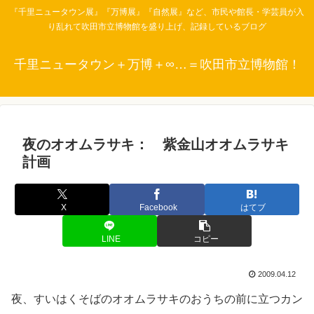
『千里ニュータウン展』『万博展』『自然展』など、市民や館長・学芸員が入
り乱れて吹田市立博物館を盛り上げ、記録しているブログ
千里ニュータウン＋万博＋∞…＝吹田市立博物館！
夜のオオムラサキ： 紫金山オオムラサキ
計画
X
Facebook
はてブ
LINE
コピー
2009.04.12
夜、すいはくそばのオオムラサキのおうちの前に立つカン