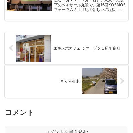
去る１月１２日（月・祝）、東京・九段
下のベルサール九段で、第16回KOSMOS
フォーラム２１世紀の新しい環境観「森
と人 ～里山や鎮守の森の意味を考える
～」がありました。まず、植物学の岩槻
邦男先が人と自然の共生について（主に
日本人の自然観から...
エキスポカフェ ：オープン１周年企画
さくら並木
コメント
コメントを書き込む