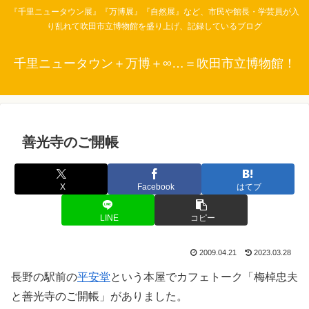
『千里ニュータウン展』『万博展』『自然展』など、市民や館長・学芸員が入
り乱れて吹田市立博物館を盛り上げ、記録しているブログ
千里ニュータウン＋万博＋∞…＝吹田市立博物館！
善光寺のご開帳
X
Facebook
はてブ
LINE
コピー
2009.04.21
2023.03.28
長野の駅前の
平安堂
という本屋でカフェトーク「梅棹忠夫
と善光寺のご開帳」がありました。