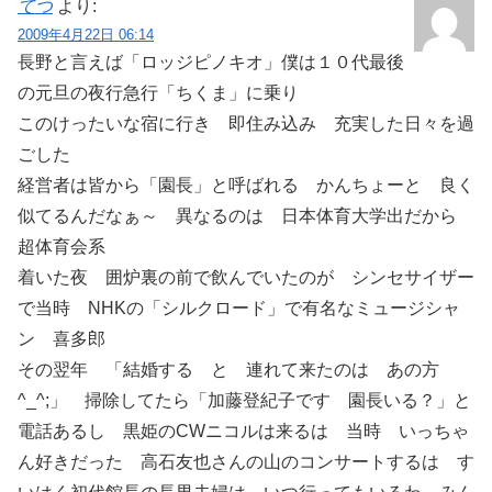
てつ
より:
2009年4月22日 06:14
長野と言えば「ロッジピノキオ」僕は１０代最後
の元旦の夜行急行「ちくま」に乗り
このけったいな宿に行き 即住み込み 充実した日々を過
ごした
経営者は皆から「園長」と呼ばれる かんちょーと 良く
似てるんだなぁ～ 異なるのは 日本体育大学出だから
超体育会系
着いた夜 囲炉裏の前で飲んでいたのが シンセサイザー
で当時 NHKの「シルクロード」で有名なミュージシャ
ン 喜多郎
その翌年 「結婚する と 連れて来たのは あの方
^_^;」 掃除してたら「加藤登紀子です 園長いる？」と
電話あるし 黒姫のCWニコルは来るは 当時 いっちゃ
ん好きだった 高石友也さんの山のコンサートするは す