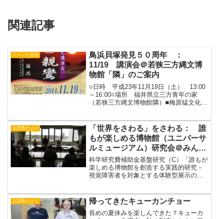
関連記事
鳥浜貝塚発見５０周年 ：
イベント告知
11/19 講演会＠若狭三方縄文博
物館「隣」のご案内
○日時 平成23年11月19日（土） 13:00
～16:00○場所 福井県立三方青年の家
（若狭三方縄文博物館隣）■梅原猛文化講
演会 「法然と親鸞」 講師 梅原
猛 氏（国際日本文化研究センター顧
問・若狭三方縄文博物館館長） 13:00
「世界をさわる」をさわる： 誰
九官鳥だより
～ ■...
もが楽しめる博物館（ユニバーサ
ルミュージアム）研究会＠みんぱ
く
科学研究費補助金基盤研究（C）「誰もが
楽しめる博物館を創造する実践的研究－
視覚障害者を対象とする体験型展示の試
み」（代表・広瀬浩二郎国立民族学博物
館准教授）の研究会が、３月２４日
（土）と２５日（日）の２日間、みんぱ
帰ってきたキューカンチョー
九官鳥だより
くと倉敷で開催されています...
長めの夏休みを楽しんできた？キューカ