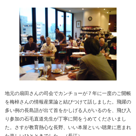
地元の扇田さんの司会でカンチョーが７年に一度のご開帳
を梅棹さんの情報産業論と結びつけて話しました。飛躍の
多い例の長島語が出て首をかしげる人がいるのを、飛び入
り参加の石毛直道先生が丁寧に間をうめてくださいまし
た。さすが教育熱心な長野、いい本屋といい聴衆に恵まれ
た楽しいひとときでした。（長江）