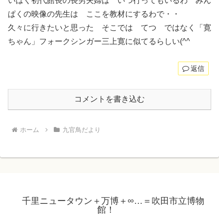
いはく初代館長の長男夫婦は いつ行ってもいるわ みん
ぱくの映像の先生は ここを教材にするわで・・
久々に行きたいと思った そこでは てつ ではなく「寛
ちゃん」フォークシンガー三上寛に似てるらしい(^^ゞ
返信
コメントを書き込む
ホーム
九官鳥だより
千里ニュータウン＋万博＋∞…＝吹田市立博物
館！