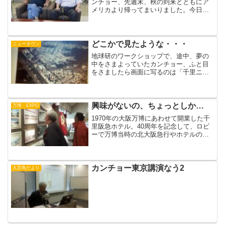
ンチョー、先週末、秋の到来とともにア
メリカより帰ってまいりました。今日
は、GRAND CANYONのTシャツを着て、
ひさびさにみんぱくへ。中牧館長とばっ
たり出会いました。しばし歓談。はやく
生活のスイッチを...
どこかで見たような・・・
ニュータウン
地球研のワークショップで、途中、夢の
中をさまよっていたカンチョー、ふと目
をさましたら画面に写るのは「千里ニュ
ータウン？！」いえいえ、じつはこの画
像は、韓国はソウルちかくのニュータウ
ンを撮ったものだそうです。開発がはじ
まったのが８０年代以降。...
興味がないの、ちょっとしか…
万博・EXPO
1970年の大阪万博にあわせて開業した千
里阪急ホテル。40周年を記念して、ロビ
ーで万博当時の北大阪急行やホテルの写
真が展示されていました。鉄道ファンと
いうわけでもないし、万博アパシーだっ
たはずのカンチョーがくいいるように眺
めているのは、なぜ...
カンチョー東京講演なう2
九官鳥だより