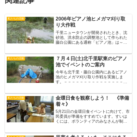
関連記事
2006年ピアノ池ヒメガマ刈り取
私たちの活動
り大作戦
千里ニュータウンが開発されたとき、沈
砂池、洪水防止の調整池として作られた
藤白公園にある通称「ピアノ池」は～そ
の形がグランドピアノに似ているので自
然とそのように呼ばれるようになりまし
た～千里ニュータウンの中でも自然が豊
７月４日(土)北千里駅東のピアノ
私たちの活動
かな池です。しかし水の中...
池でイベントのご案内
今年も北千里・藤白公園内にあるピアノ
池のヒメガマ刈り取り作戦を実施しま
す。－－－－－－－－－－－－－－－－
－－－－－－－－－－－－－－日時：
2009年7月4日（土曜日） 午前10時か
ら12時まで雨天時は： 2009年7月5日
金環日食を観察しよう！ 《準備
私たちの活動
（日）、200...
着々》
5月21日の金環日食イベントに向けて、市
民委員が準備をすすめています。すいは
くには、ボランティアのみなさんが制作
してくださった日食観察グラスも２００
個届いているそうです。当日朝は、カン
チョーもかけつける予定だとか（早起き