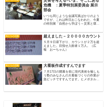
災害を考える–いま、そこにある
私たちの活動
しなきゃ～♪）吹田市...
危機 ：夏季特別展委員会 展示
部会
いつも同じような会議写真ばかりのよう
ですが、これは昨日おこなわれた、今夏
の特別展「自然から学ぼう～災害と環境
～」（７／１６～８／２４）展示部会の
様子です。自然と環境に関するシリーズ
は今年で３回目になりますが、３．１１
超えました－２００００カウント
私たちの活動
の東日本大震災という「い...
５月９日昼下がり、カウントが２万を超
えました。目指せ入館者１万人。（広
報 おーちゃん）
大看板作成すすんでます
私たちの活動
７月17日の開幕を前に現代美術を愉しも
う塾のみなさんの大看板づくりの作業が
急ピッチですすんでます。ヒメボタル、
スイタクワイ、ツバメ、タンポポ・・・
いろんな生きものが描かれてきてます。
（おーぼら）