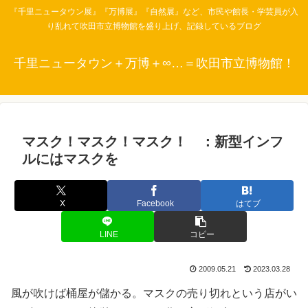
『千里ニュータウン展』『万博展』『自然展』など、市民や館長・学芸員が入
り乱れて吹田市立博物館を盛り上げ、記録しているブログ
千里ニュータウン＋万博＋∞…＝吹田市立博物館！
マスク！マスク！マスク！ ：新型インフ
ルにはマスクを
X
Facebook
はてブ
LINE
コピー
2009.05.21
2023.03.28
風が吹けば桶屋が儲かる。マスクの売り切れという店がい