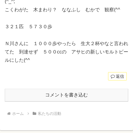
(^_^;
こくわがた 木まわり？ ななふし むかで 観察(^^ゞ
３２１匹 ５７３０歩
Ｎ川さんに １０００歩やったら 生大２杯やなと言われ
てた 到達せず ５００ccの アサヒの新しいモルトビー
ルにした(^^ゞ
返信
コメントを書き込む
ホーム
私たちの活動