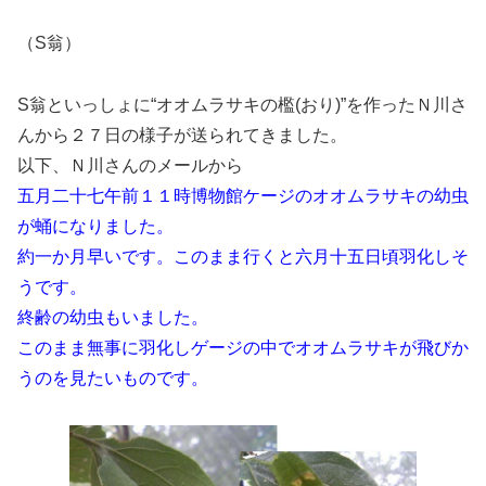
（S翁）
S翁といっしょに“オオムラサキの檻(おり)”を作ったＮ川さ
んから２７日の様子が送られてきました。
以下、Ｎ川さんのメールから
五月二十七午前１１時博物館ケージのオオムラサキの幼虫
が蛹になりました。
約一か月早いです。このまま行くと六月十五日頃羽化しそ
うです。
終齢の幼虫もいました。
このまま無事に羽化しゲージの中でオオムラサキが飛びか
うのを見たいものです。