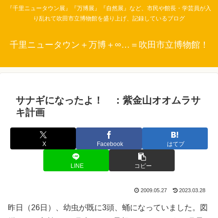
『千里ニュータウン展』『万博展』『自然展』など、市民や館長・学芸員が入
り乱れて吹田市立博物館を盛り上げ、記録しているブログ
千里ニュータウン＋万博＋∞…＝吹田市立博物館！
サナギになったよ！ ：紫金山オオムラサ
キ計画
X
Facebook
はてブ
LINE
コピー
2009.05.27
2023.03.28
昨日（26日）、幼虫が既に3頭、蛹になっていました。図