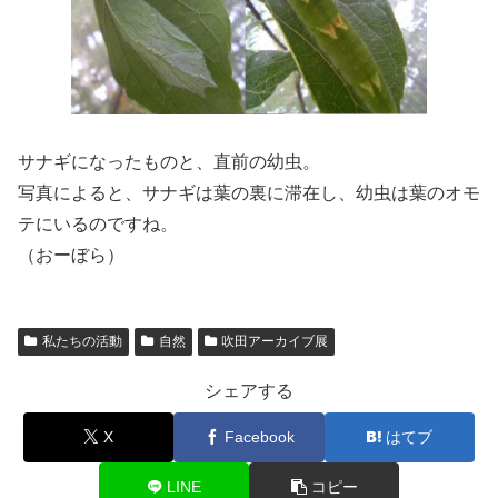
サナギになったものと、直前の幼虫。
写真によると、サナギは葉の裏に滞在し、幼虫は葉のオモ
テにいるのですね。
（おーぼら）
私たちの活動
自然
吹田アーカイブ展
シェアする
X
Facebook
はてブ
LINE
コピー