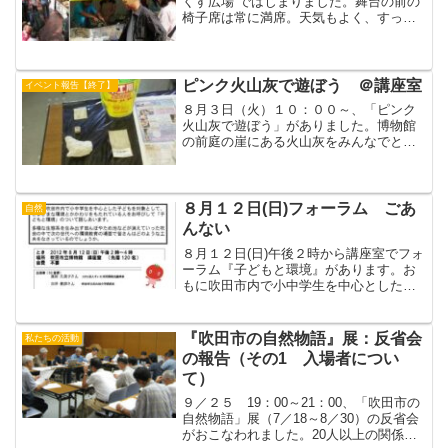
くす広場 ではじまりました。舞台の前の
椅子席は常に満席。天気もよく、すっご
いひとででした。舞台では３０分から４
５分ごとにメニューがかわり、飽きない
（商い）構成になっていました。（by
おーちゃん＋てつ）【...
ピンク火山灰で遊ぼう ＠講座室
イベント報告【終了】
８月３日（火）１０：００～、「ピンク
火山灰で遊ぼう」がありました。博物館
の前庭の崖にある火山灰をみんなでとり
にいって、のりをまぜてかためサイコロ
にして遊んだり、クギやはり金を磨きま
した。講座室は広く涼しく、楽しい工作
教室でした。Ｈ先生の火山...
８月１２日(日)フォーラム ごあ
自然
んない
８月１２日(日)午後２時から講座室でフォ
ーラム『子どもと環境』があります。お
もに吹田市内で小中学生を中心とした子
どもを対象として、さまざまな環境とか
かわりをもたれている人をお呼びして
「子どもと環境」のついて話しあいま
『吹田市の自然物語』展：反省会
私たちの活動
す。多様な生態系を生み出...
の報告（その1 入場者につい
て）
９／２５ 19：00～21：00、「吹田市の
自然物語」展（7／18～8／30）の反省会
がおこなわれました。20人以上の関係者