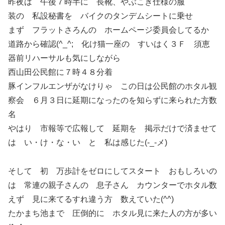
昨夜は 午後７時半に 長靴、やぶこき仕様の服
装の 私設秘書を バイクのタンデムシートに乗せ
まず フラットさろんの ホームページ委員会してるか
道路から確認(^_^; 化け猫一座の すいはく３Ｆ 須恵
器前リハーサルも気にしながら
西山田公民館に７時４８分着
豚インフルエンザがなけりゃ この日は公民館のホタル観
察会 ６月３日に延期になったのを知らずに来られた方数
名
やはり 市報等で広報して 延期を 掲示だけで済ませて
は い・け・な・い と 私は感じた(-_-メ)
そして 初 万歩計をゼロにしてスタート おもしろいの
は 常連の親子さんの 息子さん カウンターでホタル数
えず 見に来てるすれ違う方 数えていた(^^)
たかまち池まで 圧倒的に ホタル見に来た人の方が多い