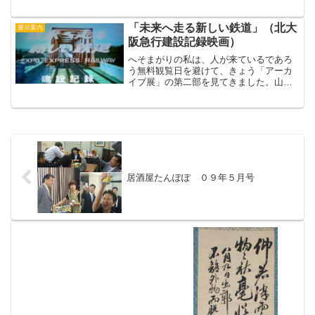
があつまり、入場者数や展示、講演会、
市民フォーラム、演劇やおでかけイベン
トなど、担当者からの報告のあと、時間
「未来へ走る新しい鉄道」（北大
展示案内
オーバー...
阪急行建設記録映画）
へそまがりの私は、人が来ているであろ
う無料観覧日を避けて、きょう「アーカ
イブ展」の第二部を見てきました。山田
村、千里（ちさと）村、新田村のお宝が
出てるとあっちゃあ、見ておかなくちゃ
ね！ちょうど講座の時間でしたが、おい
しそうな匂いがするのでか...
居酒屋たんぽぽ ０９年５月号