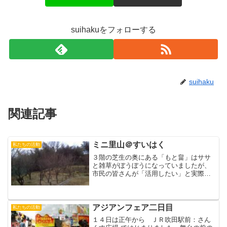
suihakuをフォローする
suihaku
関連記事
ミニ里山＠すいはく
私たちの活動
３階の芝生の奥にある「もと畠」はササ
と雑草がぼうぼうになっていましたが、
市民の皆さんが「活用したい」と実際に
行動をはじめ、瀟洒な里山に変わりまし
た。（その様子はこのブログですでにお
知らせしたとおりです→2011/11/14 広
場の向こうに）...
アジアンフェア二日目
私たちの活動
１４日は正午から ＪＲ吹田駅前：さん