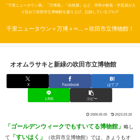
『千里ニュータウン展』『万博展』『自然展』など、市民や館長・学芸員が入
り乱れて吹田市立博物館を盛り上げ、記録しているブログ
千里ニュータウン＋万博＋∞…＝吹田市立博物館！
オオムラサキと新緑の吹田市立博物館
X
Facebook
はてブ
LINE
コピー
2009.05.05
2023.03.28
「ゴールデンウィークでもすいてる博物館」
略し
「すいはく」
て
（吹田市立博物館）では、きょうもオ