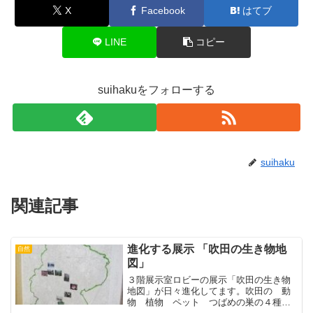
X
Facebook
はてブ
LINE
コピー
suihakuをフォローする
suihaku
関連記事
進化する展示 「吹田の生き物地
自然
図」
３階展示室ロビーの展示「吹田の生き物
地図」が日々進化してます。吹田の 動
物 植物 ペット つばめの巣の４種の