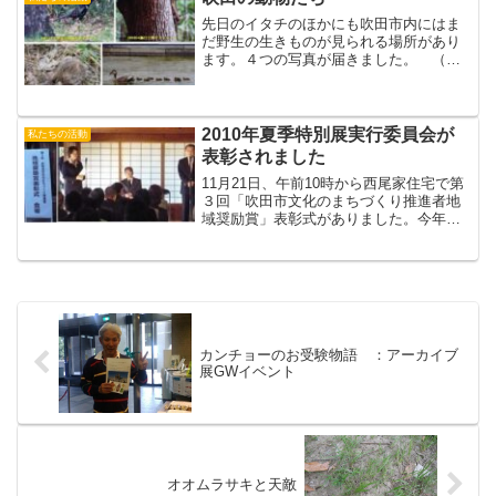
スフェスタ お客さんもそ...
先日のイタチのほかにも吹田市内にはま
だ野生の生きものが見られる場所があり
ます。４つの写真が届きました。 （お
ーぼら）１：千里北公園のキジ２：藤白
公園のタイワンリス３：北千里駅前の池
のカルガモ親子（１～３：藤白台の上田
さん撮影）４：千里第４緑...
2010年夏季特別展実行委員会が
私たちの活動
表彰されました
11月21日、午前10時から西尾家住宅で第
３回「吹田市文化のまちづくり推進者地
域奨励賞」表彰式がありました。今年の
夏季展実行委員会を代表して高畠委員長
が表彰状をうけとりました。市内の21の
団体と17人の個人が表彰されました。表
彰式のあと演奏...
カンチョーのお受験物語 ：アーカイブ
展GWイベント
オオムラサキと天敵