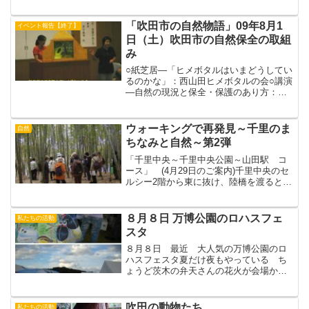
白地図に市民の皆さんがデジカメや携帯
電話のカメラで撮った画像を持ち寄り設
置された機材でシールにして その生き
「吹田市の自然物語」09年8月1
イベント報告【終了】
物が撮影されたところに貼...
日（土）吹田市の自然保全の取組
み
○紙芝居―「ヒメボタルはいまどうしてい
るのかな」：西山田ヒメボタルの会○講演
―自然の現況と保全・保護のあり方：武
田義明氏（神戸大学教授）○報告―千里第
2緑地での里山管理：前川光宏氏（すいた
環境学習協会）緑地回復を求める市民の
ウォーキングで再発見～千里のま
自然
メッセージ○紙芝...
ちなみと自然～第2弾
「千里中央～千里中央公園～山田駅 コ
ース」 (4月29日のご案内)千里中央のセ
ルシー2階から東に抜け、陸橋を渡ると素
敵な小道「こぼれび通り」に入る。千里
ニュータウンの東端の山田駅までは緑が
ゆたかで歩くだけでも楽しいコースで
８月８日 万博公園のロハスフェ
私たちの活動
す。コースの途中、...
スタ
８月８日 最近 大人気の万博公園のロ
ハスフェスタ夏だけ夜もやっている ち
ょうど茨木の弁天さんの花火が会場から
正面に見えるので人気せっかくやし「～
ヒメボタルのいるまち～」のチラシ２０
０枚持って行ってきた環境を考えるロハ
吹田の動物たち
私たちの活動