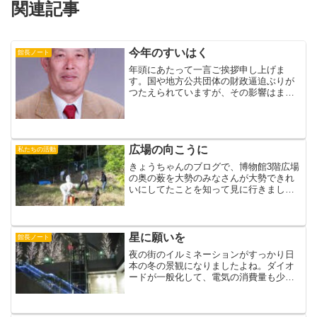
関連記事
今年のすいはく
館長ノート
年頭にあたって一言ご挨拶申し上げま
す。国や地方公共団体の財政逼迫ぶりが
つたえられていますが、その影響はまず
文化事業に及んできます。博物館にはそ
れがすばやく、直接およびます。昨年の
すいはくは、学芸員が３名欠けるという
苦しい状態においこまれまし...
広場の向こうに
私たちの活動
きょうちゃんのブログで、博物館3階広場
の奥の薮を大勢のみなさんが大勢できれ
いにしてたことを知って見に行きまし
た。クズ、ササ、モウソウの根を取り除
き（まだまだ作業が入りそうですが）、
小道を杭とロープでくぎり、きれいにな
っていました。1人でしば...
星に願いを
館長ノート
夜の街のイルミネーションがすっかり日
本の冬の景観になりましたよね。ダイオ
ードが一般化して、電気の消費量も少な
くてすむことになったからでしょうか。
博物館の前のトンネルアートが今年で両
面完成しましたが、空っぽの天井が何だ