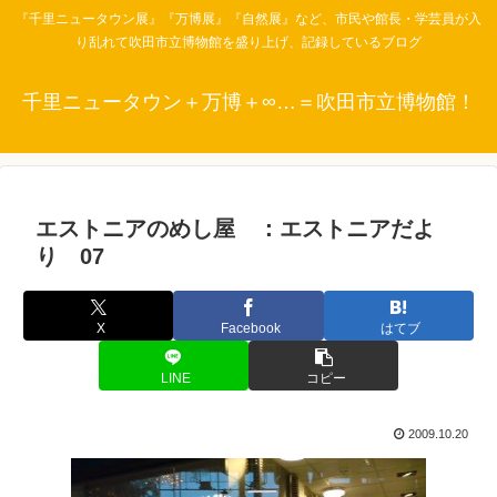
『千里ニュータウン展』『万博展』『自然展』など、市民や館長・学芸員が入
り乱れて吹田市立博物館を盛り上げ、記録しているブログ
千里ニュータウン＋万博＋∞…＝吹田市立博物館！
エストニアのめし屋 ：エストニアだよ
り 07
X
Facebook
はてブ
LINE
コピー
2009.10.20