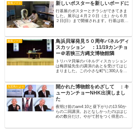
か気になっていました。あ...
新しいポスターを新しいボードに
館長ノート
行基展のポスターとチラシができてきま
した。展示は４月２０日（土）から６月
２日(日）まで開催されます。行基は吹田
にも堀川を掘り、宿泊施設の布施屋をつ
くったと記録されています。行基は寺に
こもらず、実践的宗教家として苦しむ民
衆の救済にたちあがりま...
鳥浜貝塚発見５０周年パネルディ
館長ノート
スカッション ：11/19カンチョ
ー＠若狭三方縄文博物館隣
トリハマ貝塚のパネルディスカッション
は梅原猛先生の講演のあとを受けてはじ
まりました。この小さな町*に300人をこ
す人があつまったのにはいまさらながら
驚きました。そのあとはじめたのです
が、１／３の観客が去っていました。そ
開かれた博物館をめざして ：キ
九官鳥だより
れでも、200人なので...
ューカンチョーNHK出演しまし
た
夜明け前のam4:10と昼下がりの13:50か
らの二回講演。おとなしかったのははじ
めの数分だけ。やがて肘をつく得意のポ
ーズから身振り手振りで熱弁。ルックス
に見とれて内容は･･･(笑）ネクタイが気
になりました。（おーぼら）