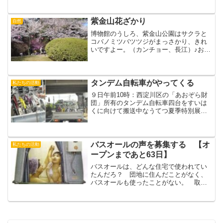
車体験会」。６年前の千里ニュータウン
展開催中に、リカンベントと言う背もた
れにもたれながらこぐ自転車のオフ会が
紫金山花ざかり
自然
あることを聞きつけ急遽コ...
博物館のうしろ、紫金山公園はサクラと
コバノミツバツツジがまっさかり、きれ
いですよー。（カンチョー、長江）♪お花
見コンサート♪のお知らせ（「万博市民
展 千里から上海へ」プレイベント）４
月１０日（日）午後２時～４時すいはく
講座室で、紫金山グリー...
タンデム自転車がやってくる
私たちの活動
９日午前10時：西淀川区の「あおぞら財
団」所有のタンデム自転車四台をすいは
くに向けて搬送中なうてつ夏季特別展プ
ログラムはこちらから
バスオールの声を募集する 【オ
私たちの活動
ープンまであと63日】
バスオールは、どんな住宅で使われてい
たんだろ？ 団地に住んだことがなく、
バスオールも使ったことがない。 取材
や投稿での情報では、展示するとなると
分からないことがわんさか…。 体験入
浴をしたいけれど、メーカーのエア･ウォ
ーター･エモトさんにも...