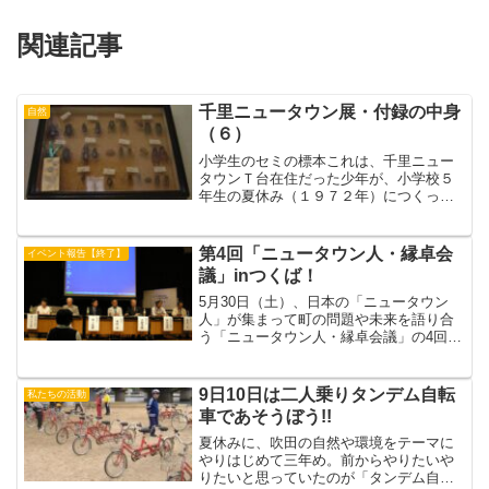
関連記事
千里ニュータウン展・付録の中身
自然
（６）
小学生のセミの標本これは、千里ニュー
タウンＴ台在住だった少年が、小学校５
年生の夏休み（１９７２年）につくった
標本です。主にセミをあつめ、各種類の
雌雄の個体をそろえようとがんばったよ
うです。当時はアブラゼミとツクツクボ
第4回「ニュータウン人・縁卓会
イベント報告【終了】
ウシが多く、クマゼミは比...
議」inつくば！
5月30日（土）、日本の「ニュータウン
人」が集まって町の問題や未来を語り合
う「ニュータウン人・縁卓会議」の4回目
が茨城県の筑波研究学園都市で開かれま
した！この企画は、2006年10月に第1回
が多摩で、2008年2月に第2回が千里で、
9日10日は二人乗りタンデム自転
私たちの活動
同5月に...
車であそうぼう!!
夏休みに、吹田の自然や環境をテーマに
やりはじめて三年め。前からやりたいや
りたいと思っていたのが「タンデム自転