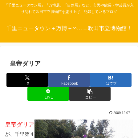
『千里ニュータウン展』『万博展』『自然展』など、市民や館長・学芸員が入
り乱れて吹田市立博物館を盛り上げ、記録しているブログ
千里ニュータウン＋万博＋∞…＝吹田市立博物館！
皇帝ダリア
X
Facebook
はてブ
LINE
コピー
2009.12.07
皇帝ダリア
が、千里第４