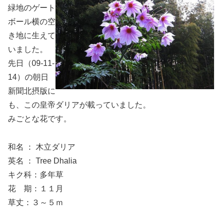
緑地のゲート
ボール横の空
き地に生えて
いました。
先日（09-11-
14）の朝日
新聞北摂版に
も、この皇帝ダリアが載っていました。
みごとな花です。
和名 ： 木立ダリア
英名 ： Tree Dhalia
キク科：多年草
花 期：１１月
草丈：３～５ｍ