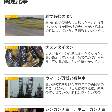
関連記事
縄文時代のタケ
館長ノート
三内丸山の委員会に出席したら、かうる
さいというか最先端の先生方がいて縄文
の竹についていろいろ情報をいただきま
した。驚いたのは、縄文時代には竹が意
外に使われていなかったこと。たくさん
の編み物が出土した6～7000年前の佐賀県
東名遺跡での素材は...
ナスノタイタン
館長ノート
ナスノタイタンが急に食べたくなった。
黒い醤油に浮いた油、深紫色のてかった
皮、赤い鷹の爪、という鮮やかなイメー
ジがうかぶ。そこで、家人に頼んでつく
ってもらった。味が濃く、ぐにゃぐにゃ
した口ざわり、しかし、酒のつまみに
も、飯のおかずにも乙である...
ウィーン万博と観覧車
館長ノート
濃い緑の枝を広げたマロニエの街路樹の
向こうにがっしりした鉄の構造物が頭を
のぞかせている。あれはウィン万博の時
にイギリスの建築家がつくった、そして
あの傑作映画『第三の男』の舞台となっ
た、と市内観光のツアーガイドが説明し
ている。あの映画といえば...
シンカンチョー、キューカンチョ
館長ノート