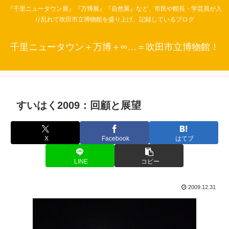
『千里ニュータウン展』『万博展』『自然展』など、市民や館長・学芸員が入
り乱れて吹田市立博物館を盛り上げ、記録しているブログ
千里ニュータウン＋万博＋∞…＝吹田市立博物館！
すいはく2009：回顧と展望
X
Facebook
はてブ
LINE
コピー
2009.12.31