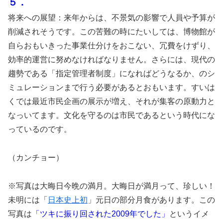
５．
将来への展望：来年からは、不景気の影響で人員や予算が
削減されそうです。この苦難の時にたいしては、博物館が
自らおもいきった事業仕分けをおこない、冗費をけずり、
効率的運営に努めなければなりません。さらには、現代の
趨勢である「指定管理者制度」になればどうなるか、のシ
ミュレーションまで行う必要があるとおもいます。すいは
くでは最近市民企画の展示が増え、それが集客の原動力と
なっいてます。文化を守るのは市民であるという時代にな
っているのです。
（カンチョー）
※写真は大晦日今晩の満月。大晦日が満月って、珍しい！
未明には「
日本史上初
」元日の部分月食があります。この
写真は
「ツキに振り回された2009年でした」
というイメ