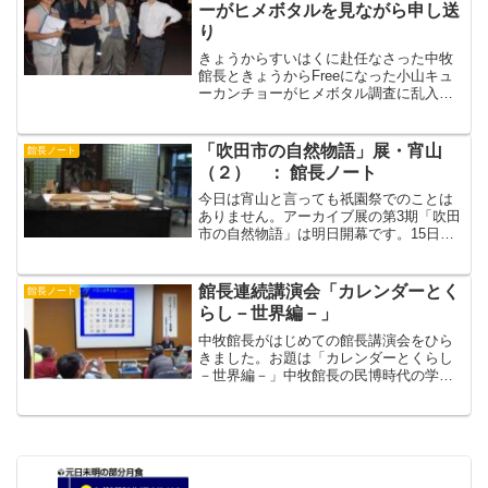
ーがヒメボタルを見ながら申し送
り
きょうからすいはくに赴任なさった中牧
館長ときょうからFreeになった小山キュ
ーカンチョーがヒメボタル調査に乱入。
ヒメボタルを見ながら申し継ぎをしまし
た。今夜のヒメボタルはまだまだ光って
いました。西山田小学校の南側では夜10
「吹田市の自然物語」展・宵山
館長ノート
時近くが盛んでした...
（２） ： 館長ノート
今日は宵山と言っても祇園祭でのことは
ありません。アーカイブ展の第3期「吹田
市の自然物語」は明日開幕です。15日に
第2期の陳列品撤去が終わり、15日からは
演示をはじめ（ブログに記事があがらな
いほどのいそがしさ ）、今日は最後の追
館長連続講演会「カレンダーとく
館長ノート
い込み、演示は...
らし－世界編－」
中牧館長がはじめての館長講演会をひら
きました。お題は「カレンダーとくらし
－世界編－」中牧館長の民博時代の学生
さんが友情出演。自分の国のカレンダー
を説明しました。左から金セッピョルさ
ん（総研大院生／韓国）、マリア・ヨト
ヴァさん（民博外来研究員...