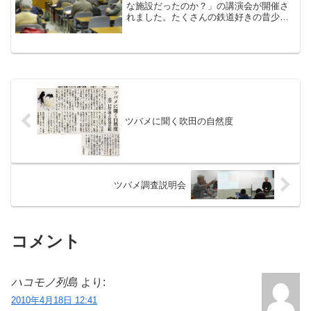
な施設だったのか？」の講演会が開催さ
れました。たくさんの鉄道好きの昔少年
＆少女の参加があり、坂本さんの話に熱
心に聞き入りました。わざわざコーベか
らきてくださったＴさん、「これほど市
民にあいされ、活力のある...
ツバメに聞く吹田の自然度
ツバメ調査説明会
コメント
ハコモノ列島
より:
2010年4月18日 12:41