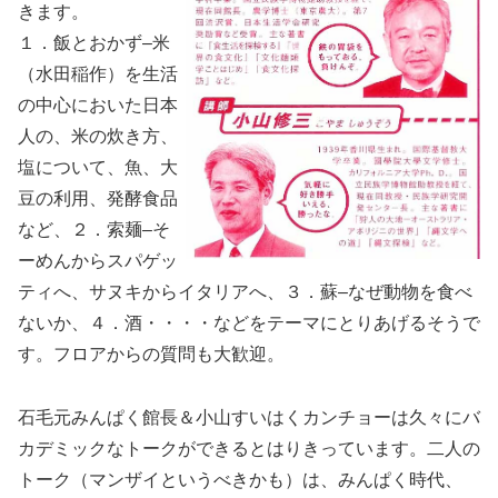
きます。
１．飯とおかず–米
（水田稲作）を生活
の中心においた日本
人の、米の炊き方、
塩について、魚、大
豆の利用、発酵食品
など、２．索麺–そ
ーめんからスパゲッ
ティへ、サヌキからイタリアへ、３．蘇–なぜ動物を食べ
ないか、４．酒・・・・などをテーマにとりあげるそうで
す。フロアからの質問も大歓迎。
石毛元みんぱく館長＆小山すいはくカンチョーは久々にバ
カデミックなトークができるとはりきっています。二人の
トーク（マンザイというべきかも）は、みんぱく時代、