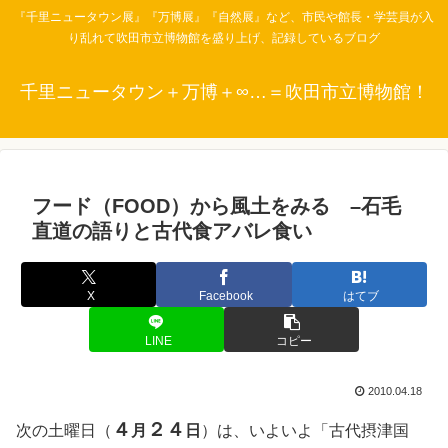
『千里ニュータウン展』『万博展』『自然展』など、市民や館長・学芸員が入
り乱れて吹田市立博物館を盛り上げ、記録しているブログ
千里ニュータウン＋万博＋∞…＝吹田市立博物館！
フード（FOOD）から風土をみる –石毛
直道の語りと古代食アバレ食い
X
Facebook
はてブ
LINE
コピー
2010.04.18
４
２４
次の土曜日（
月
日
）は、いよいよ「古代摂津国