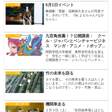
ろだと、きっとおもうでしょう？視覚障
6月1日イベント
イベント告知
害者は排除されているので...
舞踊劇「黒髪」花柳保久女さんの写真で
す。きれいです。（by よもちゃん+なか
ちゃん）
九官鳥推薦！？公開講座： クー
イベント告知
ル・ジャパンとベンチャービジネ
ス マンガ・アニメ・Ｊポップの
これからは
関西学院大学教授 奥野卓司先生を迎え
て 学生と一緒に楽しく学ぼう！社会人
公開講座クール・ジャパンとベンチャー
ビジネス マンガ・アニメ・Ｊポップの
これからは？ブログにのせろ～とキュー
カンチョーから強要されました。あ、で
竹の未来を語る
イベント告知
も、キューカンチョーは出...
タケを愛し、その将来を憂う人はたくさ
んいます。（このたけ展はそのためにお
こなうものです）。タケ－竹林－里山の
問題の要諦はタケが今日の社会のなかで
「経済的」な価値を失ったことだと思い
ます。竹林整備にあたっている人々がも
っとも頭を痛めているのは...
機関車走る
イベント報告【終了】
２月３日（土）、「吹田操車場とはどん