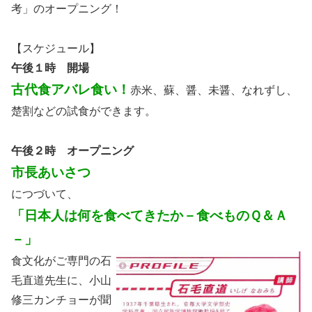
考」のオープニング！
【スケジュール】
午後１時 開場
古代食アバレ食い！
赤米、蘇、醤、未醤、なれずし、
楚割などの試食ができます。
午後２時 オープニング
市長あいさつ
につづいて、
「日本人は何を食べてきたか－食べものＱ＆Ａ
－」
食文化がご専門の石
毛直道先生に、小山
修三カンチョーが聞