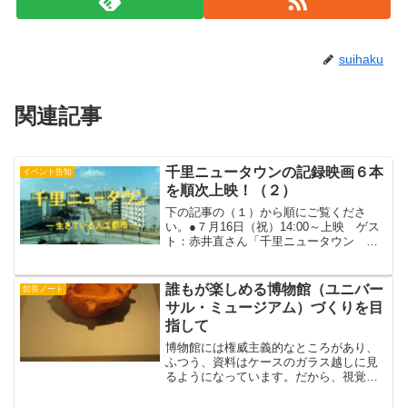
suihaku
関連記事
千里ニュータウンの記録映画６本
イベント告知
を順次上映！（２）
下の記事の（１）から順にご覧くださ
い。●７月16日（祝）14:00～上映 ゲス
ト：赤井直さん「千里ニュータウン 生
きている人工都市」1968年・21分何もか
もが整えられ、満ち足りた平和な暮らし
の中で主婦が考えたことは…？住民の内
誰もが楽しめる博物館（ユニバー
館長ノート
面にふみこん...
サル・ミュージアム）づくりを目
指して
博物館には権威主義的なところがあり、
ふつう、資料はケースのガラス越しに見
るようになっています。だから、視覚障
害者がいけば、博物館とはひらたく、冷
たい、つるつるのガラス板をおいたとこ