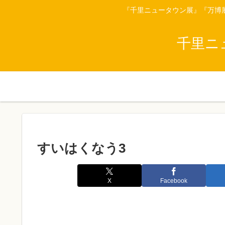
『千里ニュータウン展』『万博
千里ニ
すいはくなう3
X
Facebook