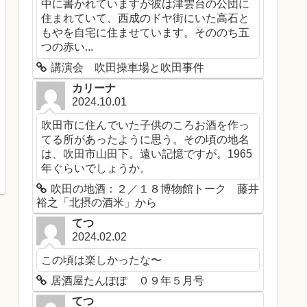
中に書かれていますが彼は津雲台の公団に
住まれていて、西成のドヤ街にいた高石と
もやを自宅に住ませています。そののち五
つの赤い...
講演会 吹田操車場と吹田事件
カリーナ
2024.10.01
吹田市に住んでいた子供のころお酒を作っ
てる所があったように思う。その頃の地名
は、吹田市山田下。遠い記憶ですが。1965
年ぐらいでしょうか。
吹田の地酒：２／１８博物館トーク 藤井
裕之「北摂の酒米」から
てつ
2024.02.02
この頃は楽しかったな〜
居酒屋たんぽぽ ０９年５月号
てつ