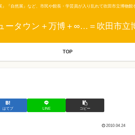
展』『自然展』など、市民や館長・学芸員が入り乱れて吹田市立博物館
ュータウン＋万博＋∞…＝吹田市立
TOP
はてブ
LINE
コピー
2010.04.24