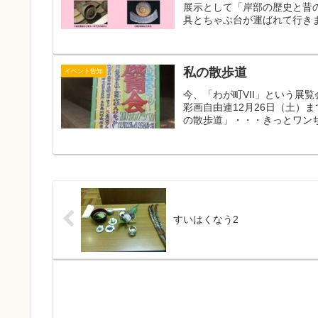
展示として「岸部の歴史と昔
具とちゃぶ台が運ばれて行きま
私の散歩道
イベント告知
今、「わが町VII」という展
彩画自由連12月26日（土）
の散歩道」・・・きっとワンち
すいはくなう2