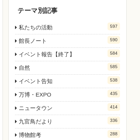
テーマ別記事
597
私たちの活動
590
館長ノート
584
イベント報告【終了】
585
自然
538
イベント告知
435
万博・EXPO
414
ニュータウン
336
九官鳥だより
288
博物館考