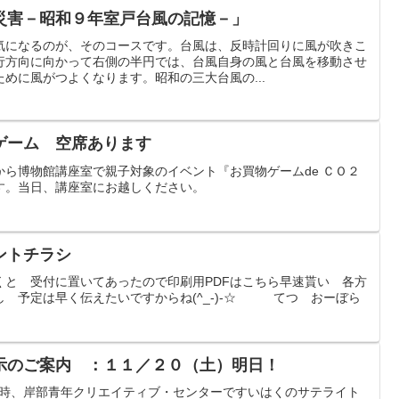
災害－昭和９年室戸台風の記憶－」
気になるのが、そのコースです。台風は、反時計回りに風が吹きこ
行方向に向かって右側の半円では、台風自身の風と台風を移動させ
めに風がつよくなります。昭和の三大台風の...
ゲーム 空席あります
ら博物館講座室で親子対象のイベント『お買物ゲームde ＣＯ２
す。当日、講座室にお越しください。
ントチラシ
くと 受付に置いてあったので印刷用PDFはこちら早速貰い 各方
 予定は早く伝えたいですからね(^_-)-☆ てつ おーぼら
示のご案内 ：１１／２０（土）明日！
後3時、岸部青年クリエイティブ・センターですいはくのサテライト