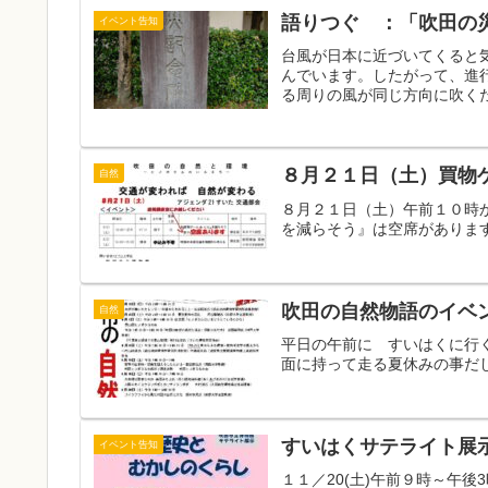
語りつぐ ：「吹田の
イベント告知
台風が日本に近づいてくると
んでいます。したがって、進
る周りの風が同じ方向に吹くた
８月２１日（土）買物
自然
８月２１日（土）午前１０時か
を減らそう』は空席がありま
吹田の自然物語のイベ
自然
平日の午前に すいはくに行
面に持って走る夏休みの事だし
すいはくサテライト展
イベント告知
１１／20(土)午前９時～午