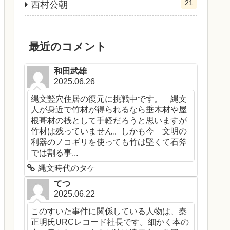
21
西村公朝
最近のコメント
和田武雄
2025.06.26
縄文竪穴住居の復元に挑戦中です。 縄文
人が身近で竹材が得られるなら垂木材や屋
根葺材の桟として手軽だろうと思いますが
竹材は残っていません。しかも今 文明の
利器のノコギリを使っても竹は堅くて石斧
では割る事...
縄文時代のタケ
てつ
2025.06.22
このすいた事件に関係している人物は、秦
正明氏URCレコード社長です。細かく本の