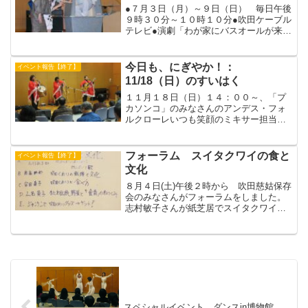
●７月３日（月）～９日（日） 毎日午後
９時３０分～１０時１０分●吹田ケーブル
テレビ●演劇「わが家にバスオールが来た
日」●撮影：森田 英人 協力：元市民委
員 岡崎強一「千里ニュータウン展」の
バスオールデーイベントで大ヒット！、
今日も、にぎやか！：
イベント報告【終了】
お客さんが入りき...
11/18（日）のすいはく
１１月１８日（日）１４：００～、「プ
カソンコ」のみなさんのアンデス・フォ
ルクローレいつも笑顔のミキサー担当Ｍ
ご夫妻ありがとう！今日は、木枯１号に
も負けない、イタリアン風「あったかス
ープ」のお店が出ました。（きょうちゃ
フォーラム スイタクワイの食と
イベント報告【終了】
ん）
文化
８月４日(土)午後２時から 吹田慈姑保存
会のみなさんがフォーラムをしました。
志村敏子さんが紙芝居でスイタクワイを
紹介しました。「吹田くわい囃子(はや
し)」を教えてもらいながら歌いました。
吹田自然観察会の高畠耕一郎さんが吹田
くわいの歴史と文化...
スペシャルイベント ダンスin博物館