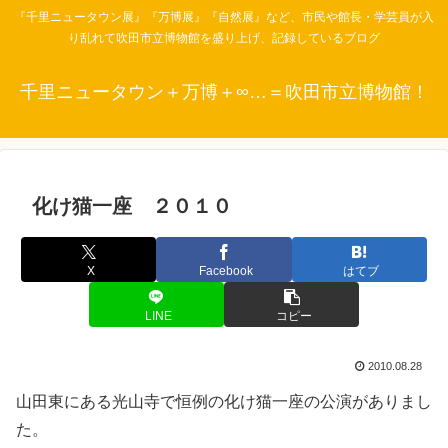
『千里ニュータウン展』『万博展』『自然展』など、市民や館長・学芸員が入
り乱れて吹田市立博物館を盛り上げ、記録しているブログ
千里ニュータウン＋万博＋∞…＝吹田市立博物館！
化け猫一座 ２０１０
X
Facebook
はてブ
LINE
コピー
2010.08.28
山田東にある光山寺で恒例の化け猫一座の公演がありまし
た。