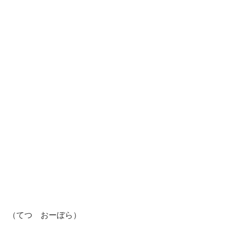
（てつ おーぼら）