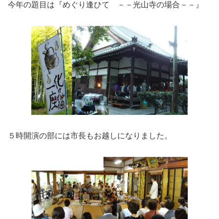
今年の題目は『めぐり逢ひて －－光山寺の場合－－』
５時開演の部には市長もお越しになりました。