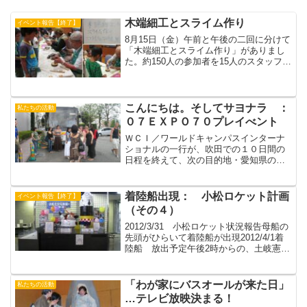
木端細工とスライム作り
イベント報告【終了】
8月15日（金）午前と午後の二回に分けて
「木端細工とスライム作り」がありまし
た。約150人の参加者を15人のスタッフで
応対しました。15種類の材料で作品を作
ります。この材料は吹田市の道路公園整
備室の協力で公園整備後の樹木の剪定残
材を子どもの...
こんにちは。そしてサヨナラ ：
私たちの活動
０７ＥＸＰＯ７０プレイべント
ＷＣＩ／ワールドキャンパスインターナ
ショナルの一行が、吹田での１０日間の
日程を終えて、次の目的地・愛知県の豊
田市へ向かいました。吹田市では企業訪
問や千里金蘭大学などとのコラボレーシ
ョンを体験してもらいましたが、とりわ
着陸船出現： 小松ロケット計画
イベント報告【終了】
け吹田市立博物館での体験...
（その４）
2012/3/31 小松ロケット状況報告母船の
先頭がひらいて着陸船が出現2012/4/1着
陸船 放出予定午後2時からの、土岐憲三
さんの講演会「災害と文化財」もよろし
く！
「わが家にバスオールが来た日」
私たちの活動
…テレビ放映決まる！