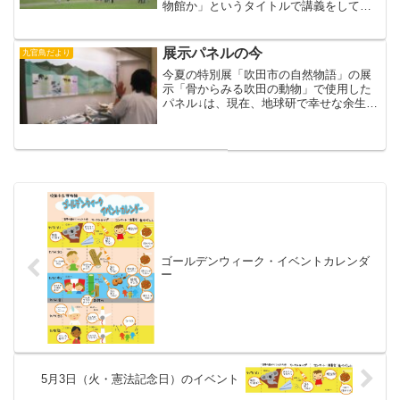
物館か」というタイトルで講義をして頂
きました。「カンチョーによる炸裂トー
ク」に、初対面の学生達がどこまでつい
て行けるか、と老婆心ながら心配しまし
展示パネルの今
九官鳥だより
たが、45名...
今夏の特別展「吹田市の自然物語」の展
示「骨からみる吹田の動物」で使用した
パネル↓は、現在、地球研で幸せな余生を
送っています。
ゴールデンウィーク・イベントカレンダ
ー
5月3日（火・憲法記念日）のイベント