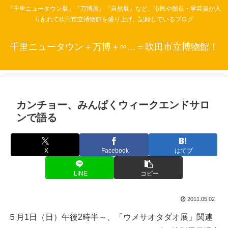
『千里ニュータウン展』『万博展』『自然展』など、市民や館長・学芸員が入
り乱れて吹田市立博物館を盛り上げ、記録しているブログ
千里ニュータウン＋万博＋∞…＝吹田市立博物館！
カンチョー、みんぱくウィークエンドサロ
ンで語る
X
Facebook
はてブ
LINE
コピー
2011.05.02
５月1日（日）午後2時半～、「ウメサオタダオ展」関連