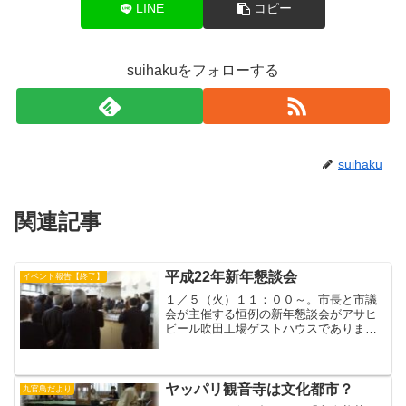
LINE
コピー
suihakuをフォローする
suihaku
関連記事
平成22年新年懇談会
イベント報告【終了】
１／５（火）１１：００～。市長と市議
会が主催する恒例の新年懇談会がアサヒ
ビール吹田工場ゲストハウスでありまし
た。1000人近い人が集まり、博物館のサ
ポータの方もたくさん参加していまし
た。（きょうちゃん）
ヤッパリ観音寺は文化都市？
九官鳥だより