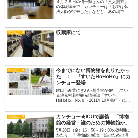
４月２８日の佃一輝さんの「文人煎茶」
の体験講座で、カンチョーは「お茶は弘
法大師が将来した」などと、あの場でつ
ぶやいていました。（・・・そういえ
ば、うどんも弘法大師がもたらしたもの
だと言って、あの食文化が専門のＩ先生
と論争してました。理由は親...
収蔵庫にて
九官鳥だより
今までにない博物館を創りたかっ
九官鳥だより
た ： 『すいたHoHoHo』にカ
ンチョー登場
吹田市産業にぎわい創造室が発行してい
る地元密着型観光情報誌『すいた
HoHoHo』No.６（2011年10月発行）にカ
ンチョーが取材をうけ登場しております
（pp.28-29 すいた粋人のページ）。博
物館に寄せる思いを語っています。自称
カンチョー★ICUで講義 「博物
九官鳥だより
「すいは...
館の経営－誰のための博物館か」
5月20日（金）16：50～19：00の2時間に
わたり、「博物館の経営ー誰のための博