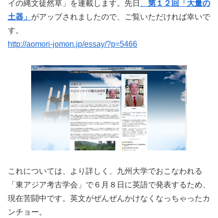
イの縄文徒然草」を連載します。先日
、
第１２回「大量の
土器」
がアップされましたので、ご覧いただければ幸いで
す。
http://aomori-jomon.jp/essay/?p=5466
これについては、より詳しく、九州大学でおこなわれる
「東アジア考古学会」で６月８日に英語で発表するため、
現在苦闘中です。英文がぜんぜんかけなくなっちゃったカ
ンチョー。