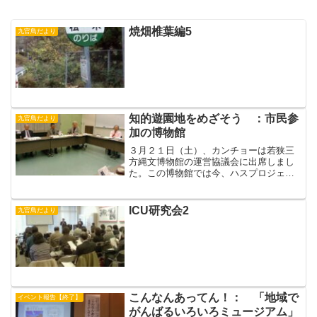
焼畑椎葉編5
九官鳥だより
知的遊園地をめざそう ：市民参
九官鳥だより
加の博物館
３月２１日（土）、カンチョーは若狭三
方縄文博物館の運営協議会に出席しまし
た。この博物館では今、ハスプロジェク
ト推進協議会という自然系市民団体の協
力を得て特別展みんなでつかもけぇ～
「フナ・コイ・おっかけ大作戦」を開催
ICU研究会2
九官鳥だより
しています。期間：２月１１...
こんなんあってん！： 「地域で
イベント報告【終了】
がんばるいろいろミュージアム」