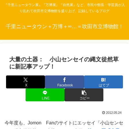
『千里ニュータウン展』『万博展』『自然展』など、市民や館長・学芸員が入
り乱れて吹田市立博物館を盛り上げ、記録しているブログ
千里ニュータウン＋万博＋∞…＝吹田市立博物館！
大量の土器： 小山センセイの縄文徒然草
に新記事アップ！
X
Facebook
はてブ
LINE
コピー
2012.05.24
今年度も、Jomon Fanのサイトにエッセイ「小山センセ