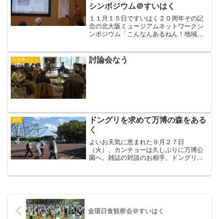
シンポジウム＠すいはく
１１月１５日ですいはく２０周年その記
念の北大阪ミュージアムネットワークシ
ンポジウム「こんなんあるねん！地域で
がんばるいろいろミュージアム」に行っ
てきた冒頭 アルプス館長の挨拶は 信
州出身やからタイトルの関西弁のイント
討論会なう
九官鳥だより
ネーションに苦労すると笑...
ドングリを求めて万博の森をある
自然
く
よいお天気に恵まれた９月２７日
（火）、カンチョーは久しぶりに万博公
園へ。雑誌の対談のお相手、ドングリの
画家・徳永桂子さんと一緒に、万博公園
の森のドングリを見て歩きました。民博
に赴任し、目の前の日本庭園にドングリ
のなる木がたくさんあるのに気づ...
金環日食観察会＠すいはく