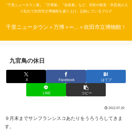
『千里ニュータウン展』『万博展』『自然展』など、市民や館長・学芸員が入
り乱れて吹田市立博物館を盛り上げ、記録しているブログ
千里ニュータウン＋万博＋∞…＝吹田市立博物館！
九官鳥の休日
X
Facebook
はてブ
LINE
コピー
2012.07.20
９月末までサンフランシスコあたりをうろうろしてきま
す。