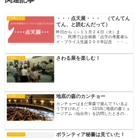
・・・点天展・・・ （てんてん
九官鳥だより
てん、と読むんだって）
昨日から（～１１月２４日（火）ま
で）、民博では企画展「点字の考案者ル
イ・ブライユ生誕２００年記念 ・・・
点天展・・・」がはじまりました。すい
はくの実験展示「さわる 五感の挑戦」
でおなじみの廣瀬浩二郎先生が中心にな
さわる展を楽しむ！
九官鳥だより
っておられるものです（なんち...
地底の森のカンチョー
九官鳥だより
カンチョーはまだ青森で遊んで？いるよ
うですけれど・・・12/19に地底の森ミュ
ージアム（仙台市）を訪問したときのよ
うす。（写真提供 仙台市縄文の森広場T
さん）◆縄文時代についてお勉強するな
ら◆小山修三著『美と楽の縄文人』（扶
桑社）小山修三著...
ボランティア秘書は見ていた！
ニュータウン