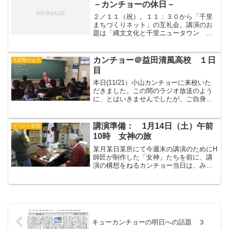
－カンチョーの休日－
２／１１（祝）。１１：３０から「千里
まちづくりネット」の互礼会。講演のお
題は「縄文文化と千里ニュータウン －
アボリジニの生活から見た－」（下記レ
ジュメ参照）。何だ、これ？！会場は、
南千里のホテルマーレ、会食用の丸テー
カンチョー＠益田清風高校 １日
九官鳥だより
ブルが並んでいる部屋。（...
目
本日(11/21）小山カンチョーに来校いた
だきました。この間のラジオ放送のよう
に、とはいきませんでしたが、ご自身の
学生時代の話や海外での体験などをお話
しいただきました。受験直前の生徒たち
にとって役立ったのか、どうか、はわか
講演準備： 1月14日（土）午前
イベント告知
りません。明日、感...
10時 女神の旅
某月某日某所にて今週末の講演のためにH
師匠が制作した「女神」たちを前に、講
演の構想をねるカンチョー当日は、みな
さん、一つ一つ手にとってたしかめてく
ださい！「豊穣への祈り 女神の旅」■日
時 1月１４日（土） 午前10時～12時■
場所 吹田市立...
キューカンチョーの明日への話題 ３