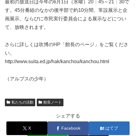
最初の放送日は今年の6月1日（水曜）20：45～21：30で
す。45分番組のなかの後半部で約10分間、常設展示と企
画展示、ならびに市民実行委員会による展示などについ
て、放映されます。
さらに詳しくは吹博のHP「館長のページ」をご覧くださ
い。
http://www.suita.ed.jp/hak/kanchou/kanchou.html
（アルプスの少年）
私たちの活動
館長ノート
シェアする
X
Facebook
はてブ