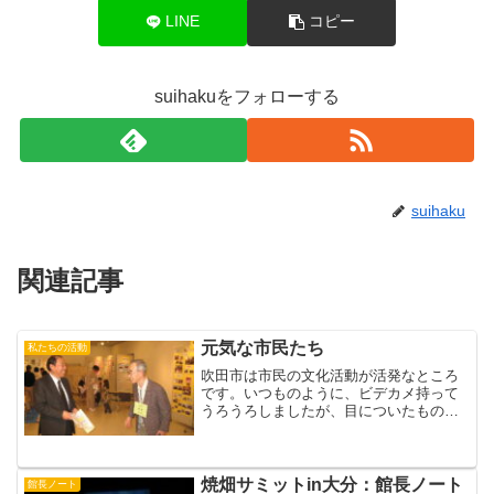
LINE
コピー
suihakuをフォローする
suihaku
関連記事
元気な市民たち
私たちの活動
吹田市は市民の文化活動が活発なところ
です。いつものように、ビデカメ持って
うろうろしましたが、目についたもので
も８つ、1カ所で5分がせいぜいというあ
りさま。そのうちの２つだけ紹介しま
す。メイシアターでは「まちづくり市民
塾の発表会」。午前の第１...
焼畑サミットin大分：館長ノート
館長ノート