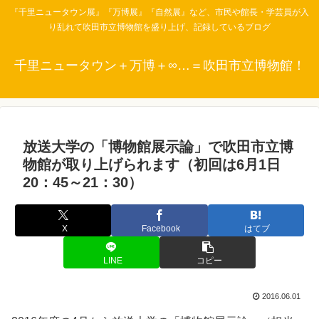
『千里ニュータウン展』『万博展』『自然展』など、市民や館長・学芸員が入
り乱れて吹田市立博物館を盛り上げ、記録しているブログ
千里ニュータウン＋万博＋∞…＝吹田市立博物館！
放送大学の「博物館展示論」で吹田市立博
物館が取り上げられます（初回は6月1日
20：45～21：30）
X
Facebook
はてブ
LINE
コピー
2016.06.01