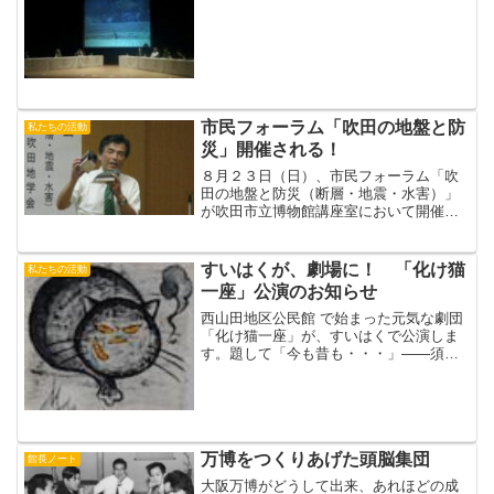
市民フォーラム「吹田の地盤と防
私たちの活動
災」開催される！
８月２３日（日）、市民フォーラム「吹
田の地盤と防災（断層・地震・水害）」
が吹田市立博物館講座室において開催さ
れました。このフォーラムは吹田市立博
物館春季特別展『吹田 いま・むかし』
「第３期 吹田の自然物語」の関連イベン
すいはくが、劇場に！ 「化け猫
私たちの活動
トとして開催されたも...
一座」公演のお知らせ
西山田地区公民館 で始まった元気な劇団
「化け猫一座」が、すいはくで公演しま
す。題して「今も昔も・・・」――須恵
器で乾杯！日時：２００９年６月２８日
（日）１１：００～、１４：００～、１
６：００～の３回公演会場：吹田市立博
物館展示場－入場無料－...
万博をつくりあげた頭脳集団
館長ノート
大阪万博がどうして出来、あれほどの成