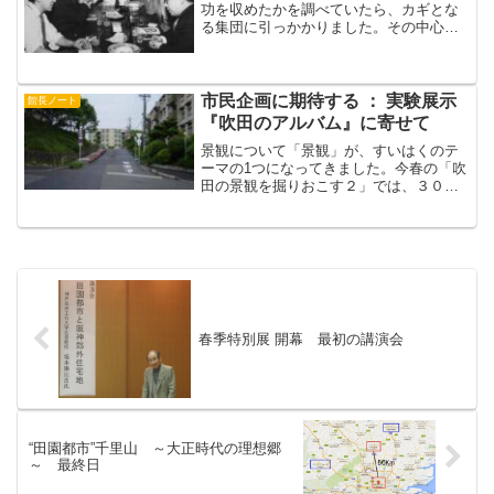
功を収めたかを調べていたら、カギとな
る集団に引っかかりました。その中心は
やはり梅棹さん、「文明の生態史観」な
どで、はやくから国際的な場で日本の歩
むべき道を模索していたことは衆知のと
おりですが、１９６４年の...
市民企画に期待する ： 実験展示
館長ノート
『吹田のアルバム』に寄せて
景観について「景観」が、すいはくのテ
ーマの1つになってきました。今春の「吹
田の景観を掘りおこす２」では、３００
万年前まで時代を遡らせることによっ
て、景観が地殻変動や気候という自然要
因によって大きく変わること、そして、
人が景観を変えてきたこと...
春季特別展 開幕 最初の講演会
“田園都市”千里山 ～大正時代の理想郷
～ 最終日