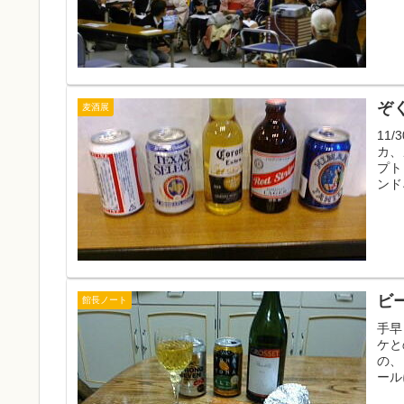
ぞ
麦酒展
11
カ、
プト
ンド
ビ
館長ノート
手早
ケと
の、
ール