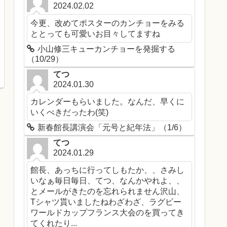
2024.02.02
今更、改めてポスターのカンチョーをみる
ととっても可愛いお目々してますね
小山修三キューカンチョーを発掘する
（10/29）
てつ
2024.01.30
カレンダーもらいました。なんだ、早くに
いくべきだったわ(笑)
新春館長講演会「元号と紀年法」（1/6）
てつ
2024.01.29
館長、あっちに行ってしもたか、、さみし
いなぁ毎日毎日、てつ、なんかやれよ、、
とメールがきたのを忘れられません沢山、
Tシャツ貰いましたねわざわざ、ラグビー
ワールドカップフランス大会のを買ってき
てくれたり...