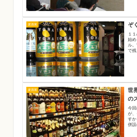
ぞ
麦酒展
１１
始め
ル。
で残
世
麦酒展
の
今回
が、
すか
併設