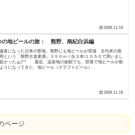
2008.11.19
つの地ビールの旅： 熊野、南紀白浜編
遺産になった日本の聖地、熊野にも地ビールが登場 古代米の黒
用という「熊野古道麦酒」３５０ｍｌ缶３本\１０５０で買いまし
旨かったぁ(^^ゞ 最近、温泉地の旅館でも、部屋で地ビールが飲
ようになってきた 地ビール（クラフトビール）...
2008.11.18
のページ