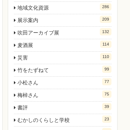
286
地域文化資源
209
展示案内
132
吹田アーカイブ展
114
麦酒展
110
災害
99
竹をたずねて
77
小松さん
75
梅棹さん
39
書評
23
むかしのくらしと学校