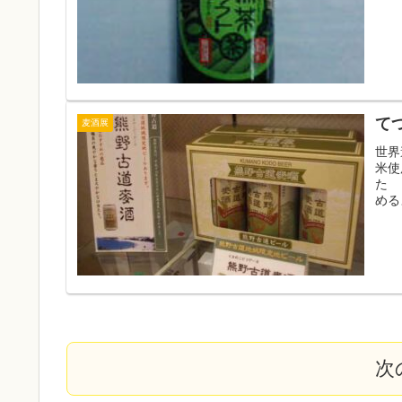
て
麦酒展
世界
米使
た 
める
次