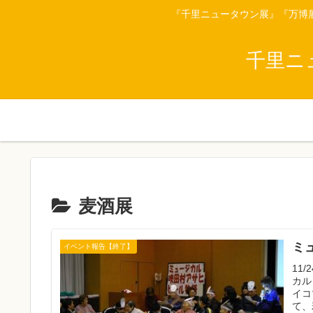
『千里ニュータウン展』『万博
千里ニ
麦酒展
ミ
イベント報告【終了】
11
カル
イコ
て、