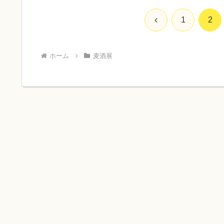
前
1
2
へ
ホーム
麦酒展