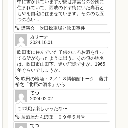
中に書かれていますが彼は津雲台の公団に
住まれていて、西成のドヤ街にいた高石と
もやを自宅に住ませています。そののち五
つの赤い...
講演会 吹田操車場と吹田事件
カリーナ
2024.10.01
吹田市に住んでいた子供のころお酒を作っ
てる所があったように思う。その頃の地名
は、吹田市山田下。遠い記憶ですが。1965
年ぐらいでしょうか。
吹田の地酒：２／１８博物館トーク 藤井
裕之「北摂の酒米」から
てつ
2024.02.02
この頃は楽しかったな〜
居酒屋たんぽぽ ０９年５月号
てつ