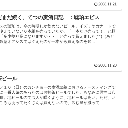
2008.11.21
だまだ続く、てつの麦酒日記 ：琥珀エビス
スの琥珀は、今の時期しか飲めないビール。イズミヤカナートで
冷えていない６本組を売っていたが、「一本だけ売って！」と頼
「多少割り高になりますが・・」と売って貰えました(^^)（あと
阪急オアシスでは冷えたのが一本から買えるのを知...
2008.11.20
茶ビール
／１６（日）のカンチョーの麦酒談義におけるテースティングで
に一番人気のあったのはお抹茶ビールでした。ちなみに男性は八
噌。地ビールのてつ人が嘆くように、地ビールは高い。ただ、い
ころもあってたくさんは買えないので、飲む量が減って...