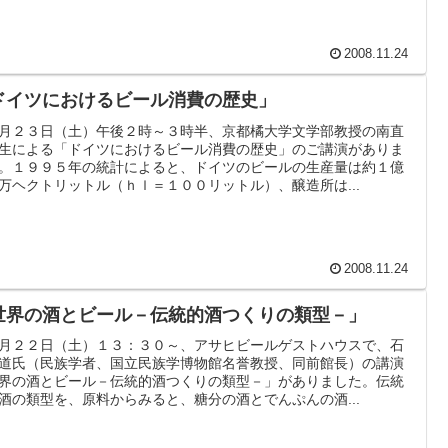
2008.11.24
ドイツにおけるビール消費の歴史」
月２３日（土）午後２時～３時半、京都橘大学文学部教授の南直
生による「ドイツにおけるビール消費の歴史」のご講演がありま
。１９９５年の統計によると、ドイツのビールの生産量は約１億
万ヘクトリットル（ｈｌ＝１００リットル）、醸造所は...
2008.11.24
世界の酒とビール－伝統的酒つくりの類型－」
月２２日（土）１３：３０～、アサヒビールゲストハウスで、石
道氏（民族学者、国立民族学博物館名誉教授、同前館長）の講演
界の酒とビール－伝統的酒つくりの類型－」がありました。伝統
酒の類型を、原料からみると、糖分の酒とでんぷんの酒...