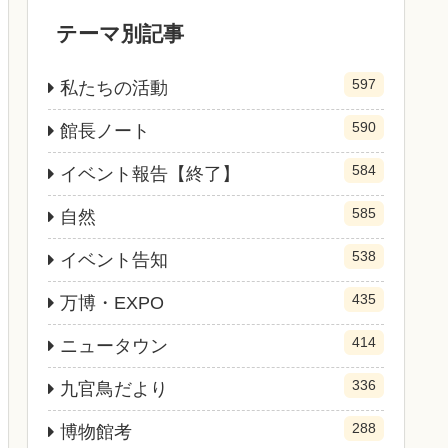
テーマ別記事
597
私たちの活動
590
館長ノート
584
イベント報告【終了】
585
自然
538
イベント告知
435
万博・EXPO
414
ニュータウン
336
九官鳥だより
288
博物館考