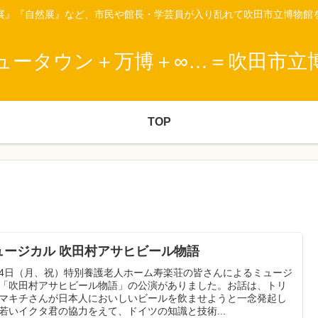
展』『自然展』など、市民や館長・学芸員が入り乱れて吹田市立博物館
ュータウン＋万博＋∞…＝吹田市立
TOP
ュージカル 吹田村アサヒビール物語
/24日（月、祝）特別養護老人ホーム寿楽荘の皆さんによるミュージ
「吹田村アサヒビール物語」の公演がありました。お話は、トリ
マキチさんが日本人においしいビールを飲ませようと一念発起し
若いイクタ君の協力をえて、ドイツの知識と技術...