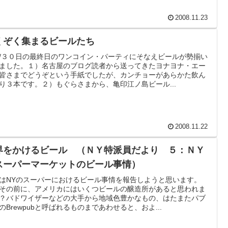
2008.11.23
くぞく集まるビールたち
/３０日の最終日のワンコイン・パーティにそなえビールが勢揃い
ました。１）名古屋のブログ読者から送ってきたヨナヨナ・エー
皆さまでどうぞという手紙でしたが、カンチョーがあらかた飲ん
り３本です。２）もぐらさまから、亀印江ノ島ビール...
2008.11.22
界をかけるビール （ＮＹ特派員だより ５：ＮＹ
スーパーマーケットのビール事情）
はNYのスーパーにおけるビール事情を報告しようと思います。
その前に、アメリカにはいくつビールの醸造所があると思われま
？バドワイザーなどの大手から地域色豊かなもの、はたまたパブ
のBrewpubと呼ばれるものまであわせると、およ...