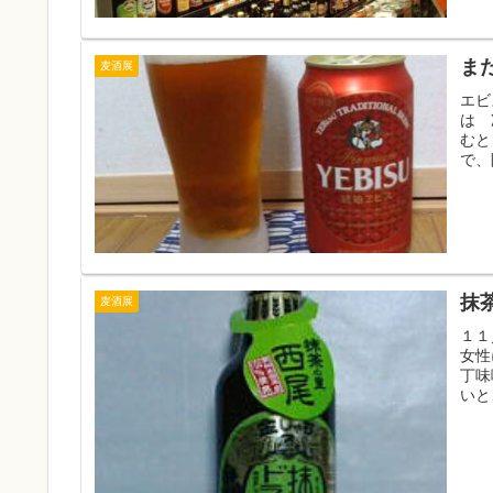
ま
麦酒展
エビ
は 
むと
で、
抹
麦酒展
１１
女性
丁味
いと