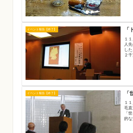
「
イベント報告【終了】
１１
人先
した
２千
「
イベント報告【終了】
１１
毛直
「世
的な