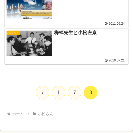
2011.08.24
梅棹先生と小松左京
小松さん
2010.07.21
前
1
7
8
へ
ホーム
小松さん