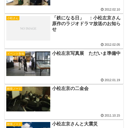
2012.02.10
「鉄になる日」 ：小松左京さん
小松さん
原作のラジオドラマ放送のお知ら
せ
2012.02.05
小松左京写真展 ただいま準備中
イベント告知
2012.01.19
小松左京の二金会
館長ノート
2011.10.15
小松左京さんと大震災
館長ノート