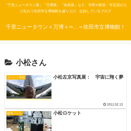
『千里ニュータウン展』『万博展』『自然展』など、市民や館長・学芸員が入
り乱れて吹田市立博物館を盛り上げ、記録しているブログ
千里ニュータウン＋万博＋∞…＝吹田市立博物館！
小松さん
小松左京写真展： 宇宙に翔く夢
イベント告知
2012.02.13
小松ロケット
館長ノート