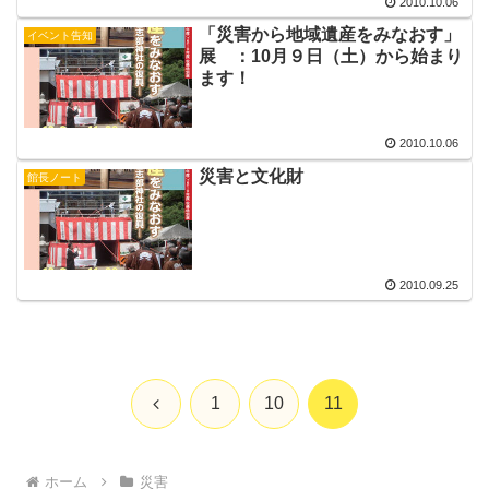
2010.10.06
「災害から地域遺産をみなおす」
イベント告知
展 ：10月９日（土）から始まり
ます！
2010.10.06
災害と文化財
館長ノート
2010.09.25
前
1
10
11
へ
ホーム
災害