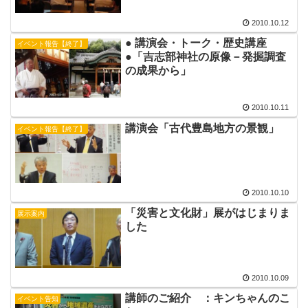
2010.10.12
● 講演会・トーク・歴史講座
イベント報告【終了】
●「吉志部神社の原像－発掘調査
の成果から」
2010.10.11
講演会「古代豊島地方の景観」
イベント報告【終了】
2010.10.10
「災害と文化財」展がはじまりま
展示案内
した
2010.10.09
講師のご紹介 ：キンちゃんのこ
イベント告知