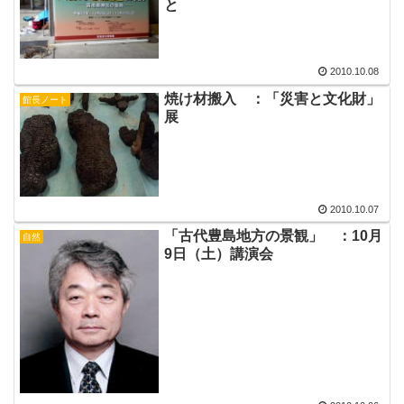
と
2010.10.08
焼け材搬入 ：「災害と文化財」
館長ノート
展
2010.10.07
「古代豊島地方の景観」 ：10月
自然
9日（土）講演会