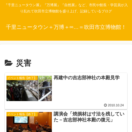
『千里ニュータウン展』『万博展』『自然展』など、市民や館長・学芸員が入
り乱れて吹田市立博物館を盛り上げ、記録しているブログ
千里ニュータウン＋万博＋∞…＝吹田市立博物館！
災害
再建中の吉志部神社の本殿見学
イベント報告【終了】
2010.10.24
講演会「焼損材は寸法を残してい
イベント報告【終了】
た－吉志部神社本殿の復元」