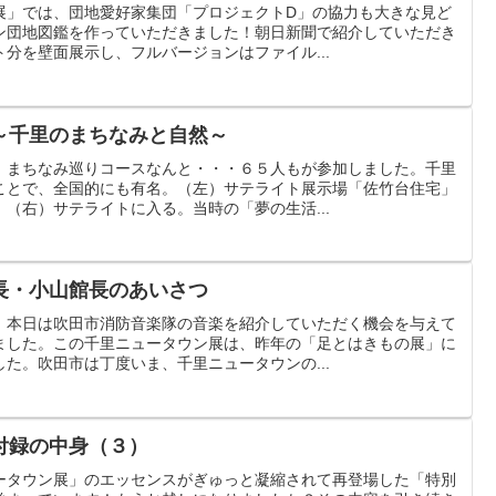
展」では、団地愛好家集団「プロジェクトD」の協力も大きな見ど
ン団地図鑑を作っていただきました！朝日新聞で紹介していただき
分を壁面展示し、フルバージョンはファイル...
～千里のまちなみと自然～
 まちなみ巡りコースなんと・・・６５人もが参加しました。千里
ことで、全国的にも有名。（左）サテライト展示場「佐竹台住宅」
（右）サテライトに入る。当時の「夢の生活...
長・小山館長のあいさつ
、本日は吹田市消防音楽隊の音楽を紹介していただく機会を与えて
ました。この千里ニュータウン展は、昨年の「足とはきもの展」に
た。吹田市は丁度いま、千里ニュータウンの...
付録の中身（３）
ータウン展」のエッセンスがぎゅっと凝縮されて再登場した「特別