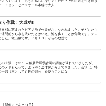
会期で始まっています！もうお越しになりましたか？その内容を引き続き
！ミゼットとバスオール本編で大人...
り作戦：大成功!!
り日和に恵まれたピアノ池で作業がおこなわれました。子どもたち
一週間前から水を抜いたとはいえ、池を歩くことは危険です。テレ
した。救出劇です。７月１０日からの放送で...
その主張 その１ 自然展示展示計画の調整が遅れていましたが、
めのメドもたって、ようやく全体像がみえてきました。会場は、特
一部（主として近世の部分）を使うことにな...
【開催まであと51日】