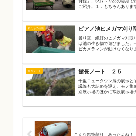
付録」、6/17～7/23の
ご紹介。１．もちろんあります
ピアノ池ヒメガマ刈り取
私たちの活動
曇り空、絶好のヒメガマ刈取
は池の生き物で遊びました。
ビカメラマンが動けなくなりま
館長ノート ２５
館長ノート
千里ニュータウン展の展示と
議論も大詰めを迎え、モノ集
別展示場のほかに常設展示場の
こんな鉛筆削り、あったよね！ 