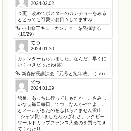
2024.02.02
今更、改めてポスターのカンチョーをみる
ととっても可愛いお目々してますね
小山修三キューカンチョーを発掘する
（10/29）
てつ
2024.01.30
カレンダーもらいました。なんだ、早くに
いくべきだったわ(笑)
新春館長講演会「元号と紀年法」（1/6）
てつ
2024.01.29
館長、あっちに行ってしもたか、、さみし
いなぁ毎日毎日、てつ、なんかやれよ、、
とメールがきたのを忘れられません沢山、
Tシャツ貰いましたねわざわざ、ラグビー
ワールドカップフランス大会のを買ってき
てくれたり...