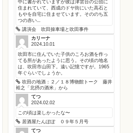
中に書かれていますが彼は津雲台の公団に
住まれていて、西成のドヤ街にいた高石と
もやを自宅に住ませています。そののち五
つの赤い...
講演会 吹田操車場と吹田事件
カリーナ
2024.10.01
吹田市に住んでいた子供のころお酒を作っ
てる所があったように思う。その頃の地名
は、吹田市山田下。遠い記憶ですが。1965
年ぐらいでしょうか。
吹田の地酒：２／１８博物館トーク 藤井
裕之「北摂の酒米」から
てつ
2024.02.02
この頃は楽しかったな〜
居酒屋たんぽぽ ０９年５月号
てつ