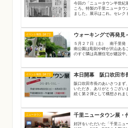
今回の「ニュータウン半世紀
ころ。特製の千里ニュータウ
ました。展示はこれ。セレクト
ウォーキングで再発見
イベント報告【終了】
５月２７日（土） 南千里発
南公園は彫刻や碑が沢山ある
のすぐ隣は高層住宅が建設中。
本日開幕 阪口吹田市
イベント報告【終了】
阪口吹田市長のあいさつまず
いただき、ありがとうござい
続く第２弾として構想されまし
千里ニュータウン展・
ニュータウン
好評をいただいた「千里ニュ