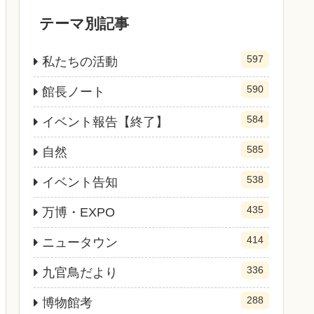
テーマ別記事
597
私たちの活動
590
館長ノート
584
イベント報告【終了】
585
自然
538
イベント告知
435
万博・EXPO
414
ニュータウン
336
九官鳥だより
288
博物館考