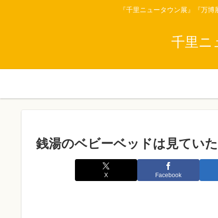
『千里ニュータウン展』『万博
千里ニ
銭湯のベビーベッドは見ていた
X
Facebook