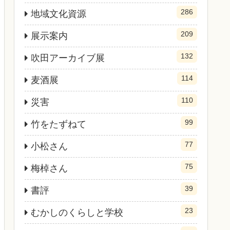
286
地域文化資源
209
展示案内
132
吹田アーカイブ展
114
麦酒展
110
災害
99
竹をたずねて
77
小松さん
75
梅棹さん
39
書評
23
むかしのくらしと学校