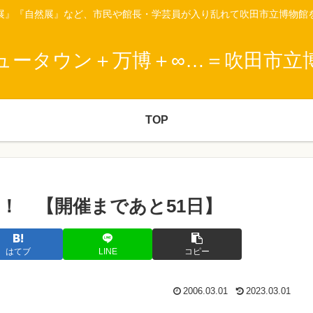
展』『自然展』など、市民や館長・学芸員が入り乱れて吹田市立博物館
ュータウン＋万博＋∞…＝吹田市立
TOP
！ 【開催まであと51日】
はてブ
LINE
コピー
2006.03.01
2023.03.01