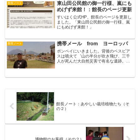
鮮やかな野菜が並ぶスーパ...
東山田公民館の御一行様、嵐にも
館長ノート
めげず来館！：館長のページ更新
すいはく公式HP、館長のページを更新し
ました。「東山田公民館の御一行様、嵐
にもめげず来館！」
携帯メール from ヨーロッパ
館長ノート
ポンペイにいきました。背後のベスビア
スは噴火て゛山の半分が吹き飛び、三千
人が死んだ大自然災害で有名な遺跡。そ
こで山に登ることにしました。もともと
三千メートル以上あったベスビアス山は
現在は千八百メートルですが、深いクレ
ータがあり、吹き飛んだ破...
館長ノート：あやしい栽培植物たち（そ
の２）
博物館のお客様（その２）