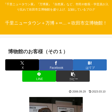
『千里ニュータウン展』『万博展』『自然展』など、市民や館長・学芸員が入
り乱れて吹田市立博物館を盛り上げ、記録しているブログ
千里ニュータウン＋万博＋∞…＝吹田市立博物館！
博物館のお客様（その１）
X
Facebook
はてブ
LINE
コピー
2006.09.29
2023.03.10