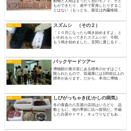
動物と人間はまったく別のモノで、子ど
もができたり、途中で変身したりするこ
とはない（もっとも、最近は内臓移植や
血清など医学が発達しているので、いつ
の間にか内臓がブタになり、脳がサルに
なるかもしれぬという不安も感じるのだ
スズムシ （その２）
館長ノート
が）。しかし、わたしたち...
「１０月になったら鳴き始めますよ」と
いわれもらってきたスズムシが、今朝、
もう鳴き始めました。玄関に通じるドア
を閉めているときは、なかなかの情緒だ
ったのですが、そばで聞くとうるさい。
２０匹全部が鳴き始めたらどうなるんだ
ろう。去年、Ａ立先生にも...
バックヤードツアー
館長ノート
博物館の展示室にある標本のかずはごく
限られたもので、収蔵庫には100倍以上の
標本があります。だから、本当に博物館
を楽しもうと思ったら、裏手に回るこ
と、つまりバックヤードツアーがいいと
いうことになるでしょう。今回は、収蔵
庫の中をはじめ、消毒や...
しびがっちゃき(むかしの病気）
館長ノート
冬の青森の八百屋の店頭はいろどり、品
数ともに、他の季節に比べ貧弱だ。半裁
した白菜やトマト、キュウリなどもある
にはあるが、片隅に追いやられていて、
フキ、ワラビ、キノコ、切り漬け、沢庵
など、漬け物類が幅をきかせている。色