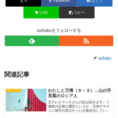
X
Facebook
はてブ
LINE
コピー
suihakuをフォローする
suihaku
関連記事
わたしと万博（９－３）…山の手
万博・EXPO
言葉のロシア人
元テレビマンＫさんの話は続きます。ソ
連館の広報の通訳というか、日本のマス
コミ相手の窓口やった広報担当していた
人がユダヤ系白系ロシア人のアンチービ