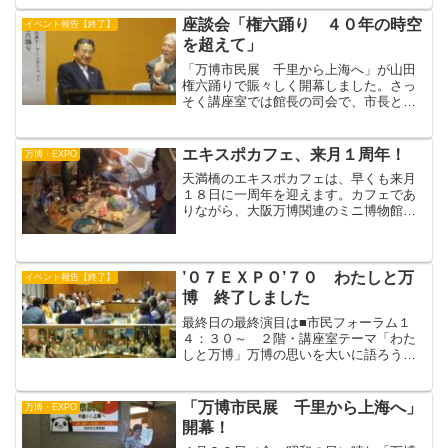
ンさんという、めちゃくちゃ日本語のう
まい人やってん。このおっさん、日本の
座談会「権六踊り ４０年の時空
イベント報告【終了】
県立千葉一中って優秀なと...
を超えて」
「万博市民展 千里から上海へ」が山田
権六踊りで賑々しく開幕しました。さっ
そく講座室では館長の司会で、市長と権
六踊り保存会のみなさんとの座談会がは
じまりました。左から権六踊り保存会の
岡本和子さん、村上豊子さんと保存会会
エキスポカフェ、来月１周年！
万博・EXPO
長の内山実嗣さん権六踊り...
天満橋のエキスポカフェは、早くも来月
１８日に一周年を迎えます。カフェであ
りながら、大阪万博関連のミニ博物館。
来客の一番人気は、中央のカプセルドー
ム。サンヨー館にあったものだそうで
す。中の展示物は定期的に入れ替わって
います。東京の科学博物館に...
’０７ＥＸＰＯ’７０ わたしと万
イベント報告【終了】
博 終了しました
最終日の最終演目は■市民フォーラム１
４：３０～ ２階・講座室テーマ「わた
しと万博」万博の思いを大いに語ろう」
市長のことば７０年万博で吹田のまちづ
くりが進展しました。山田市場から樫切
山に向かう（エキスポロードと呼ばれ
「万博市民展 千里から上海へ」
万博・EXPO
る）(新)新道は万博の関連...
開幕！