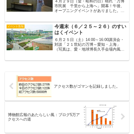
４月２９日（金・昭和の日）晴れ「万博
市民展 千里から上海へ」開幕！午後、
オープニングイベントがありました。ま
ず、カンチョーあいさつ。山田権六踊り
傘踊りミリカ２００回を記念して２００
杯が無料でふるまわれました。無料サー
今週末（６／２５～２６）のすい
イベント告知
ビスは、明日、明後日もや...
はくイベント
６月２５日（土）14:00～16:00講演会・
対談「２１世紀の万博～愛知・上海」
（写真は、愛・地球博長久手会場内風
景 Wikipediaより）講師／関西大学教
授 岡田朋之氏 上海万博日本館
元アテンダント 太和田真知子氏場所／
吹田市立博...
アクセス数がゴマンを記録しました。
博物館広報のあたらしい風：ブログ5万ア
クセスへの道