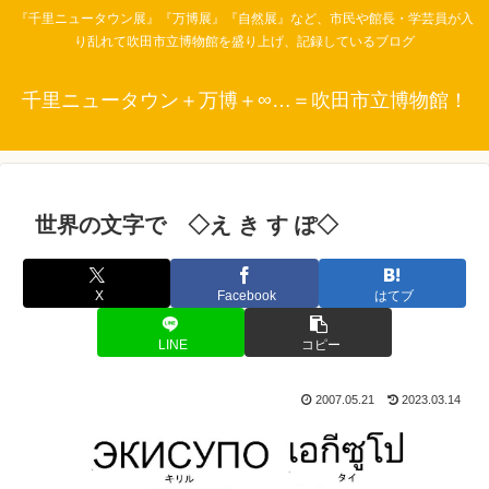
『千里ニュータウン展』『万博展』『自然展』など、市民や館長・学芸員が入
り乱れて吹田市立博物館を盛り上げ、記録しているブログ
千里ニュータウン＋万博＋∞…＝吹田市立博物館！
世界の文字で ◇え き す ぽ◇
X
Facebook
はてブ
LINE
コピー
2007.05.21
2023.03.14