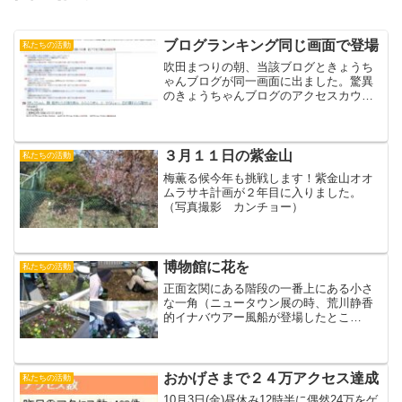
ブログランキング同じ画面で登場
私たちの活動
吹田まつりの朝、当該ブログときょうち
ゃんブログが同一画面に出ました。驚異
のきょうちゃんブログのアクセスカウン
トは吹田まつりの祝儀で本日、上げ底・
下駄ばきです。（おーぼら）
３月１１日の紫金山
私たちの活動
梅薫る候今年も挑戦します！紫金山オオ
ムラサキ計画が２年目に入りました。
（写真撮影 カンチョー）
博物館に花を
私たちの活動
正面玄関にある階段の一番上にある小さ
な一角（ニュータウン展の時、荒川静香
的イナバウアー風船が登場したとこ
ろ）、ぼうぼうの草を取ってみると、元
あったツツジが完全に枯れていました
（植物も生存競争は恐ろしい）。この一
角、当初工事の不備か、水が抜け...
おかげさまで２４万アクセス達成
私たちの活動
10月3日(金)昼休み12時半に偶然24万をゲ