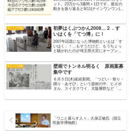
ット。23万から3週間＋1日です。最近の
動きを振り返ると9/11(ナインワンワン)に
23万超え8/27 222,222アクセス8/22 22万
アクセス7/31 21万アクセス7/08 20万ア
ク...
初夢はくぶつかん2008…２．す
私たちの活動
いはくを「てつ博」に！
2007年話題になった博物館といえば「す
いはく」！…もそうだけど、もうちょっ
と騒がれたのが埼玉県大宮にオープンし
た鉄道博物館。神田のガード下に長年あ
った「交通博物館」を大拡充移転したも
ので、さっそく行って来ました！「て
壁画でトンネル明るく 原画案募
私たちの活動
つ」の私としては車両解...
集中です
６月５日(木)産経新聞。「つどい・祭り・
踊り・あそび」という題材の中、ヒメボ
タル、スイタクワイ、大阪層群など「吹
田に残された自然」を素材としたものが
どのくらいとりあげられアートとして、
写実として描かれるのか・・・興味深く
見つめているきょう、...
「ワニと暮らす人々」久保正敏氏（国立
民族学博物館）