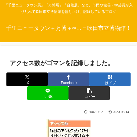
『千里ニュータウン展』『万博展』『自然展』など、市民や館長・学芸員が入
り乱れて吹田市立博物館を盛り上げ、記録しているブログ
千里ニュータウン＋万博＋∞…＝吹田市立博物館！
アクセス数がゴマンを記録しました。
X
Facebook
はてブ
LINE
コピー
2007.05.21
2023.03.14