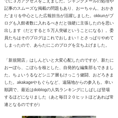
でに３万アクセスをこえました。ジャンクメールの処理や
記事のスムーズな掲載の問題もあり、おーちゃん、おかき
た’まりを中心とした広報担当が活躍しました。okkunがブ
ログも入館者数に入れるべきだと強硬に主張したのを思い
出します（だとすると５万人突破ということになる）。委
員たちはそのブログはこれでおしまい！とさっぱりやめて
しまったので、あらたにこのブログを立ち上げました。
「新規開店」はしんどいと大変心配したのですが、新たに
おーぼら、こぼらを核とした、自発的な編集部もできまし
た。ちょいうるなどシニア層もけっこう健闘、おどろきま
した。akakageやもぐらなど、遠隔地からの参入も。幸い
順調で、最近はdoblogの人気ランキングにしばしば登場
するほどになりました（あと毎日２０ヒットほどあれば常
連となるのですが）