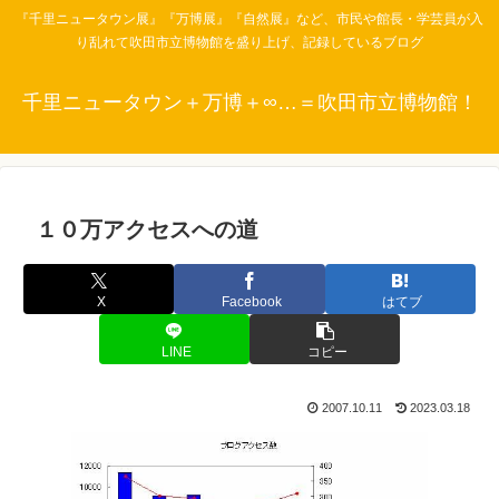
『千里ニュータウン展』『万博展』『自然展』など、市民や館長・学芸員が入
り乱れて吹田市立博物館を盛り上げ、記録しているブログ
千里ニュータウン＋万博＋∞…＝吹田市立博物館！
１０万アクセスへの道
X
Facebook
はてブ
LINE
コピー
2007.10.11
2023.03.18