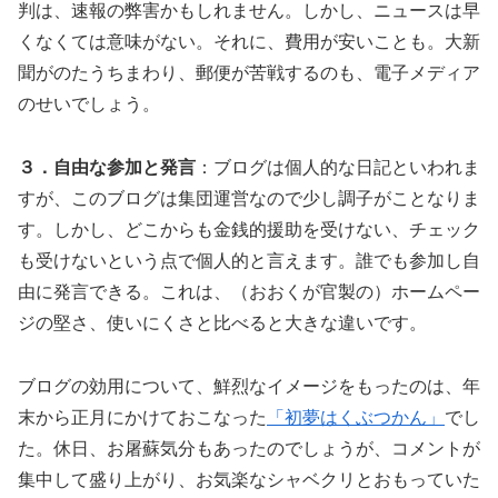
判は、速報の弊害かもしれません。しかし、ニュースは早
くなくては意味がない。それに、費用が安いことも。大新
聞がのたうちまわり、郵便が苦戦するのも、電子メディア
のせいでしょう。
３．自由な参加と発言
：ブログは個人的な日記といわれま
すが、このブログは集団運営なので少し調子がことなりま
す。しかし、どこからも金銭的援助を受けない、チェック
も受けないという点で個人的と言えます。誰でも参加し自
由に発言できる。これは、（おおくが官製の）ホームペー
ジの堅さ、使いにくさと比べると大きな違いです。
ブログの効用について、鮮烈なイメージをもったのは、年
末から正月にかけておこなった
「初夢はくぶつかん」
でし
た。休日、お屠蘇気分もあったのでしょうが、コメントが
集中して盛り上がり、お気楽なシャベクリとおもっていた