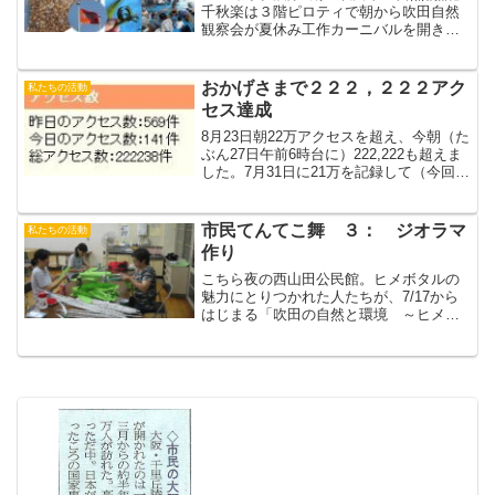
千秋楽は３階ピロティで朝から吹田自然
観察会が夏休み工作カーニバルを開きま
した。特別展示場もクイズラリーをする
人やセミの抜けがらを持ってくる人たち
で終日賑わってました。小中学校の夏休
おかげさまで２２２，２２２アク
私たちの活動
みに合わせたこの期間に...
セス達成
8月23日朝22万アクセスを超え、今朝（た
ぶん27日午前6時台に）222,222も超えま
した。7月31日に21万を記録して（今回
も）3週間あまりで1万増えたことになり
ます。===============夕方4時25分
ころ、もう少しきれいな番...
市民てんてこ舞 ３： ジオラマ
私たちの活動
作り
こちら夜の西山田公民館。ヒメボタルの
魅力にとりつかれた人たちが、7/17から
はじまる「吹田の自然と環境 ～ヒメボ
タルのいるまち～」展の展示品を制作
中。何ができるの・・・こんなふうにな
るのよ～、と実演。全体の大きさが、４
ｍ×３ｍ×２．２ｍ位も...