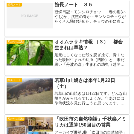
館長ノート ３５
館長ノート
観蝶日記：モンシロチョウ －春の癒(い
やし)か、沈黙の春か－モンシロチョウが
たくさん飛び始めた。チョウの姿に春の
訪れを感じ、ついあの童謡を口ずさんで
しまうのは、日本の古い景観－里山を舞
台にした生活へのノスタルジーからだろ
う。ところが、チョウ...
オオムラサキ情報 （３） 都会
私たちの活動
生まれは早熟？
足元に古くなった殻を脱ぎ捨て、青くな
った吹田生まれの幼虫（四齢）と、未だ
黒い「丹波の森」生まれの幼虫（越冬明
けの三齢）二態をお送りします。（Ｓ
翁）
若草山山焼きは来年1月22日
館長ノート
（土）
若草山の山焼きは1月22日です。どんな山
焼きがみられるでしょうか。年あけには
準備状況を見に行こうと思ってます。き
ょうは、いい天気でしたが、かすみがか
かったようでいい写真がとれませんでし
た。（カンチョー）写真は昨年１２月の
「吹田市の自然物語」千秋楽／ミ
私たちの活動
ようす⇒2009年1...
リカは通算150回目の営業
アーカイブ展第3期「吹田市の自然物語」